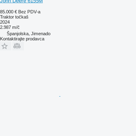
John Deere 6155M
85.000 €
Bez PDV-a
Traktor točkaš
2024
2.987 m/č
Španjolska, Jimenado
Kontaktirajte prodavca