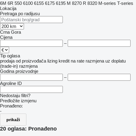
6M
6R
550
6100
6155
6175
6195 M
8270 R
8320
M-series
T-series
Lokacija
Pretraga po radijusu
Crna Gora
Cijena
–
Tip oglasa
prodaja
od proizvođača
lizing
kredit
na rate
razmjena uz doplatu
(trade-in)
razmjena
Godina proizvodnje
–
Agroline ID
Nedostaju filtri?
Predložite izmjenu
Pronađeno:
-
prikaži
20 oglasa:
Pronađeno