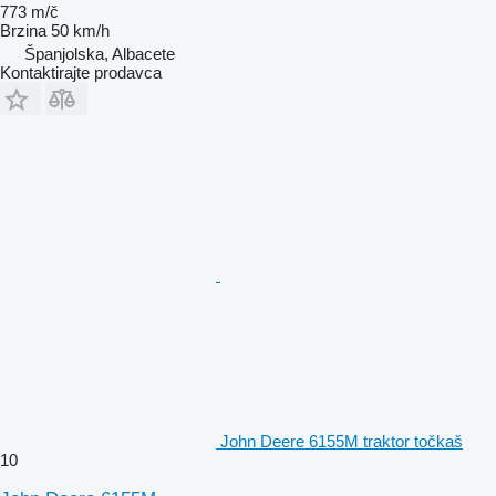
773 m/č
Brzina
50 km/h
Španjolska, Albacete
Kontaktirajte prodavca
John Deere 6155M traktor točkaš
10