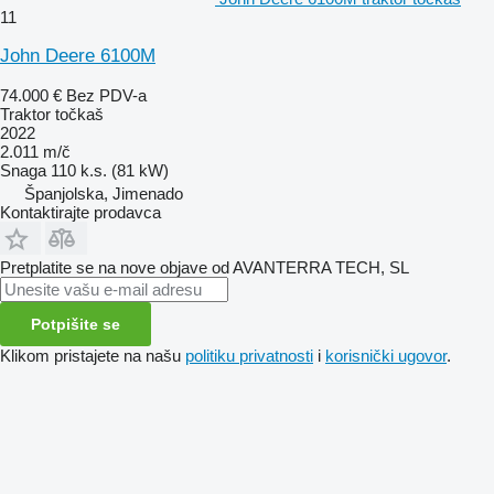
11
John Deere 6100M
74.000 €
Bez PDV-a
Traktor točkaš
2022
2.011 m/č
Snaga
110 k.s. (81 kW)
Španjolska, Jimenado
Kontaktirajte prodavca
Pretplatite se na nove objave od AVANTERRA TECH, SL
Potpišite se
Klikom pristajete na našu
politiku privatnosti
i
korisnički ugovor
.