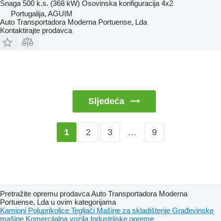
Snaga
500 k.s. (368 kW)
Osovinska konfiguracija
4x2
Portugalija, AGUIM
Auto Transportadora Moderna Portuense, Lda
Kontaktirajte prodavca
Sljedeća
2
3
…
9
1
Pretražite opremu prodavca Auto Transportadora Moderna
Portuense, Lda u ovim kategorijama
Kamioni
Poluprikolice
Tegljači
Mašine za skladištenje
Građevinske
mašine
Komercijalna vozila
Industrijske opreme