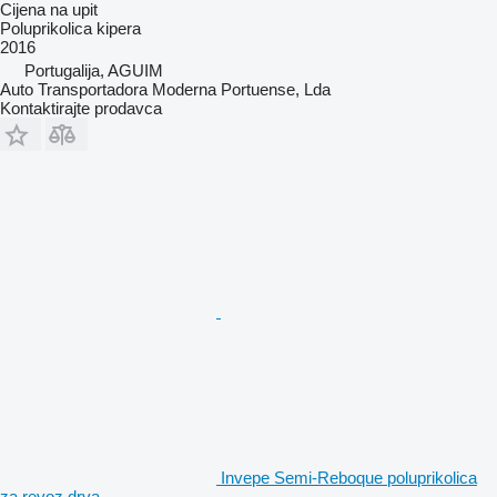
Cijena na upit
Poluprikolica kipera
2016
Portugalija, AGUIM
Auto Transportadora Moderna Portuense, Lda
Kontaktirajte prodavca
Invepe Semi-Reboque poluprikolica
za revoz drva