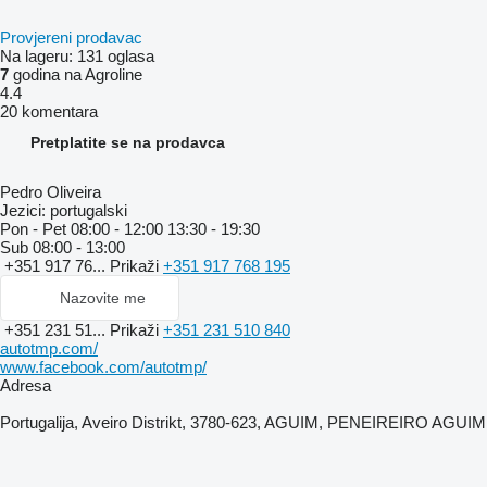
Provjereni prodavac
Na lageru:
131 oglasa
7
godina na Agroline
4.4
20 komentara
Pretplatite se na prodavca
Pedro Oliveira
Jezici:
portugalski
Pon - Pet
08:00 - 12:00 13:30 - 19:30
Sub
08:00 - 13:00
+351 917 76...
Prikaži
+351 917 768 195
Nazovite me
+351 231 51...
Prikaži
+351 231 510 840
autotmp.com/
www.facebook.com/autotmp/
Adresa
Portugalija, Aveiro Distrikt, 3780-623, AGUIM, PENEIREIRO AGUIM