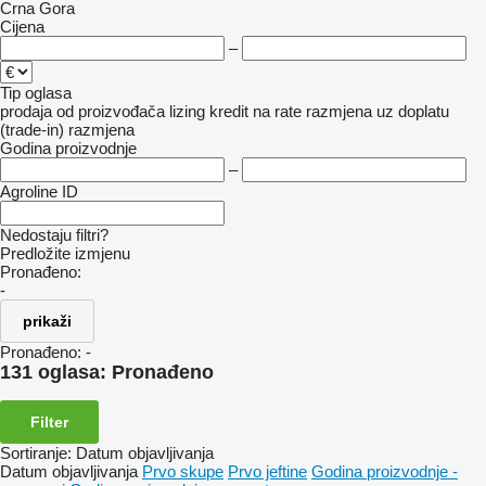
Crna Gora
Cijena
–
Tip oglasa
prodaja
od proizvođača
lizing
kredit
na rate
razmjena uz doplatu
(trade-in)
razmjena
Godina proizvodnje
–
Agroline ID
Nedostaju filtri?
Predložite izmjenu
Pronađeno:
-
prikaži
Pronađeno:
-
131 oglasa:
Pronađeno
Filter
Sortiranje
:
Datum objavljivanja
Datum objavljivanja
Prvo skupe
Prvo jeftine
Godina proizvodnje -