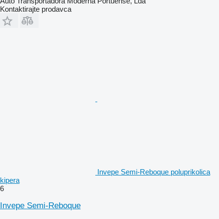
Auto Transportadora Moderna Portuense, Lda
Kontaktirajte prodavca
Invepe Semi-Reboque poluprikolica
kipera
6
Invepe Semi-Reboque