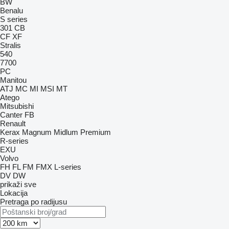
BW
Benalu
S series
301
CB
CF
XF
Stralis
540
7700
PC
Manitou
ATJ
MC
MI
MSI
MT
Atego
Mitsubishi
Canter
FB
Renault
Kerax
Magnum
Midlum
Premium
R-series
EXU
Volvo
FH
FL
FM
FMX
L-series
DV
DW
prikaži sve
Lokacija
Pretraga po radijusu