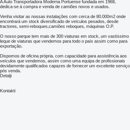
A Auto Transportadora Moderna Portuense fundada em 1968,
dedica-se à compra e venda de camiões novos e usados.
Venha visitar as nossas instalações com cerca de 80.000m2 onde
encontrará um stock diversificado de veículos pesados, desde
tractores, semi-reboques,camiões reboques, máquinas O.P.
O nosso parque tem mais de 300 viaturas em stock, um vastíssimo
leque de viaturas que vendemos para todo o país assim como para
exportação.
Dispomos de oficina própria, com capacidade para assistência aos
veículos que vendemos, assim como uma equipa de profissionais
devidamente qualificados capazes de fornecer um excelente serviço
pós venda.
Detalji
Kontakti