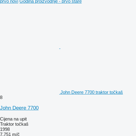
prvo novi
Godina proizvodnje - prvo stare
John Deere 7700 traktor točkaš
8
John Deere 7700
Cijena na upit
Traktor točkaš
1998
7.751 m/č