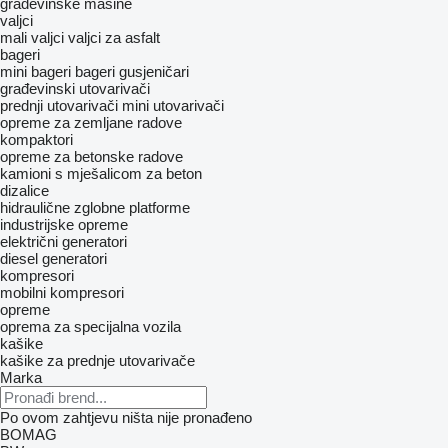
građevinske mašine
valjci
mali valjci
valjci za asfalt
bageri
mini bageri
bageri gusjeničari
građevinski utovarivači
prednji utovarivači
mini utovarivači
opreme za zemljane radove
kompaktori
opreme za betonske radove
kamioni s mješalicom za beton
dizalice
hidraulične zglobne platforme
industrijske opreme
električni generatori
diesel generatori
kompresori
mobilni kompresori
opreme
oprema za specijalna vozila
kašike
kašike za prednje utovarivače
Marka
Po ovom zahtjevu ništa nije pronađeno
BOMAG