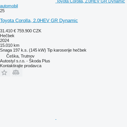
Toyota Corolla, 2.0HEV GR Dynamic
automobil
25
Toyota Corolla, 2.0HEV GR Dynamic
31.410 €
759.900 CZK
Hečbek
2024
15.010 km
Snaga
197 k.s. (145 kW)
Tip karoserije
hečbek
Češka, Trutnov
Autostyl s.r.o. - Škoda Plus
Kontaktirajte prodavca