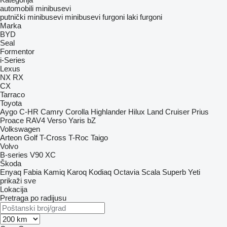
automobili
minibusevi
putnički minibusevi
minibusevi furgoni
laki furgoni
Marka
BYD
Seal
Formentor
i-Series
Lexus
NX
RX
CX
Tarraco
Toyota
Aygo
C-HR
Camry
Corolla
Highlander
Hilux
Land Cruiser
Prius
Proace
RAV4
Verso
Yaris
bZ
Volkswagen
Arteon
Golf
T-Cross
T-Roc
Taigo
Volvo
B-series
V90
XC
Škoda
Enyaq
Fabia
Kamiq
Karoq
Kodiaq
Octavia
Scala
Superb
Yeti
prikaži sve
Lokacija
Pretraga po radijusu