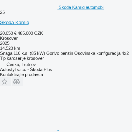
Škoda Kamiq automobil
25
Škoda Kamiq
20.050 €
485.000 CZK
Krosover
2025
14.520 km
Snaga
116 k.s. (85 kW)
Gorivo
benzin
Osovinska konfiguracija
4x2
Tip karoserije
krosover
Češka, Trutnov
Autostyl s.r.o. - Škoda Plus
Kontaktirajte prodavca