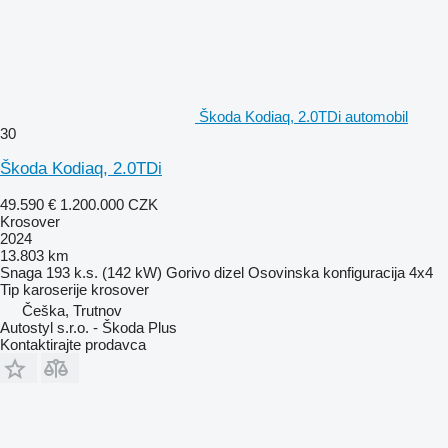
Škoda Kodiaq, 2.0TDi automobil
30
Škoda Kodiaq, 2.0TDi
49.590 €
1.200.000 CZK
Krosover
2024
13.803 km
Snaga
193 k.s. (142 kW)
Gorivo
dizel
Osovinska konfiguracija
4x4
Tip karoserije
krosover
Češka, Trutnov
Autostyl s.r.o. - Škoda Plus
Kontaktirajte prodavca