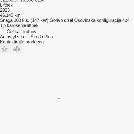
Liftbek
2023
46.149 km
Snaga
200 k.s. (147 kW)
Gorivo
dizel
Osovinska konfiguracija
4x4
Tip karoserije
liftbek
Češka, Trutnov
Autostyl s.r.o. - Škoda Plus
Kontaktirajte prodavca