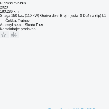
Putnički minibus
2020
180.286 km
Snaga
150 k.s. (110 kW)
Gorivo
dizel
Broj mjesta
9
Dužina (tip)
L1
Češka, Trutnov
Autostyl s.r.o. - Škoda Plus
Kontaktirajte prodavca