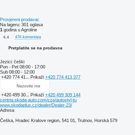
Provjereni prodavac
Na lageru:
301 oglasa
1
godina u Agroline
4.4
476 komentara
Pretplatite se na prodavca
Jezici:
češki
Pon - Pet
08:00 - 17:00
Sub
08:00 - 12:00
+420 774 41...
Prikaži
+420 774 413 377
Nazovite me
+420 499 30...
Prikaži
+420 499 309 144
centria.skoda-auto.com/cze/autostyl-tu
www.skodaplus.cz/dealer/Dealer-23/
Adresa
Češka, Hradec Kralove region, 541 01, Trutnov, Horská 579