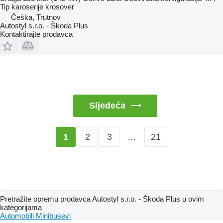
Tip karoserije
krosover
Češka, Trutnov
Autostyl s.r.o. - Škoda Plus
Kontaktirajte prodavca
Sljedeća
2
3
…
21
1
Pretražite opremu prodavca Autostyl s.r.o. - Škoda Plus u ovim
kategorijama
Automobili
Minibusevi