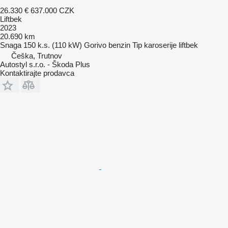
26.330 €
637.000 CZK
Liftbek
2023
20.690 km
Snaga
150 k.s. (110 kW)
Gorivo
benzin
Tip karoserije
liftbek
Češka, Trutnov
Autostyl s.r.o. - Škoda Plus
Kontaktirajte prodavca