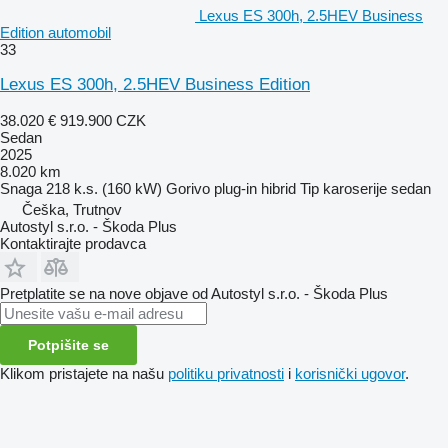
Lexus ES 300h, 2.5HEV Business
Edition automobil
33
Lexus ES 300h, 2.5HEV Business Edition
38.020 €
919.900 CZK
Sedan
2025
8.020 km
Snaga
218 k.s. (160 kW)
Gorivo
plug-in hibrid
Tip karoserije
sedan
Češka, Trutnov
Autostyl s.r.o. - Škoda Plus
Kontaktirajte prodavca
Pretplatite se na nove objave od Autostyl s.r.o. - Škoda Plus
Potpišite se
Klikom pristajete na našu
politiku privatnosti
i
korisnički ugovor
.