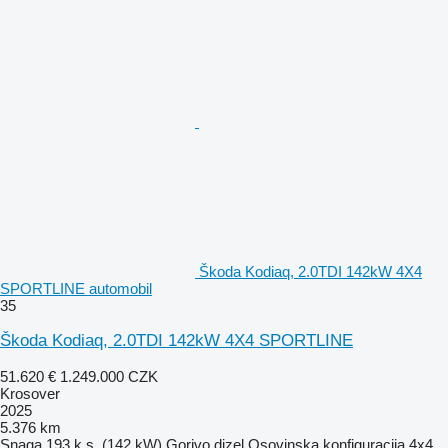
Škoda Kodiaq, 2.0TDI 142kW 4X4
SPORTLINE automobil
35
Škoda Kodiaq, 2.0TDI 142kW 4X4 SPORTLINE
51.620 €
1.249.000 CZK
Krosover
2025
5.376 km
Snaga
193 k.s. (142 kW)
Gorivo
dizel
Osovinska konfiguracija
4x4