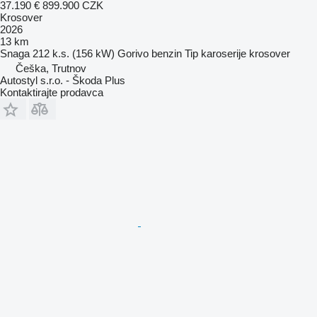
37.190 €
899.900 CZK
Krosover
2026
13 km
Snaga
212 k.s. (156 kW)
Gorivo
benzin
Tip karoserije
krosover
Češka, Trutnov
Autostyl s.r.o. - Škoda Plus
Kontaktirajte prodavca