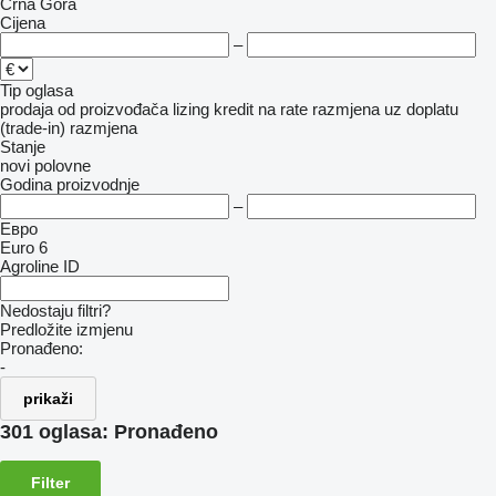
Crna Gora
Cijena
–
Tip oglasa
prodaja
od proizvođača
lizing
kredit
na rate
razmjena uz doplatu
(trade-in)
razmjena
Stanje
novi
polovne
Godina proizvodnje
–
Евро
Euro 6
Agroline ID
Nedostaju filtri?
Predložite izmjenu
Pronađeno:
-
prikaži
301 oglasa:
Pronađeno
Filter