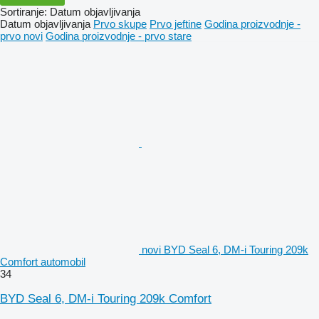
Sortiranje
:
Datum objavljivanja
Datum objavljivanja
Prvo skupe
Prvo jeftine
Godina proizvodnje -
prvo novi
Godina proizvodnje - prvo stare
novi BYD Seal 6, DM-i Touring 209k
Comfort automobil
34
BYD Seal 6, DM-i Touring 209k Comfort