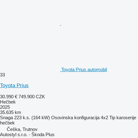
Toyota Prius automobil
33
Toyota Prius
30.990 €
749.900 CZK
Hečbek
2025
35.635 km
Snaga
223 k.s. (164 kW)
Osovinska konfiguracija
4x2
Tip karoserije
hečbek
Češka, Trutnov
Autostyl s.r.o. - Škoda Plus