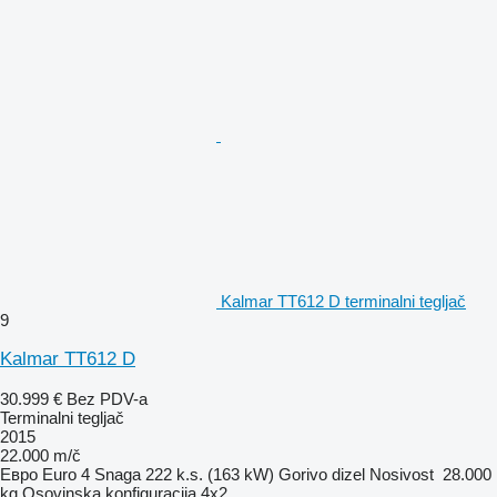
Kalmar TT612 D terminalni tegljač
9
Kalmar TT612 D
30.999 €
Bez PDV-a
Terminalni tegljač
2015
22.000 m/č
Евро
Euro 4
Snaga
222 k.s. (163 kW)
Gorivo
dizel
Nosivost
28.000
kg
Osovinska konfiguracija
4x2