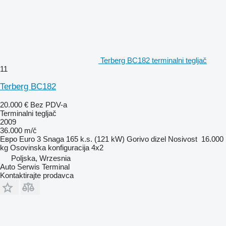
Terberg BC182 terminalni tegljač
11
Terberg BC182
20.000 €
Bez PDV-a
Terminalni tegljač
2009
36.000 m/č
Евро
Euro 3
Snaga
165 k.s. (121 kW)
Gorivo
dizel
Nosivost
16.000
kg
Osovinska konfiguracija
4x2
Poljska, Wrzesnia
Auto Serwis Terminal
Kontaktirajte prodavca