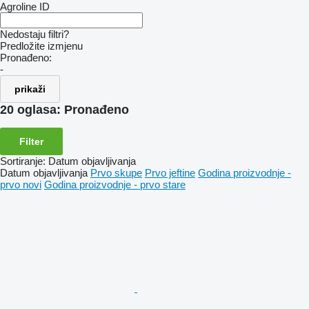
Agroline ID
Nedostaju filtri?
Predložite izmjenu
Pronađeno:
-
prikaži
20 oglasa:
Pronađeno
Filter
Sortiranje
:
Datum objavljivanja
Datum objavljivanja
Prvo skupe
Prvo jeftine
Godina proizvodnje -
prvo novi
Godina proizvodnje - prvo stare