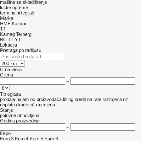
mašine za skladištenje
lučke opreme
terminalni tegljači
Marka
HMF
Kalmar
TT
Kamag
Terberg
BC
TT
YT
Lokacija
Pretraga po radijusu
Crna Gora
Cijena
–
Tip oglasa
prodaja
najam
od proizvođača
lizing
kredit
na rate
razmjena uz
doplatu (trade-in)
razmjena
Stanje
polovne
obnovljena
Godina proizvodnje
–
Евро
Euro 3
Euro 4
Euro 5
Euro 6