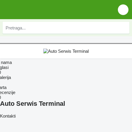
 nama
glasi
0
lerija
arta
ecenzije
0
Auto Serwis Terminal
Kontakti