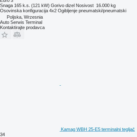
Euro 3
Snaga
165 k.s. (121 kW)
Gorivo
dizel
Nosivost
16.000 kg
Osovinska konfiguracija
4x2
Ogibljenje
pneumatski/pneumatski
Poljska, Wrzesnia
Auto Serwis Terminal
Kontaktirajte prodavca
Kamag WBH 25-E5 terminalni tegljač
34