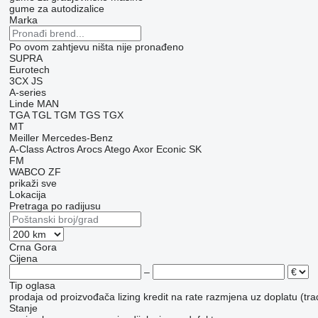
gume za autodizalice
Marka
Po ovom zahtjevu ništa nije pronađeno
SUPRA
Eurotech
3CX
JS
A-series
Linde
MAN
TGA
TGL
TGM
TGS
TGX
MT
Meiller
Mercedes-Benz
A-Class
Actros
Arocs
Atego
Axor
Econic
SK
FM
WABCO
ZF
prikaži sve
Lokacija
Pretraga po radijusu
Crna Gora
Cijena
–
Tip oglasa
prodaja
od proizvođača
lizing
kredit
na rate
razmjena uz doplatu (tra
Stanje