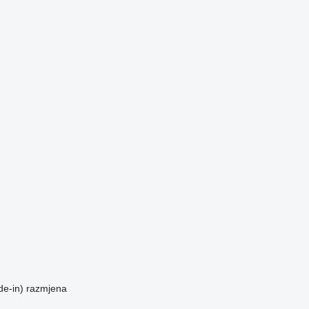
de-in)
razmjena