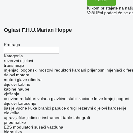
Klikom pristajete na na
Vaši lični podaci će se o
Oglasi F.H.U.Marian Hoppe
Pretraga
Kategorija
rezervni dijelovi
transmisije
mjenjači
pogonski mostovi
reduktori
kardani
prijenosni mjenjači
difere
delovi motora
motori
glave cilindra
dijelovi kabine
kabine
haube
vješanja
osovine
reduktori volana
glavčine
stabilizacione letve
krajnji pogoni
dijelovi karoserije
šasije
vučne kuke
branici
papuče
drugi rezervni dijelovi karoserije
elektrike
upravljačke jedinice
instrument table
tahografi
pneumatikе
EBS modulatori
sušači vazduha
hidraulika