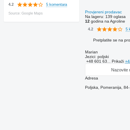
5 komentara
4.2
Provjereni prodavac
Source: Google Maps
Na lageru:
139 oglasa
12
godina na Agroline
5 
4.2
Pretplatite se na p
Marian
Jezici:
poljski
+48 601 63...
Prikaži
+4
Nazovite
Adresa
Poljska, Pomeranija, 84-