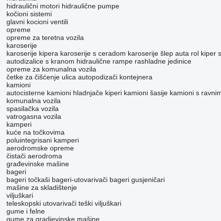
hidraulični motori
hidraulične pumpe
kočioni sistemi
glavni kocioni ventili
opreme
оpremе za teretna vozila
karoserije
karoserije kipera
karoserije s ceradom
karoserije šlep auta
rol kiper 
autodizalice s kranom
hidraulične rampe
rashladne jedinice
opreme za komunalna vozila
četke za čišćenje ulica
autopodizači kontejnera
kamioni
autocisterne
kamioni hladnjače
kiperi
kamioni šasije
kamioni s ravni
komunalna vozila
spasilačka vozila
vatrogasna vozila
kamperi
kuće na točkovima
poluintegrisani kamperi
aerodromske opreme
čistači aerodroma
građevinske mašine
bageri
bageri točkaši
bageri-utovarivači
bageri gusjeničari
mašine za skladištenje
viljuškari
teleskopski utovarivači
teški viljuškari
gume i felne
gume za gradjevinske mašine