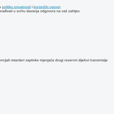
šu
politiku privatnosti
i
korisnički ugovor
.
brađivati ​​u svrhu davanja odgovora na vaš zahtjev.
ncijali
retarderi
zaptivke mjenjača
drugi rezervni dijelovi transmisije