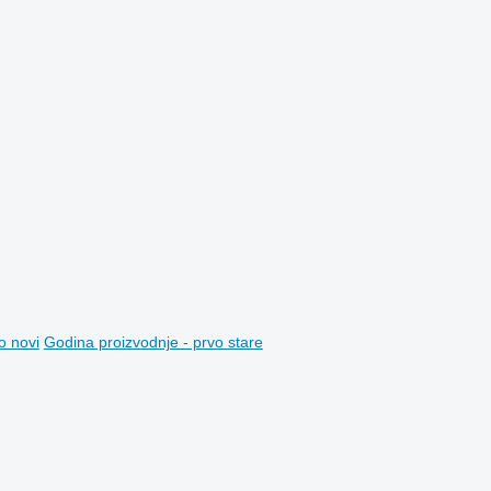
o novi
Godina proizvodnje - prvo stare