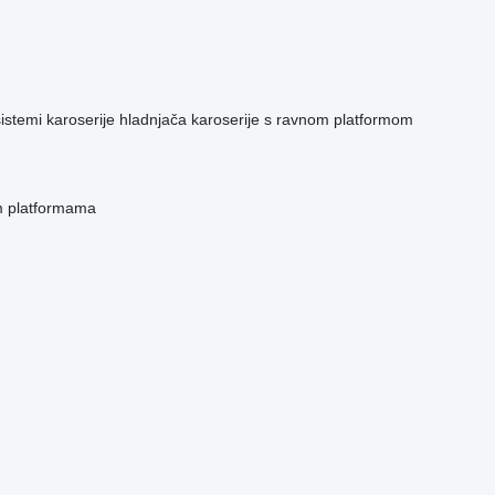
sistemi
karoserije hladnjača
karoserije s ravnom platformom
m platformama