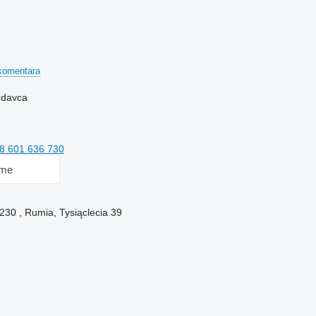
komentara
rodavca
8 601 636 730
 me
230 , Rumia, Tysiąclecia 39