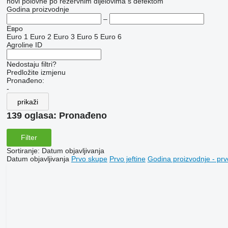
novi
polovne
po rezervnim dijelovima
s defektom
Godina proizvodnje
–
Евро
Euro 1
Euro 2
Euro 3
Euro 5
Euro 6
Agroline ID
Nedostaju filtri?
Predložite izmjenu
Pronađeno:
-
prikaži
139 oglasa:
Pronađeno
Filter
Sortiranje
:
Datum objavljivanja
Datum objavljivanja
Prvo skupe
Prvo jeftine
Godina proizvodnje - prv