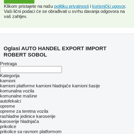
Klikom pristajete na našu
politiku privatnosti
i
korisnički ugovor
.
Vaši lični podaci će se obrađivati ​​u svrhu davanja odgovora na
vaš zahtjev.
Oglasi AUTO HANDEL EXPORT IMPORT
ROBERT SOBOL
Pretraga
Kategorija
kamioni
kamioni platforme
kamioni hladnjače
kamioni šasije
komunalna vozila
komunalne mašine
autofekalci
opreme
оpremе za teretna vozila
rashladne jedinice
karoserije
karoserije hladnjača
prikolice
prikolice sa ravnom platformom