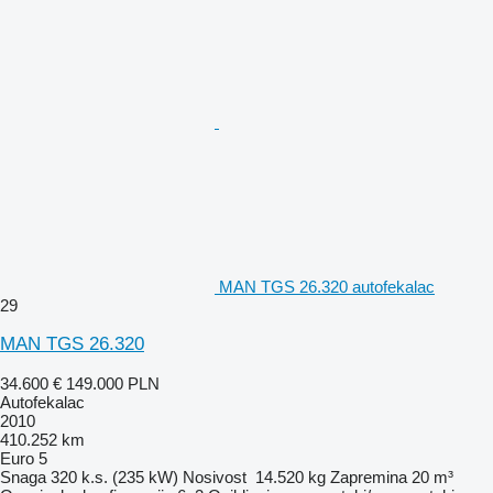
MAN TGS 26.320 autofekalac
29
MAN TGS 26.320
34.600 €
149.000 PLN
Autofekalac
2010
410.252 km
Euro 5
Snaga
320 k.s. (235 kW)
Nosivost
14.520 kg
Zapremina
20 m³