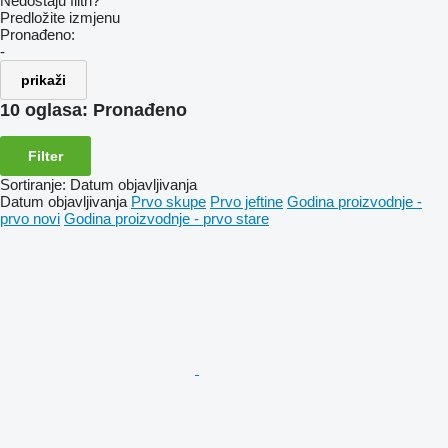
Nedostaju filtri?
Predložite izmjenu
Pronađeno:
-
prikaži
10 oglasa:
Pronađeno
Filter
Sortiranje
:
Datum objavljivanja
Datum objavljivanja
Prvo skupe
Prvo jeftine
Godina proizvodnje -
prvo novi
Godina proizvodnje - prvo stare