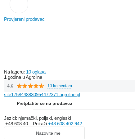
Provjereni prodavac
Na lageru:
10 oglasa
1
godina u Agroline
4.6
10 komentara
site1758448830954472371.agroline.pl
Pretplatite se na prodavca
Jezici:
njemački, poljski, engleski
+48 608 40...
Prikaži
+48 608 402 942
Nazovite me