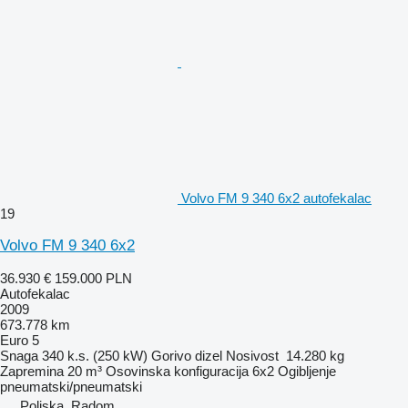
Volvo FM 9 340 6x2 autofekalac
19
Volvo FM 9 340 6x2
36.930 €
159.000 PLN
Autofekalac
2009
673.778 km
Euro 5
Snaga
340 k.s. (250 kW)
Gorivo
dizel
Nosivost
14.280 kg
Zapremina
20 m³
Osovinska konfiguracija
6x2
Ogibljenje
pneumatski/pneumatski
Poljska, Radom