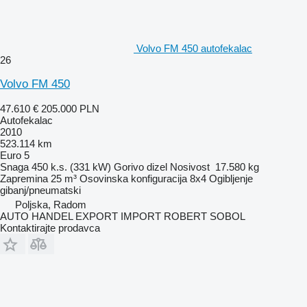
Volvo FM 450 autofekalac
26
Volvo FM 450
47.610 €
205.000 PLN
Autofekalac
2010
523.114 km
Euro 5
Snaga
450 k.s. (331 kW)
Gorivo
dizel
Nosivost
17.580 kg
Zapremina
25 m³
Osovinska konfiguracija
8x4
Ogibljenje
gibanj/pneumatski
Poljska, Radom
AUTO HANDEL EXPORT IMPORT ROBERT SOBOL
Kontaktirajte prodavca