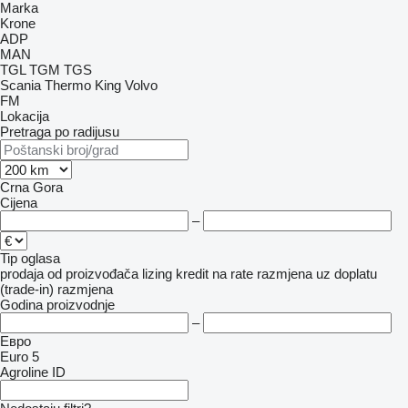
Marka
Krone
ADP
MAN
TGL
TGM
TGS
Scania
Thermo King
Volvo
FM
Lokacija
Pretraga po radijusu
Crna Gora
Cijena
–
Tip oglasa
prodaja
od proizvođača
lizing
kredit
na rate
razmjena uz doplatu
(trade-in)
razmjena
Godina proizvodnje
–
Евро
Euro 5
Agroline ID