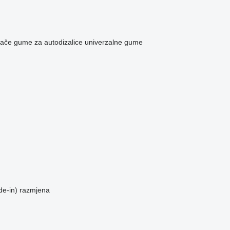
vače
gume za autodizalice
univerzalne gume
de-in)
razmjena