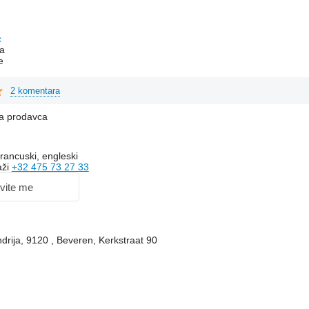
c
a
e
2 komentara
na prodavca
rancuski, engleski
aži
+32 475 73 27 33
vite me
ndrija, 9120 , Beveren, Kerkstraat 90