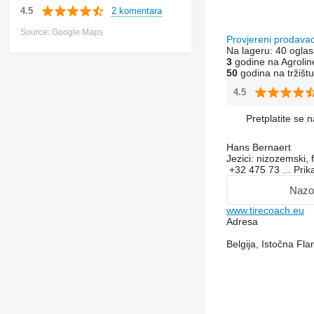
2 komentara
4.5
Source: Google Maps
Provjereni prodava
Na lageru:
40 oglas
3
godine na Agrolin
50
godina na tržištu
4.5
Pretplatite se 
Hans Bernaert
Jezici:
nizozemski, f
+32 475 73 ...
Prik
Nazo
www.tirecoach.eu
Adresa
Belgija, Istočna Fla