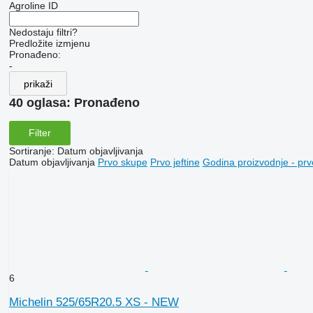
Agroline ID
Nedostaju filtri?
Predložite izmjenu
Pronađeno:
-
prikaži
40 oglasa:
Pronađeno
Filter
Sortiranje
:
Datum objavljivanja
Datum objavljivanja
Prvo skupe
Prvo jeftine
Godina proizvodnje - prv
6
Michelin 525/65R20.5 XS - NEW