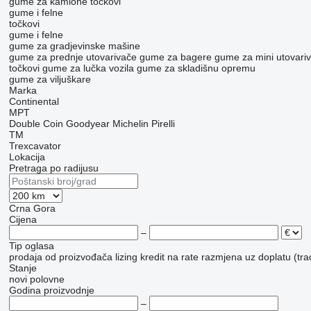
gume za kamione
točkovi
gume i felne
točkovi
gume i felne
gume za gradjevinske mašine
gume za prednje utovarivače
gume za bagere
gume za mini utovari
točkovi
gume za lučka vozila
gume za skladišnu opremu
gume za viljuškare
Marka
Continental
MPT
Double Coin
Goodyear
Michelin
Pirelli
TM
Trexcavator
Lokacija
Pretraga po radijusu
Crna Gora
Cijena
–
Tip oglasa
prodaja
od proizvođača
lizing
kredit
na rate
razmjena uz doplatu (tra
Stanje
novi
polovne
Godina proizvodnje
–