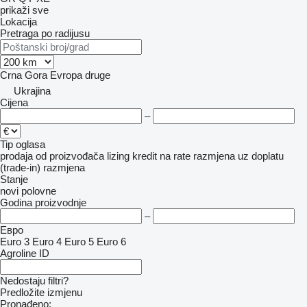
prikaži sve
Lokacija
Pretraga po radijusu
Crna Gora
Evropa
druge
Ukrajina
Cijena
–
Tip oglasa
prodaja
od proizvođača
lizing
kredit
na rate
razmjena uz doplatu
(trade-in)
razmjena
Stanje
novi
polovne
Godina proizvodnje
–
Евро
Euro 3
Euro 4
Euro 5
Euro 6
Agroline ID
Nedostaju filtri?
Predložite izmjenu
Pronađeno: