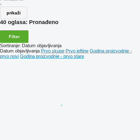
-
prikaži
40 oglasa:
Pronađeno
Filter
Sortiranje
:
Datum objavljivanja
Datum objavljivanja
Prvo skupe
Prvo jeftine
Godina proizvodnje -
prvo novi
Godina proizvodnje - prvo stare