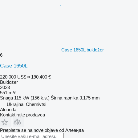
Case 1650L buldožer
6
Case 1650L
220.000 US$
≈ 190.400 €
Buldožer
2023
551 m/č
Snaga
115 kW (156 k.s.)
Širina raonika
3.175 mm
Ukrajina, Chernivtsi
Aleanda
Kontaktirajte prodavca
Pretplatite se na nove objave od Алеанда