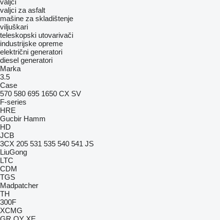
valjci
valjci za asfalt
mašine za skladištenje
viljuškari
teleskopski utovarivači
industrijske opreme
električni generatori
diesel generatori
Marka
3.5
Case
570
580
695
1650
CX
SV
F-series
HRE
Gucbir
Hamm
HD
JCB
3CX
205
531
535
540
541
JS
LiuGong
LTC
CDM
TGS
Madpatcher
TH
300F
XCMG
GR
QY
XE