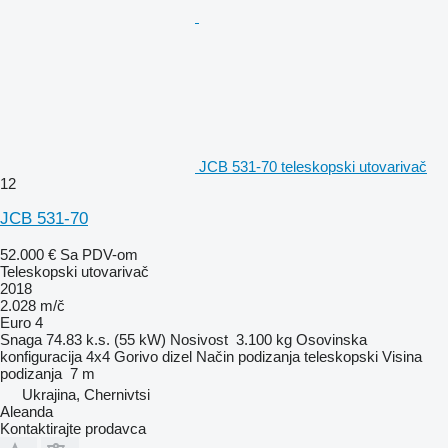
JCB 531-70 teleskopski utovarivač
12
JCB 531-70
52.000 €
Sa PDV-om
Teleskopski utovarivač
2018
2.028 m/č
Euro 4
Snaga
74.83 k.s. (55 kW)
Nosivost
3.100 kg
Osovinska
konfiguracija
4x4
Gorivo
dizel
Način podizanja
teleskopski
Visina
podizanja
7 m
Ukrajina, Chernivtsi
Aleanda
Kontaktirajte prodavca