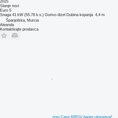
2025
Stanje
novi
Euro 5
Snaga
41 kW (55.78 k.s.)
Gorivo
dizel
Dubina kopanja
4,4 m
Španjolska, Murcia
Aleanda
Kontaktirajte prodavca
novi Case 695SV bager-utovarivač