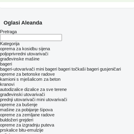
Oglasi Aleanda
Pretraga
Kategorija
oprema za kosidbu sijena
poljoprivredni utovarivači
građevinske mašine
bageri
bageri-utovarivači
mini bageri
bageri točkaši
bageri gusjeničari
opreme za betonske radove
kamioni s mješalicom za beton
kranovi
autodizalice
dizalice za sve terene
građevinski utovarivači
prednji utovarivači
mini utovarivači
opreme za bušenje
mašine za pobijanje šipova
opreme za zemljane radove
buldožeri
grejderi
opreme za izgradnju puteva
prskalice bitu-emulzije