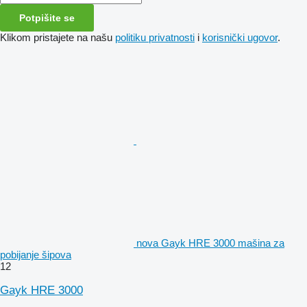
Potpišite se
Klikom pristajete na našu
politiku privatnosti
i
korisnički ugovor
.
nova Gayk HRE 3000 mašina za
pobijanje šipova
12
Gayk HRE 3000