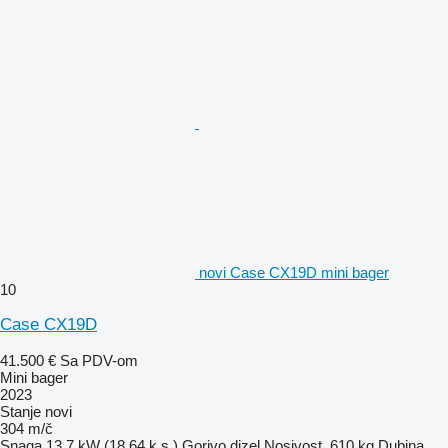
novi Case CX19D mini bager
10
Case CX19D
41.500 €
Sa PDV-om
Mini bager
2023
Stanje
novi
304 m/č
Snaga
13.7 kW (18.64 k.s.)
Gorivo
dizel
Nosivost
610 kg
Dubina