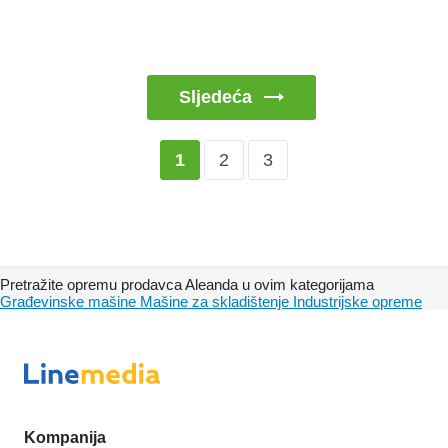
Sljedeća
2
3
1
Pretražite opremu prodavca Aleanda u ovim kategorijama
Građevinske mašine
Mašine za skladištenje
Industrijske opreme
Kompanija