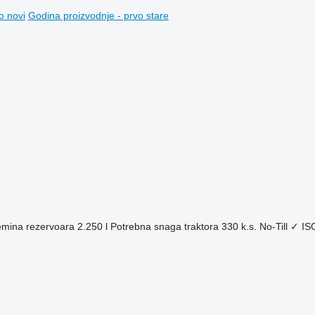
o novi
Godina proizvodnje - prvo stare
mina rezervoara
2.250 l
Potrebna snaga traktora
330 k.s.
No-Till
✓
IS