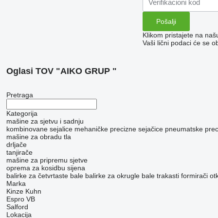
Klikom pristajete na na
Vaši lični podaci će se o
Oglasi TOV "AIKO GRUP "
Pretraga
Kategorija
mašine za sjetvu i sadnju
kombinovane sejalice
mehaničke precizne sejačice
pneumatske preci
mašine za obradu tla
drljače
tanjirače
mašine za pripremu sjetve
oprema za kosidbu sijena
balirke za četvrtaste bale
balirke za okrugle bale
trakasti formirači o
Marka
Kinze
Kuhn
Espro
VB
Salford
Lokacija