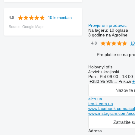
10 komentara
4.8
Provjereni prodavac
Source: Google Maps
Na lageru:
10 oglasa
3
godine na Agroline
10
4.8
Pretplatite se na p
Holovnyi ofis
Jezici:
ukrajinski
Pon - Pet
09:00 - 18:00
+380 95 925...
Prikaži
+
Nazovite
aico.ua
tex-k.com.ua
www.facebook.com/aicol
www.instagram.com/aic
Zatražite 
Adresa