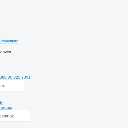
 komentara
rodavca
380 95 925 7091
 me
lc
ogroup/
sastanak