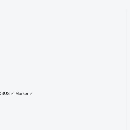
OBUS
✓
Marker
✓