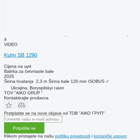
4
VIDEO
Kuhn SB 1290
Cijena na upit
Balirka za četvrtaste bale
2025
Širina hvatanja
2,3 m
Širina bale
120 mm
ISOBUS
✓
Ukrajina, Boryspilskyi raion
TOV "AIKO GRUP "
Kontaktirajte prodavca
Pretplatite se na nove objave od ТОВ "АІКО ГРУП"
Potpišite se
Klikom pristajete na našu
politiku privatnosti
i
korisnički ugovor
.