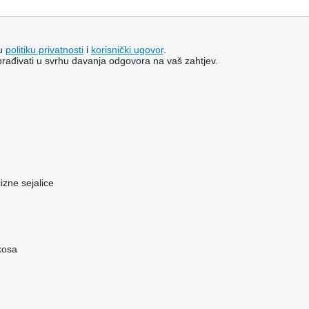
šu
politiku privatnosti
i
korisnički ugovor
.
brađivati ​​u svrhu davanja odgovora na vaš zahtjev.
zne sejalice
tkosa