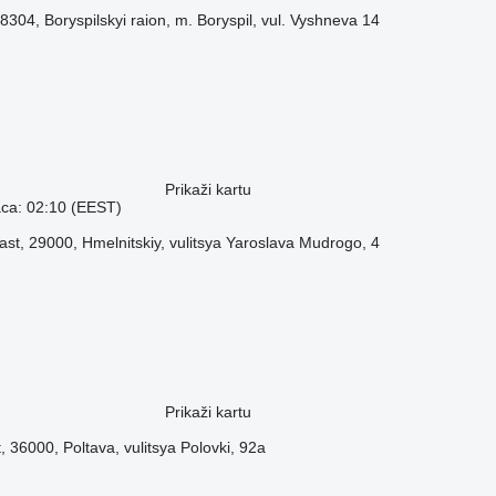
 08304, Boryspilskyi raion, m. Boryspil, vul. Vyshneva 14
Prikaži kartu
aca: 02:10 (EEST)
blast, 29000, Hmelnitskiy, vulitsya Yaroslava Mudrogo, 4
Prikaži kartu
t, 36000, Poltava, vulitsya Polovki, 92a