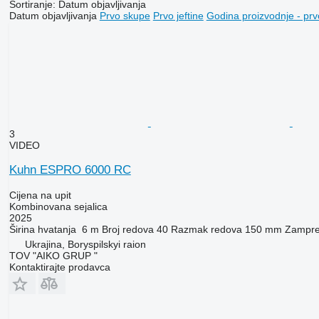
Sortiranje
:
Datum objavljivanja
Datum objavljivanja
Prvo skupe
Prvo jeftine
Godina proizvodnje - prv
3
VIDEO
Kuhn ESPRO 6000 RC
Cijena na upit
Kombinovana sejalica
2025
Širina hvatanja
6 m
Broj redova
40
Razmak redova
150 mm
Zampre
Ukrajina, Boryspilskyi raion
TOV "AIKO GRUP "
Kontaktirajte prodavca