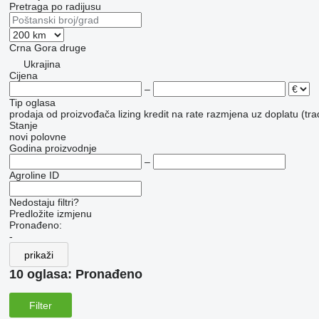
Pretraga po radijusu
Crna Gora
druge
Ukrajina
Cijena
–
Tip oglasa
prodaja
od proizvođača
lizing
kredit
na rate
razmjena uz doplatu (tra
Stanje
novi
polovne
Godina proizvodnje
–
Agroline ID
Nedostaju filtri?
Predložite izmjenu
Pronađeno:
-
prikaži
10 oglasa:
Pronađeno
Filter