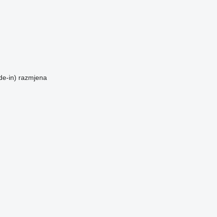
de-in)
razmjena