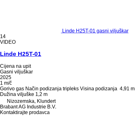
Linde H25T-01 gasni viljuškar
14
VIDEO
Linde H25T-01
Cijena na upit
Gasni viljuškar
2025
1 m/č
Gorivo
gas
Način podizanja
tripleks
Visina podizanja
4,91 m
Dužina viljuške
1,2 m
Nizozemska, Klundert
Brabant AG Industrie B.V.
Kontaktirajte prodavca