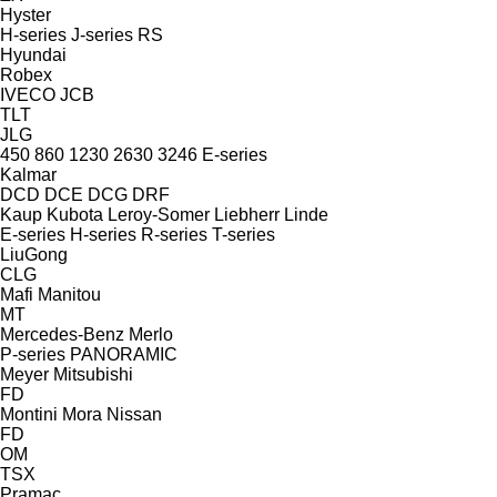
Hyster
H-series
J-series
RS
Hyundai
Robex
IVECO
JCB
TLT
JLG
450
860
1230
2630
3246
E-series
Kalmar
DCD
DCE
DCG
DRF
Kaup
Kubota
Leroy-Somer
Liebherr
Linde
E-series
H-series
R-series
T-series
LiuGong
CLG
Mafi
Manitou
MT
Mercedes-Benz
Merlo
P-series
PANORAMIC
Meyer
Mitsubishi
FD
Montini
Mora
Nissan
FD
OM
TSX
Pramac