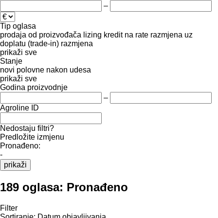
–
Tip oglasa
prodaja
od proizvođača
lizing
kredit
na rate
razmjena uz
doplatu (trade-in)
razmjena
prikaži sve
Stanje
novi
polovne
nakon udesa
prikaži sve
Godina proizvodnje
–
Agroline ID
Nedostaju filtri?
Predložite izmjenu
Pronađeno:
-
prikaži
189 oglasa:
Pronađeno
Filter
Sortiranje
:
Datum objavljivanja