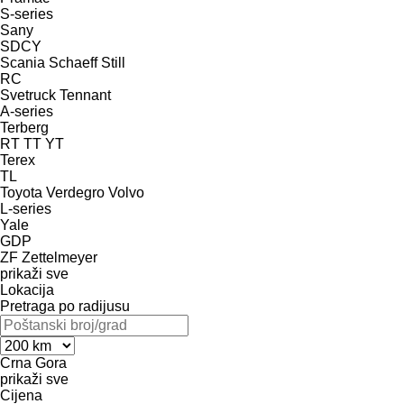
S-series
Sany
SDCY
Scania
Schaeff
Still
RC
Svetruck
Tennant
A-series
Terberg
RT
TT
YT
Terex
TL
Toyota
Verdegro
Volvo
L-series
Yale
GDP
ZF
Zettelmeyer
prikaži sve
Lokacija
Pretraga po radijusu
Crna Gora
prikaži sve
Cijena