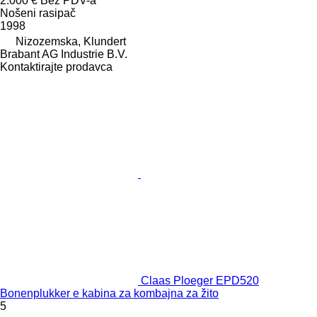
2.000 €
Bez PDV-a
Nošeni rasipač
1998
Nizozemska, Klundert
Brabant AG Industrie B.V.
Kontaktirajte prodavca
Claas Ploeger EPD520
Bonenplukker e kabina za kombajna za žito
5