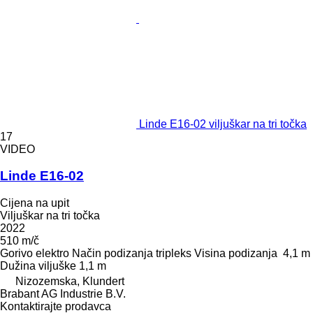
Linde E16-02 viljuškar na tri točka
17
VIDEO
Linde E16-02
Cijena na upit
Viljuškar na tri točka
2022
510 m/č
Gorivo
elektro
Način podizanja
tripleks
Visina podizanja
4,1 m
Dužina viljuške
1,1 m
Nizozemska, Klundert
Brabant AG Industrie B.V.
Kontaktirajte prodavca