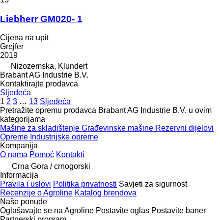
Liebherr GM020- 1
Cijena na upit
Grejfer
2019
Nizozemska, Klundert
Brabant AG Industrie B.V.
Kontaktirajte prodavca
Sljedeća
1
2
3
…
13
Sljedeća
Pretražite opremu prodavca Brabant AG Industrie B.V. u ovim
kategorijama
Mašine za skladištenje
Građevinske mašine
Rezervni dijelovi
Opreme
Industrijske opreme
Kompanija
O nama
Pomoć
Kontakti
Crna Gora / crnogorski
Informacija
Pravila i uslovi
Politika privatnosti
Savjeti za sigurnost
Recenzije o Agroline
Katalog brendova
Naše ponude
Oglašavajte se na Agroline
Postavite oglas
Postavite baner
Partnerski program