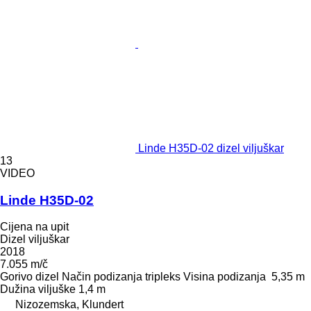
Linde H35D-02 dizel viljuškar
13
VIDEO
Linde H35D-02
Cijena na upit
Dizel viljuškar
2018
7.055 m/č
Gorivo
dizel
Način podizanja
tripleks
Visina podizanja
5,35 m
Dužina viljuške
1,4 m
Nizozemska, Klundert