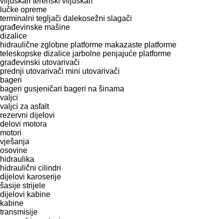
viljuškari
terenski viljuškari
lučke opreme
terminalni tegljači
dalekosežni slagači
građevinske mašine
dizalice
hidraulične zglobne platforme
makazaste platforme
teleskopske dizalice
jarbolne penjajuće platforme
građevinski utovarivači
prednji utovarivači
mini utovarivači
bageri
bageri gusjeničari
bageri na šinama
valjci
valjci za asfalt
rezervni dijelovi
delovi motora
motori
vješanja
osovine
hidraulika
hidraulični cilindri
dijelovi karoserije
šasije
strijele
dijelovi kabine
kabine
transmisije