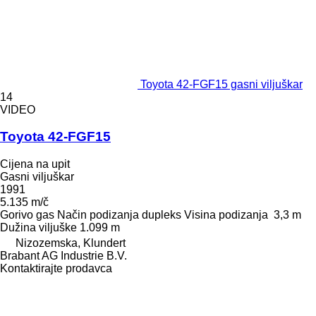
Toyota 42-FGF15 gasni viljuškar
14
VIDEO
Toyota 42-FGF15
Cijena na upit
Gasni viljuškar
1991
5.135 m/č
Gorivo
gas
Način podizanja
dupleks
Visina podizanja
3,3 m
Dužina viljuške
1.099 m
Nizozemska, Klundert
Brabant AG Industrie B.V.
Kontaktirajte prodavca