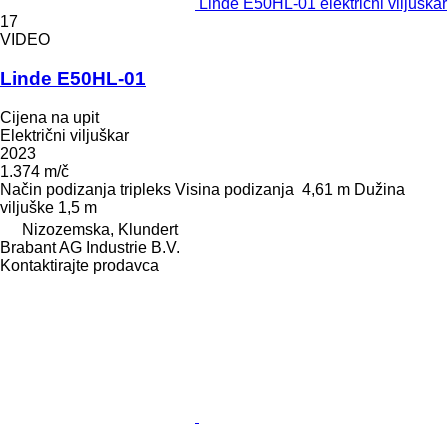
Linde E50HL-01 električni viljuškar
17
VIDEO
Linde E50HL-01
Cijena na upit
Električni viljuškar
2023
1.374 m/č
Način podizanja
tripleks
Visina podizanja
4,61 m
Dužina
viljuške
1,5 m
Nizozemska, Klundert
Brabant AG Industrie B.V.
Kontaktirajte prodavca