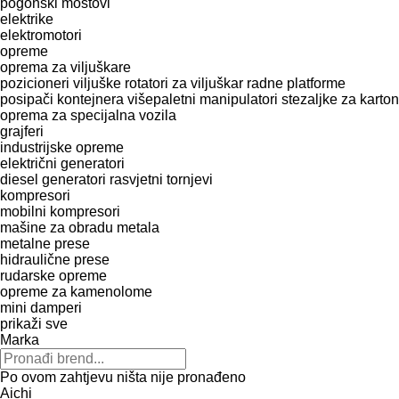
pogonski mostovi
elektrike
elektromotori
opreme
oprema za viljuškare
pozicioneri viljuške
rotatori za viljuškar
radne platforme
posipači kontejnera
višepaletni manipulatori
stezaljke za karton
oprema za specijalna vozila
grajferi
industrijske opreme
električni generatori
diesel generatori
rasvjetni tornjevi
kompresori
mobilni kompresori
mašine za obradu metala
metalne prese
hidraulične prese
rudarske opreme
opreme za kamenolome
mini damperi
prikaži sve
Marka
Po ovom zahtjevu ništa nije pronađeno
Aichi