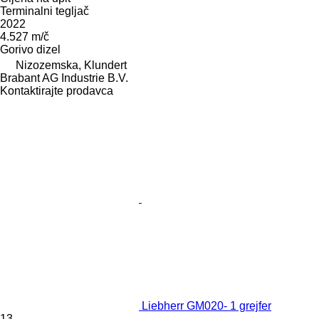
Terminalni tegljač
2022
4.527 m/č
Gorivo
dizel
Nizozemska, Klundert
Brabant AG Industrie B.V.
Kontaktirajte prodavca
Liebherr GM020- 1 grejfer
13