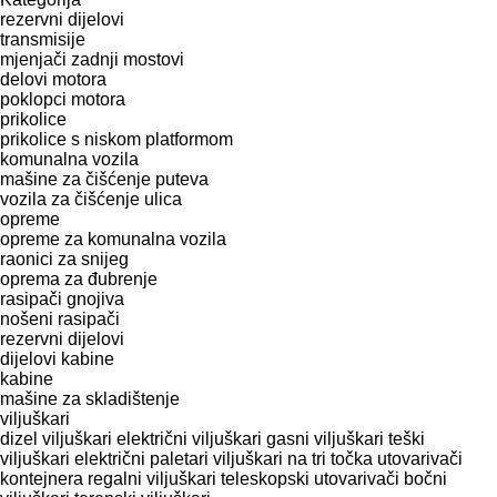
rezervni dijelovi
transmisije
mjenjači
zadnji mostovi
delovi motora
poklopci motora
prikolice
prikolice s niskom platformom
komunalna vozila
mašine za čišćenje puteva
vozila za čišćenje ulica
opreme
opreme za komunalna vozila
raonici za snijeg
oprema za đubrenje
rasipači gnojiva
nošeni rasipači
rezervni dijelovi
dijelovi kabine
kabine
mašine za skladištenje
viljuškari
dizel viljuškari
električni viljuškari
gasni viljuškari
teški
viljuškari
električni paletari
viljuškari na tri točka
utovarivači
kontejnera
regalni viljuškari
teleskopski utovarivači
bočni