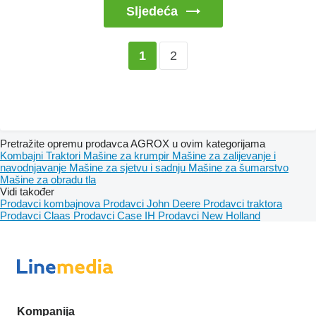
Sljedeća
2
1
Pretražite opremu prodavca AGROX u ovim kategorijama
Kombajni
Traktori
Mašine za krumpir
Mašine za zaliјеvanje i
navodnjavanje
Mašine za sjetvu i sadnju
Mašine za šumarstvo
Mašine za obradu tla
Vidi također
Prodavci kombajnova
Prodavci John Deere
Prodavci traktora
Prodavci Claas
Prodavci Case IH
Prodavci New Holland
Kompanija