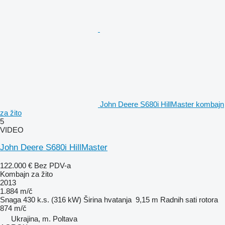
John Deere S680i HillMaster kombajn
za žito
5
VIDEO
John Deere S680i HillMaster
122.000 €
Bez PDV-a
Kombajn za žito
2013
1.884 m/č
Snaga
430 k.s. (316 kW)
Širina hvatanja
9,15 m
Radnih sati rotora
874 m/č
Ukrajina, m. Poltava