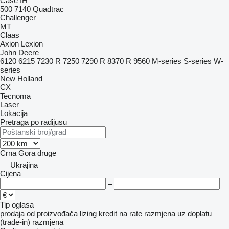
Case IH
500
7140
Quadtrac
Challenger
MT
Claas
Axion
Lexion
John Deere
6120
6215
7230 R
7250
7290 R
8370 R
9560
M-series
S-series
W-
series
New Holland
CX
Tecnoma
Laser
Lokacija
Pretraga po radijusu
Crna Gora
druge
Ukrajina
Cijena
–
Tip oglasa
prodaja
od proizvođača
lizing
kredit
na rate
razmjena uz doplatu
(trade-in)
razmjena