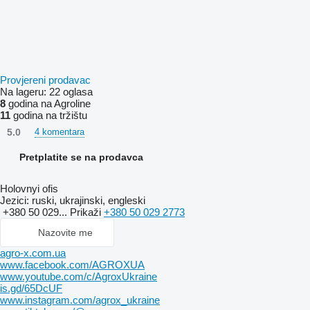
Provjereni prodavac
Na lageru:
22 oglasa
8
godina na Agroline
11
godina na tržištu
5.0
4 komentara
Pretplatite se na prodavca
Holovnyi ofis
Jezici:
ruski, ukrajinski, engleski
+380 50 029...
Prikaži
+380 50 029 2773
Nazovite me
agro-x.com.ua
www.facebook.com/AGROXUA
www.youtube.com/c/AgroxUkraine
is.gd/65DcUF
www.instagram.com/agrox_ukraine