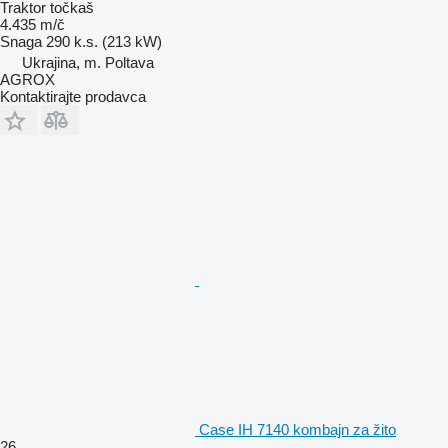
Traktor točkaš
4.435 m/č
Snaga
290 k.s. (213 kW)
Ukrajina, m. Poltava
AGROX
Kontaktirajte prodavca
Case IH 7140 kombajn za žito
26