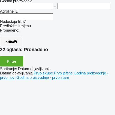
Godina proizvodnje
–
Agroline ID
Nedostaju filtri?
Predložite izmjenu
Pronađeno:
-
prikaži
22 oglasa:
Pronađeno
Filter
Sortiranje
:
Datum objavljivanja
Datum objavljivanja
Prvo skupe
Prvo jeftine
Godina proizvodnje -
prvo novi
Godina proizvodnje - prvo stare