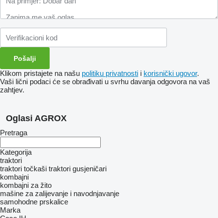
Klikom pristajete na našu
politiku privatnosti
i
korisnički ugovor
.
Vaši lični podaci će se obrađivati ​​u svrhu davanja odgovora na vaš
zahtjev.
Oglasi AGROX
Pretraga
Kategorija
traktori
traktori točkaši
traktori gusjeničari
kombajni
kombajni za žito
mašine za zaliјеvanje i navodnjavanje
samohodne prskalice
Marka