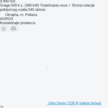
9.900 m/č
Snaga
500 k.s. (368 kW)
Trotačkasta veza
✓
Brzina rotacije
priključnog vratila
540 ob/min
Ukrajina, m. Poltava
AGROX
Kontaktirajte prodavca
John Deere 7230 R traktor točkaš
11