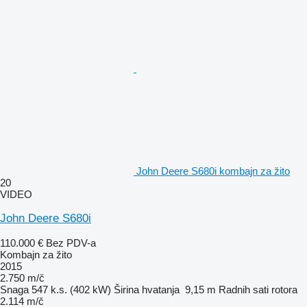
John Deere S680i kombajn za žito
20
VIDEO
John Deere S680i
110.000 €
Bez PDV-a
Kombajn za žito
2015
2.750 m/č
Snaga
547 k.s. (402 kW)
Širina hvatanja
9,15 m
Radnih sati rotora
2.114 m/č