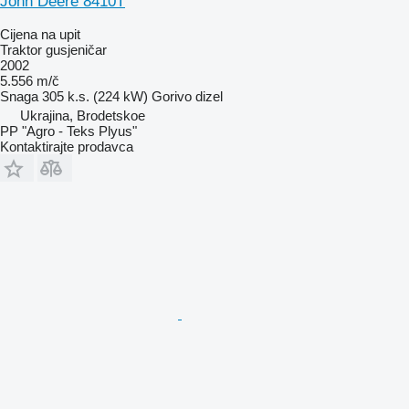
John Deere 8410T
Cijena na upit
Traktor gusjeničar
2002
5.556 m/č
Snaga
305 k.s. (224 kW)
Gorivo
dizel
Ukrajina, Brodetskoe
PP "Agro - Teks Plyus"
Kontaktirajte prodavca