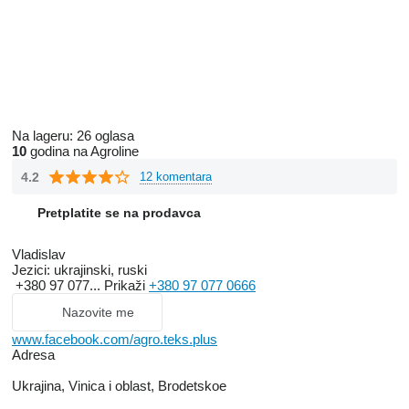
Na lageru:
26 oglasa
10
godina na Agroline
4.2
12 komentara
Pretplatite se na prodavca
Vladislav
Jezici:
ukrajinski, ruski
+380 97 077...
Prikaži
+380 97 077 0666
Nazovite me
www.facebook.com/agro.teks.plus
Adresa
Ukrajina, Vinica i oblast, Brodetskoe