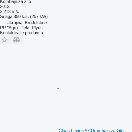
Kombajn za žito
2013
2.213 m/č
Snaga
350 k.s. (257 kW)
Ukrajina, Brodetskoe
PP "Agro - Teks Plyus"
Kontaktirajte prodavca
Claas Lexion 570 kombajn za žito