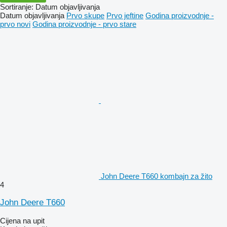
Sortiranje
:
Datum objavljivanja
Datum objavljivanja
Prvo skupe
Prvo jeftine
Godina proizvodnje -
prvo novi
Godina proizvodnje - prvo stare
John Deere T660 kombajn za žito
4
John Deere T660
Cijena na upit