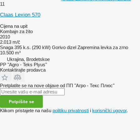
11
Claas Lexion 570
Cijena na upit
Kombajn za žito
2010
2.013 m/č
Snaga
395 k.s. (290 kW)
Gorivo
dizel
Zapremina levka za zrno
10.500 m³
Ukrajina, Brodetskoe
PP "Agro - Teks Plyus"
Kontaktirajte prodavca
Pretplatite se na nove objave od ПП "Агро - Текс Плюс"
Potpišite se
Klikom pristajete na našu
politiku privatnosti
i
korisnički ugovor
.