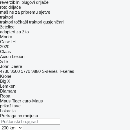
reverzibilni plugovi
drljače
roto drljače
mašine za pripremu sjetve
traktori
traktori točkaši
traktori gusjeničari
žetelice
adapteri za žito
Marka
Case IH
2020
Claas
Axion
Lexion
STS
John Deere
4730
9500
9770
9880
S-series
T-series
Krone
Big X
Lemken
Diamant
Ropa
Maus
Tiger
euro-Maus
prikaži sve
Lokacija
Pretraga po radijusu