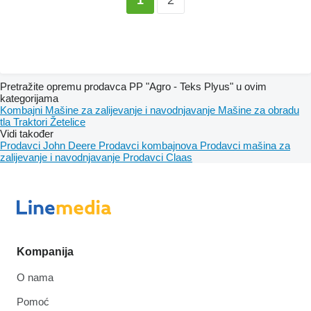
1
Pretražite opremu prodavca PP "Agro - Teks Plyus" u ovim
kategorijama
Kombajni
Mašine za zaliјеvanje i navodnjavanje
Mašine za obradu
tla
Traktori
Žetelice
Vidi također
Prodavci John Deere
Prodavci kombajnova
Prodavci mašina za
zaliјеvanje i navodnjavanje
Prodavci Claas
Kompanija
O nama
Pomoć