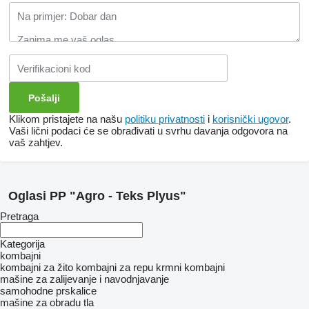
Klikom pristajete na našu
politiku privatnosti
i
korisnički ugovor
.
Vaši lični podaci će se obrađivati ​​u svrhu davanja odgovora na
vaš zahtjev.
Oglasi PP "Agro - Teks Plyus"
Pretraga
Kategorija
kombajni
kombajni za žito
kombajni za repu
krmni kombajni
mašine za zaliјеvanje i navodnjavanje
samohodne prskalice
mašine za obradu tla