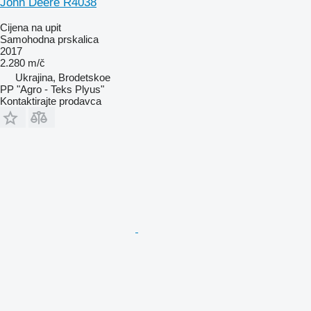
John Deere R4038
Cijena na upit
Samohodna prskalica
2017
2.280 m/č
Ukrajina, Brodetskoe
PP "Agro - Teks Plyus"
Kontaktirajte prodavca