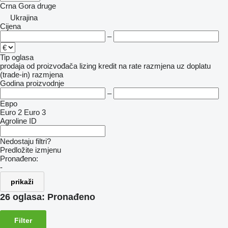
Crna Gora
druge
Ukrajina
Cijena
–
Tip oglasa
prodaja
od proizvođača
lizing
kredit
na rate
razmjena uz doplatu
(trade-in)
razmjena
Godina proizvodnje
–
Евро
Euro 2
Euro 3
Agroline ID
Nedostaju filtri?
Predložite izmjenu
Pronađeno:
-
prikaži
26 oglasa:
Pronađeno
Filter