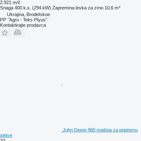
2.921 m/č
Snaga
400 k.s. (294 kW)
Zapremina levka za zrno
10,6 m³
Ukrajina, Brodetskoe
PP "Agro - Teks Plyus"
Kontaktirajte prodavca
John Deere 960 mašina za pripremu
sjetve
10