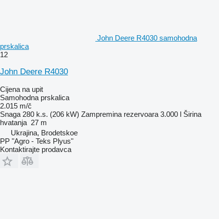
John Deere R4030 samohodna
prskalica
12
John Deere R4030
Cijena na upit
Samohodna prskalica
2.015 m/č
Snaga
280 k.s. (206 kW)
Zampremina rezervoara
3.000 l
Širina
hvatanja
27 m
Ukrajina, Brodetskoe
PP "Agro - Teks Plyus"
Kontaktirajte prodavca