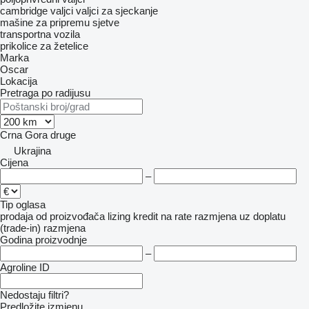
cambridge valjci
valjci za sjeckanje
mašine za pripremu sjetve
transportna vozila
prikolice za žetelice
Marka
Oscar
Lokacija
Pretraga po radijusu
Crna Gora
druge
Ukrajina
Cijena
–
Tip oglasa
prodaja
od proizvođača
lizing
kredit
na rate
razmjena uz doplatu
(trade-in)
razmjena
Godina proizvodnje
–
Agroline ID
Nedostaju filtri?
Predložite izmjenu