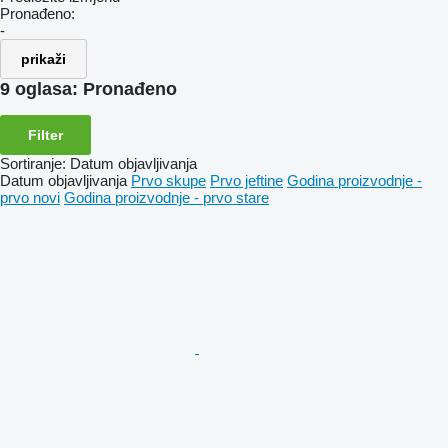
Pronađeno:
-
prikaži
9 oglasa:
Pronađeno
Filter
Sortiranje
:
Datum objavljivanja
Datum objavljivanja
Prvo skupe
Prvo jeftine
Godina proizvodnje -
prvo novi
Godina proizvodnje - prvo stare