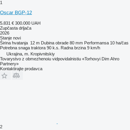
1
Oscar BGP-12
5.831 €
300.000 UAH
Zupčasta drljača
2026
Stanje
novi
Širina hvatanja
12 m
Dubina obrade
80 mm
Performansa
10 ha/čas
Potrebna snaga traktora
90 k.s.
Radna brzina
9 km/h
Ukrajina, m. Kropivnitskiy
Tovarystvo z obmezhenoiu vidpovidalnistiu «Torhovyi Dim Ahro
Partnery»
Kontaktirajte prodavca
2