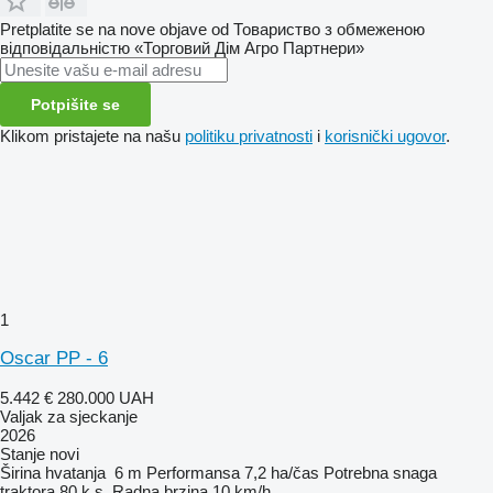
Pretplatite se na nove objave od Товариство з обмеженою
відповідальністю «Торговий Дім Агро Партнери»
Potpišite se
Klikom pristajete na našu
politiku privatnosti
i
korisnički ugovor
.
1
Oscar PP - 6
5.442 €
280.000 UAH
Valjak za sjeckanje
2026
Stanje
novi
Širina hvatanja
6 m
Performansa
7,2 ha/čas
Potrebna snaga
traktora
80 k.s.
Radna brzina
10 km/h