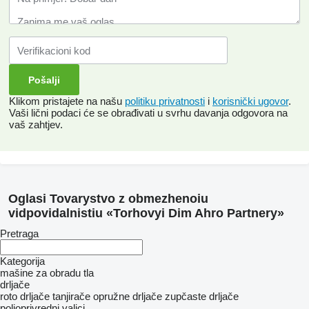
Klikom pristajete na našu
politiku privatnosti
i
korisnički ugovor
.
Vaši lični podaci će se obrađivati ​​u svrhu davanja odgovora na
vaš zahtjev.
Oglasi Tovarystvo z obmezhenoiu
vidpovidalnistiu «Torhovyi Dim Ahro Partnery»
Pretraga
Kategorija
mašine za obradu tla
drljače
roto drljače
tanjirače
opružne drljače
zupčaste drljače
poljoprivredni valjci