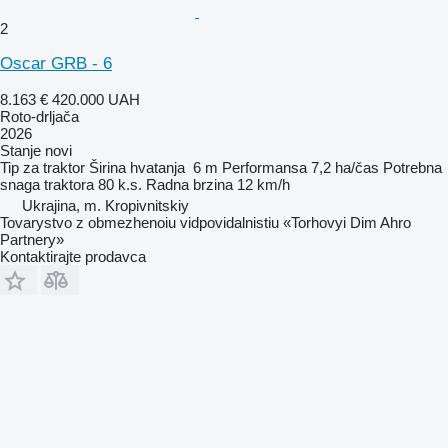
2
Oscar GRB - 6
8.163 €
420.000 UAH
Roto-drljača
2026
Stanje
novi
Tip
za traktor
Širina hvatanja
6 m
Performansa
7,2 ha/čas
Potrebna
snaga traktora
80 k.s.
Radna brzina
12 km/h
Ukrajina, m. Kropivnitskiy
Tovarystvo z obmezhenoiu vidpovidalnistiu «Torhovyi Dim Ahro
Partnery»
Kontaktirajte prodavca