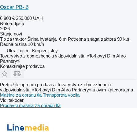
Oscar PB- 6
6.803 €
350.000 UAH
Roto-drljača
2026
Stanje
novi
Tip
za traktor
Širina hvatanja
6 m
Potrebna snaga traktora
90 k.s.
Radna brzina
10 km/h
Ukrajina, m. Kropivnitskiy
Tovarystvo z obmezhenoiu vidpovidalnistiu «Torhovyi Dim Ahro
Partnery»
Kontaktirajte prodavca
Pretražite opremu prodavca Tovarystvo z obmezhenoiu
vidpovidalnistiu «Torhovyi Dim Ahro Partnery» u ovim kategorijama
Mašine za obradu tla
Transportna vozila
Vidi također
Prodavci mašina za obradu tla