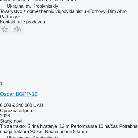
Ukrajina, m. Kropivnitskiy
Tovarystvo z obmezhenoiu vidpovidalnistiu «Torhovyi Dim Ahro
Partnery»
Kontaktirajte prodavca
1
Oscar BGPP-12
6.608 €
340.000 UAH
Opružna drljača
2026
Stanje
novi
Tip
za traktor
Širina hvatanja
12 m
Performansa
10 ha/čas
Potrebna
snaga traktora
90 k.s.
Radna brzina
8 km/h
Ukrajina, m. Kropivnitskiy