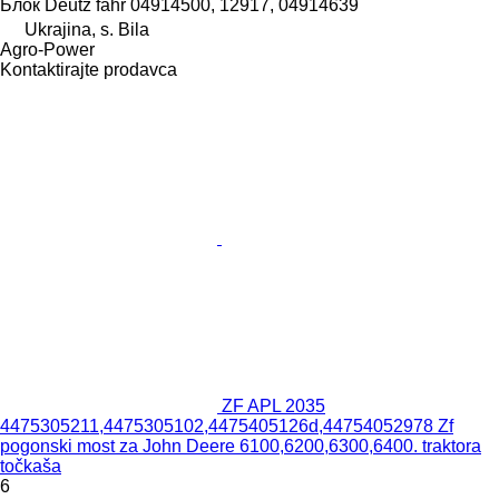
Блок Deutz fahr 04914500, 12917, 04914639
Ukrajina, s. Bila
Agro-Power
Kontaktirajte prodavca
ZF APL 2035
4475305211,4475305102,4475405126d,44754052978 Zf
pogonski most za John Deere 6100,6200,6300,6400. traktora
točkaša
6