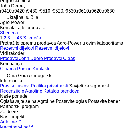
Pogonski most
John Deere,
r9410,r9420,r9430,r9510,r9520,r9530,r9610,r9620,r9630
Ukrajina, s. Bila
Agro-Power
Kontaktirajte prodavca
Sljedeća
1
2
3
…
43
Sljedeća
Pretražite opremu prodavca Agro-Power u ovim kategorijama
Rezervni dijelovi
Rezervni dijelovi
Vidi također
Prodavci John Deere
Prodavci Claas
Kompanija
O nama
Pomoć
Kontakti
Crna Gora / crnogorski
Informacija
Pravila i uslovi
Politika privatnosti
Savjeti za sigurnost
Recenzije o Agroline
Katalog brendova
Naše ponude
Oglašavajte se na Agroline
Postavite oglas
Postavite baner
Partnerski program
Za dilere
Naši projekti
Autoline™
Machineryline™