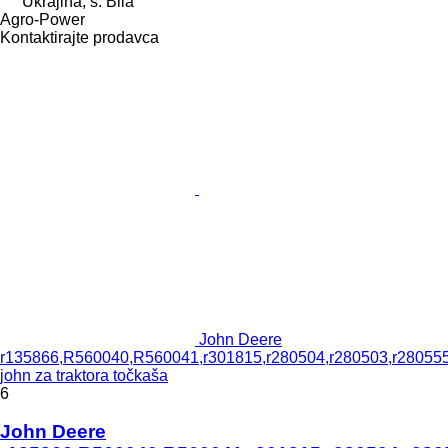
Ukrajina, s. Bila
Agro-Power
Kontaktirajte prodavca
John Deere
r135866,R560040,R560041,r301815,r280504,r280503,r280555
john za traktora točkaša
6
John Deere