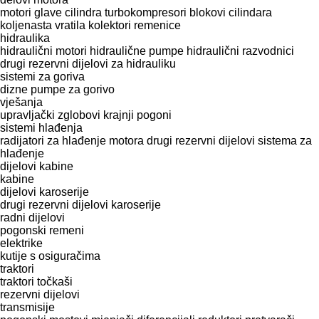
motori
glave cilindra
turbokompresori
blokovi cilindara
koljenasta vratila
kolektori
remenice
hidraulika
hidraulični motori
hidraulične pumpe
hidraulični razvodnici
drugi rezervni dijelovi za hidrauliku
sistemi za goriva
dizne
pumpe za gorivo
vješanja
upravljački zglobovi
krajnji pogoni
sistemi hlađenja
radijatori za hlađenje motora
drugi rezervni dijelovi sistema za
hlađenje
dijelovi kabine
kabine
dijelovi karoserije
drugi rezervni dijelovi karoserije
radni dijelovi
pogonski remeni
elektrike
kutije s osiguračima
traktori
traktori točkaši
rezervni dijelovi
transmisije