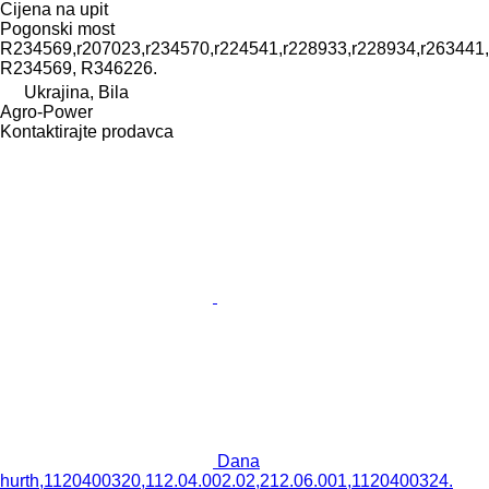
Cijena na upit
Pogonski most
R234569,r207023,r234570,r224541,r228933,r228934,r263441,
R234569, R346226.
Ukrajina, Bila
Agro-Power
Kontaktirajte prodavca
Dana
hurth,1120400320,112.04.002.02,212.06.001,1120400324.