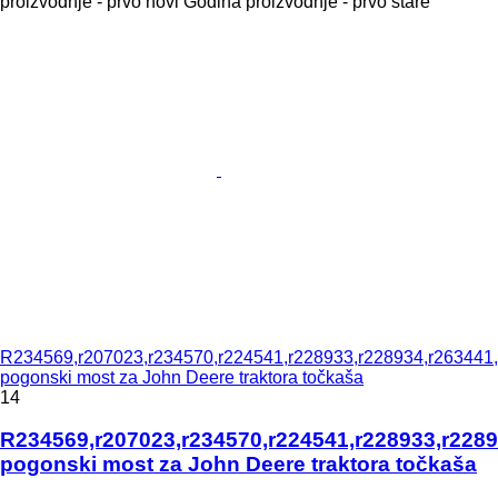
proizvodnje - prvo novi
Godina proizvodnje - prvo stare
R234569,r207023,r234570,r224541,r228933,r228934,r263441,
pogonski most za John Deere traktora točkaša
14
R234569,r207023,r234570,r224541,r228933,r2289
pogonski most za John Deere traktora točkaša