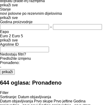
doplatu (trade-in)
razmjena
prikaži sve
Stanje
novi
polovne
po rezervnim dijelovima
prikaži sve
Godina proizvodnje
–
Евро
Euro 2
Euro 5
prikaži sve
Agroline ID
Nedostaju filtri?
Predložite izmjenu
Pronađeno:
-
prikaži
644 oglasa:
Pronađeno
Filter
Sortiranje
:
Datum objavljivanja
Datum objavljivanja
Prvo skupe
Prvo jeftine
Godina