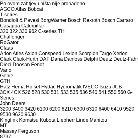
Po ovom zahtjevu ništa nije pronađeno
AGCO
Atlas
Bobcat
T series
Bondioli & Pavesi
BorgWarner
Bosch Rexroth
Bosch
Carraro
Casappa
Caterpillar
320
322
330
962
C-series
TH
Challenger
RoGator
Claas
Arion
Atles
Axion
Conspeed
Lexion
Scorpion
Targo
Xerion
Clark
Clark-Hurth
DAF
Dana
Danfoss
Delphi
Deutz
Deutz-Fahr
Dieci
Doosan
Fendt
Vario
Genie
GTH
Hatz
Hema
Holset
Hydac
Hydromatik
IVECO
Isuzu
JCB
3CX
4CX
526
528
530
531
533
535
536
540
541
550
560
G-
Series
John Deere
3200
3400
3420
6100
6200
6210
6300
6310
6400
6410
9520
9530
9620
9630
Kinglink
Komatsu
Kubota
Liebherr
Linde
Manitou
MT
Massey Ferguson
8737