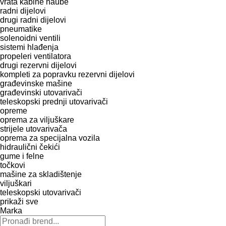
vrata
kabine
haube
radni dijelovi
drugi radni dijelovi
pneumatikе
solenoidni ventili
sistemi hlađenja
propeleri ventilatora
drugi rezervni dijelovi
kompleti za popravku
rezervni dijelovi
građevinske mašine
građevinski utovarivači
teleskopski prednji utovarivači
opreme
oprema za viljuškare
strijele utovarivača
oprema za specijalna vozila
hidraulični čekići
gume i felne
točkovi
mašine za skladištenje
viljuškari
teleskopski utovarivači
prikaži sve
Marka