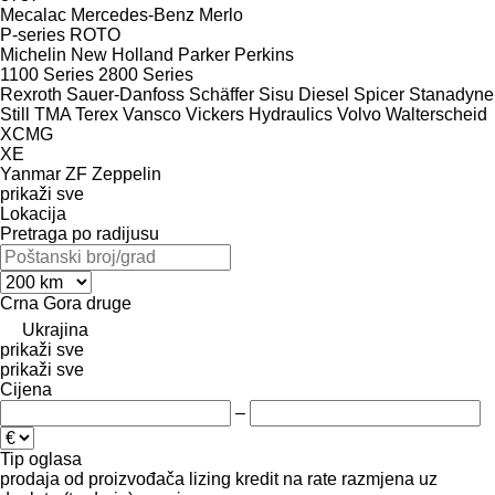
Mecalac
Mercedes-Benz
Merlo
P-series
ROTO
Michelin
New Holland
Parker
Perkins
1100 Series
2800 Series
Rexroth
Sauer-Danfoss
Schäffer
Sisu Diesel
Spicer
Stanadyne
Still
TMA
Terex
Vansco
Vickers Hydraulics
Volvo
Walterscheid
XCMG
XE
Yanmar
ZF
Zeppelin
prikaži sve
Lokacija
Pretraga po radijusu
Crna Gora
druge
Ukrajina
prikaži sve
prikaži sve
Cijena
–
Tip oglasa
prodaja
od proizvođača
lizing
kredit
na rate
razmjena uz