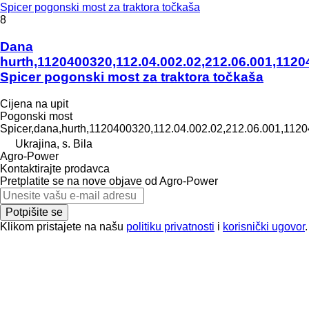
Spicer pogonski most za traktora točkaša
8
Dana
hurth,1120400320,112.04.002.02,212.06.001,1120
Spicer pogonski most za traktora točkaša
Cijena na upit
Pogonski most
Spicer,dana,hurth,1120400320,112.04.002.02,212.06.001,112
Ukrajina, s. Bila
Agro-Power
Kontaktirajte prodavca
Pretplatite se na nove objave od Agro-Power
Potpišite se
Klikom pristajete na našu
politiku privatnosti
i
korisnički ugovor
.