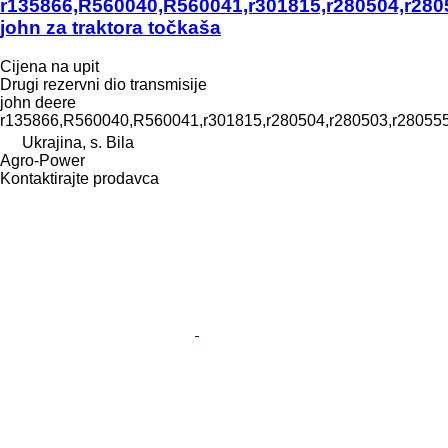
r135866,R560040,R560041,r301815,r280504,r280
john za traktora točkaša
Cijena na upit
Drugi rezervni dio transmisije
john deere
r135866,R560040,R560041,r301815,r280504,r280503,r280555
Ukrajina, s. Bila
Agro-Power
Kontaktirajte prodavca