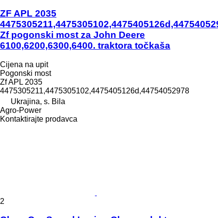
ZF APL 2035
4475305211,4475305102,4475405126d,44754052
Zf pogonski most za John Deere
6100,6200,6300,6400. traktora točkaša
Cijena na upit
Pogonski most
Zf APL 2035
4475305211,4475305102,4475405126d,44754052978
Ukrajina, s. Bila
Agro-Power
Kontaktirajte prodavca
2