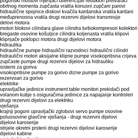
pogonski mostovi
mjenjači
diferencijali
reduktori
pretvarači
obrtnog momenta
zupčasta vratila
konusni zupčani parovi
hidraulične spojnice
diskovi kvačila
kardanska vratila
kardani
međuprenosna vratila
drugi rezervni dijelovi transmisije
delovi motora
motori
blokovi cilindara
glave cilindra
turbokompresori
kolektori
bregastе osovinе
košuljice cilindra
koljenasta vratila
klipovi
klipnjače
poklopci motora
drugi dijelovi motora
hidraulika
hidraulične pumpe
hidraulični razvodnici
hidraulični cilindri
hidraulični motori
aksijalne klipne pumpe
visokopritisna crijeva
zupčaste pumpe
drugi rezervni dijelovi za hidrauliku
sistemi za goriva
visokopritisne pumpe za gorivo
dizne
pumpe za gorivo
rezervoari za gorivo
elektrike
upravljačke jedinice
instrument table
monitori
prekidači pod
volanom
kutije s osiguračima
jedinice za napajanje
kontroleri
drugi rezervni dijelovi za elektriku
vješanja
krajnji pogoni
upravljački zglobovi
servo pumpe
osovine
poluosovine
glavčine
vješanja - drugi rezervni dijelovi
dijelovi karoserije
strijele
okretni prsteni
drugi rezervni dijelovi karoserije
dijelovi kabine