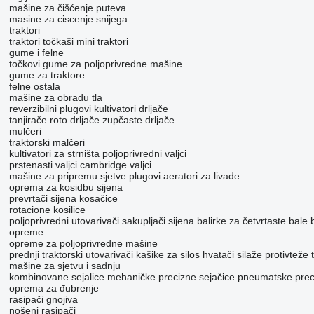
mašine za čišćenje puteva
masine za ciscenje snijega
traktori
traktori točkaši
mini traktori
gume i felne
točkovi
gume za poljoprivredne mašine
gume za traktore
felne
ostala
mašine za obradu tla
reverzibilni plugovi
kultivatori
drljače
tanjirače
roto drljače
zupčaste drljače
mulčeri
traktorski malčeri
kultivatori za strništa
poljoprivredni valjci
prstenasti valjci
cambridge valjci
mašine za pripremu sjetve
plugovi
aeratori za livade
oprema za kosidbu sijena
prevrtači sijena
kosačice
rotacione kosilice
poljoprivredni utovarivači
sakupljači sijena
balirke za četvrtaste bale
opreme
opreme za poljoprivredne mašine
prednji traktorski utovarivači
kašike za silos
hvatači silaže
protivteže 
mašine za sjetvu i sadnju
kombinovane sejalice
mehaničke precizne sejačice
pneumatske preci
oprema za đubrenje
rasipači gnojiva
nošeni rasipači