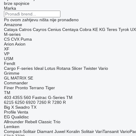
brze spojnice
Marka
Po ovom zahtjevu ništa nije pronađeno
Amazone
Cataya
Catros
Cayros
Cenius
Centaya
Cobra
KE
KG
Teres
Tyrok
UX
M-series
CS
CVX
Puma
Arion
Axion
XF
VP
USM
Fendt
Cargo
F-series
Ideal
Lotus
Rotana
Slicer
Twister
Vario
Grimme
GL
MATRIX
SE
Commander
Finer
Pronto
Terrano
Tiger
TM
403
435S
560
Fastrac
G-Series
TM
6215
6250
6920
7260 R
7280 R
Big X
Swadro
TX
Profile
Venta
EG
Qualidisc
Allrounder
Rebell Classic
Trio
Lemken
Compact-Solitair
Diamant
Juwel
Koralin
Solitair
VariTansanit
VarioPa