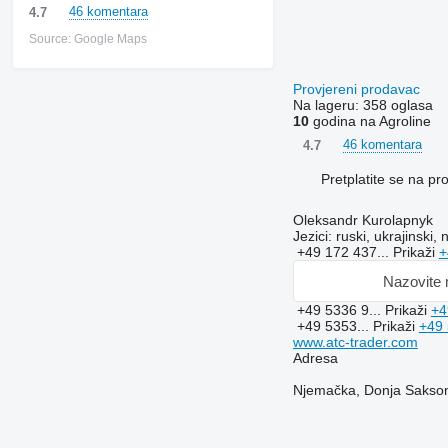
46 komentara
4.7
Source: Google Maps
Provjereni prodavac
Na lageru:
358 oglasa
10
godina na Agroline
46 komentara
4.7
Pretplatite se na p
Oleksandr Kurolapnyk
Jezici:
ruski, ukrajinski, 
+49 172 437...
Prikaži
+
Nazovite
+49 5336 9...
Prikaži
+4
+49 5353...
Prikaži
+49
www.atc-trader.com
Adresa
Njemačka, Donja Sakson