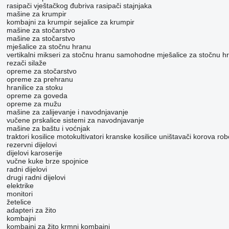
rasipači vještačkog đubriva
rasipači stajnjaka
mašine za krumpir
kombajni za krumpir
sejalice za krumpir
mašine za stočarstvo
mašine za stočarstvo
mješalice za stočnu hranu
vertikalni mikseri za stočnu hranu
samohodne mješalice za stočnu h
rezači silaže
opreme za stočarstvo
opreme za prehranu
hranilice za stoku
opreme za goveda
opreme za mužu
mašine za zaliјеvanje i navodnjavanje
vučene prskalice
sistemi za navodnjavanje
mašine za baštu i voćnjak
traktori kosilice
motokultivatori
kranske kosilice
uništavači korova
rob
rezervni dijelovi
dijelovi karoserije
vučne kuke
brze spojnice
radni dijelovi
drugi radni dijelovi
elektrike
monitori
žetelice
adapteri za žito
kombajni
kombajni za žito
krmni kombajni