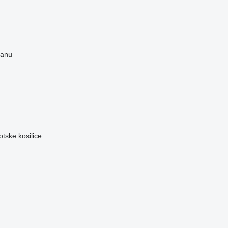
ranu
otske kosilice