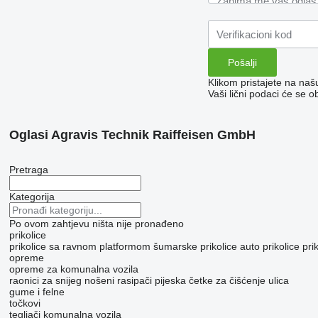
Klikom pristajete na na
Vaši lični podaci će se o
Oglasi Agravis Technik Raiffeisen GmbH
Pretraga
Kategorija
Po ovom zahtjevu ništa nije pronađeno
prikolice
prikolice sa ravnom platformom
šumarske prikolice
auto prikolice
pri
opreme
opreme za komunalna vozila
raonici za snijeg
nošeni rasipači pijeska
četke za čišćenje ulica
gume i felne
točkovi
tegljači
komunalna vozila