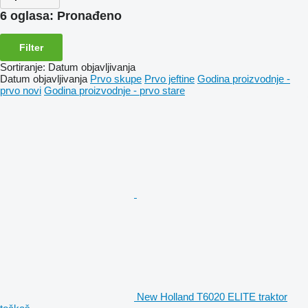
6 oglasa:
Pronađeno
Filter
Sortiranje
:
Datum objavljivanja
Datum objavljivanja
Prvo skupe
Prvo jeftine
Godina proizvodnje -
prvo novi
Godina proizvodnje - prvo stare
New Holland T6020 ELITE traktor