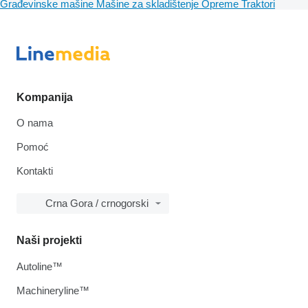
Građevinske mašine
Mašine za skladištenje
Opreme
Traktori
Kompanija
O nama
Pomoć
Kontakti
Crna Gora / crnogorski
Naši projekti
Autoline™
Machineryline™