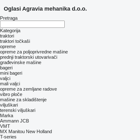
Oglasi Agravia mehanika d.o.o.
Pretraga
Kategorija
traktori
traktori točkaši
opreme
opreme za poljoprivredne mašine
prednji traktorski utovarivači
građevinske mašine
bageri
mini bageri
valjci
mali valjci
opreme za zemljane radove
vibro ploče
mašine za skladištenje
viljuškari
terenski viljuškari
Marka
Ammann
JCB
VMT
MX
Manitou
New Holland
T-series