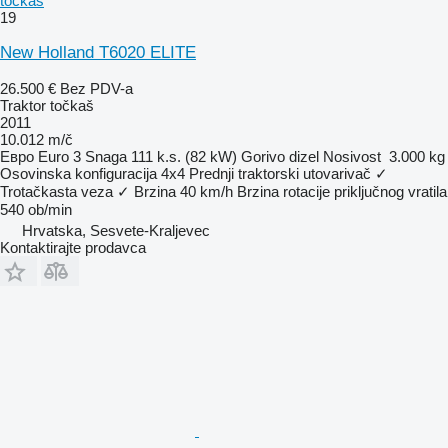
točkaš
19
New Holland T6020 ELITE
26.500 €
Bez PDV-a
Traktor točkaš
2011
10.012 m/č
Евро
Euro 3
Snaga
111 k.s. (82 kW)
Gorivo
dizel
Nosivost
3.000 kg
Osovinska konfiguracija
4x4
Prednji traktorski utovarivač
✓
Trotačkasta veza
✓
Brzina
40 km/h
Brzina rotacije priključnog vratila
540 ob/min
Hrvatska, Sesvete-Kraljevec
Kontaktirajte prodavca