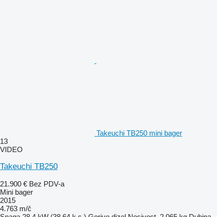
Takeuchi TB250 mini bager
13
VIDEO
Takeuchi TB250
21.900 €
Bez PDV-a
Mini bager
2015
4.763 m/č
Snaga
28.4 kW (38.64 k.s.)
Gorivo
dizel
Nosivost
2.065 kg
Dubina