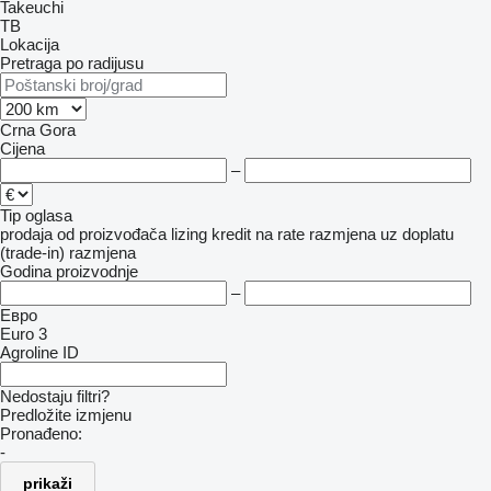
Takeuchi
TB
Lokacija
Pretraga po radijusu
Crna Gora
Cijena
–
Tip oglasa
prodaja
od proizvođača
lizing
kredit
na rate
razmjena uz doplatu
(trade-in)
razmjena
Godina proizvodnje
–
Евро
Euro 3
Agroline ID
Nedostaju filtri?
Predložite izmjenu
Pronađeno:
-
prikaži