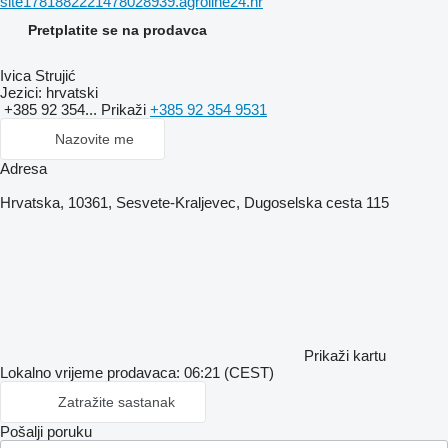
site1781882221478028939.agroline24.hr
Pretplatite se na prodavca
Ivica Strujić
Jezici:
hrvatski
+385 92 354...
Prikaži
+385 92 354 9531
Nazovite me
Adresa
Hrvatska, 10361, Sesvete-Kraljevec, Dugoselska cesta 115
Prikaži kartu
Lokalno vrijeme prodavaca: 06:21 (CEST)
Zatražite sastanak
Pošalji poruku