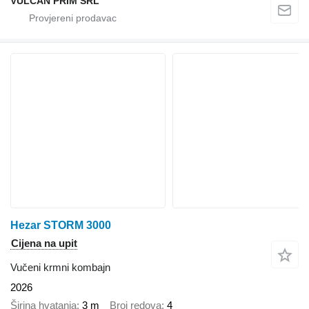
VULCAN PRIM SRL
Hezar STORM 3000
Cijena na upit
Vučeni krmni kombajn
2026
Širina hvatanja
3 m
Broj redova
4