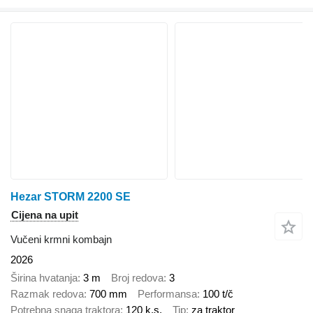
Hezar STORM 2200 SE
Cijena na upit
Vučeni krmni kombajn
2026
Širina hvatanja
3 m
Broj redova
3
Razmak redova
700 mm
Performansa
100 t/č
Potrebna snaga traktora
120 k.s.
Tip
za traktor