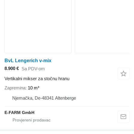
BvL Lengerich v-mix
8.900 €
Sa PDV-om
Vertikalni mikser za stočnu hranu
Zapremina
10 m³
Njemačka, De-48341 Altenberge
E-FARM GmbH