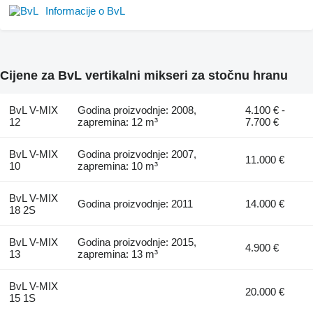
Informacije o BvL
Cijene za BvL vertikalni mikseri za stočnu hranu
BvL V-MIX
Godina proizvodnje: 2008,
4.100 € -
12
zapremina: 12 m³
7.700 €
BvL V-MIX
Godina proizvodnje: 2007,
11.000 €
10
zapremina: 10 m³
BvL V-MIX
Godina proizvodnje: 2011
14.000 €
18 2S
BvL V-MIX
Godina proizvodnje: 2015,
4.900 €
13
zapremina: 13 m³
BvL V-MIX
20.000 €
15 1S