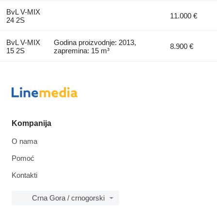
BvL V-MIX
11.000 €
24 2S
BvL V-MIX
Godina proizvodnje: 2013,
8.900 €
15 2S
zapremina: 15 m³
Kompanija
O nama
Pomoć
Kontakti
Crna Gora / crnogorski