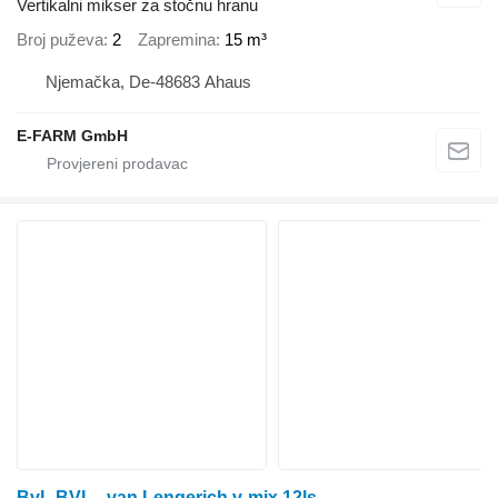
Vertikalni mikser za stočnu hranu
Broj puževa
2
Zapremina
15 m³
Njemačka, De-48683 Ahaus
E-FARM GmbH
BvL BVL - van Lengerich v-mix 12ls