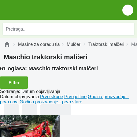
Mašine za obradu tla
Mulčeri
Traktorski malčeri
Ma
Maschio traktorski malčeri
61 oglasa:
Maschio traktorski malčeri
Filter
Sortiranje
:
Datum objavljivanja
Datum objavljivanja
Prvo skupe
Prvo jeftine
Godina proizvodnje -
prvo novi
Godina proizvodnje - prvo stare