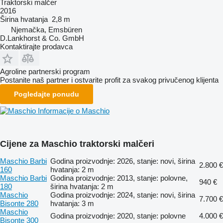
Traktorski malčer
2016
Širina hvatanja
2,8 m
Njemačka, Emsbüren
D.Lankhorst & Co. GmbH
Kontaktirajte prodavca
Agroline partnerski program
Postanite naš partner i ostvarite profit za svakog privučenog klijenta
Pogledajte ponudu
Informacije o Maschio
Cijene za Maschio traktorski malčeri
Maschio Barbi
Godina proizvodnje: 2026, stanje: novi, širina
2.800 €
160
hvatanja: 2 m
Maschio Barbi
Godina proizvodnje: 2013, stanje: polovne,
940 €
180
širina hvatanja: 2 m
Maschio
Godina proizvodnje: 2024, stanje: novi, širina
7.700 €
Bisonte 280
hvatanja: 3 m
Maschio
Godina proizvodnje: 2020, stanje: polovne
4.000 €
Bisonte 300