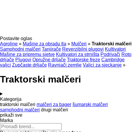
Postavite oglas
Agroline
»
Mašine za obradu tla
»
Mulčeri
»
Traktorski malčeri
Samohodni malčeri
Tanjirače
Reverzibilni plugovi
Kultivatori
Mašine za pripremu sjetve
Kultivatori za strništa
Podrivači
Roto
drljače
Plugovi
Opružne drljače
Traktorske freze
Cambridge
valjci
Zupčaste drljače
Ravnjači zemlje
Valjci za sjeckanje
»
Traktorski malčeri
Kategorija
traktorski malčeri
malčeri za bager
šumarski malčeri
samohodni malčeri
drugi malčeri
prikaži sve
Marka