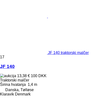
JF 140 traktorski malčer
17
JF 140
13,38 €
100 DKK
Traktorski malčer
Širina hvatanja
1,4 m
Danska, Tølløse
Klaravik Denmark