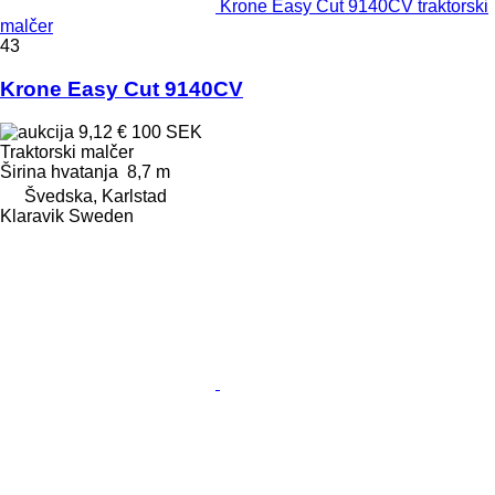
Krone Easy Cut 9140CV traktorski
malčer
43
Krone Easy Cut 9140CV
9,12 €
100 SEK
Traktorski malčer
Širina hvatanja
8,7 m
Švedska, Karlstad
Klaravik Sweden