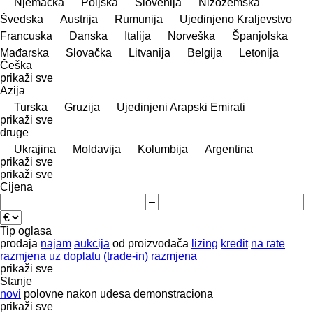
Njemačka
Poljska
Slovenija
Nizozemska
Švedska
Austrija
Rumunija
Ujedinjeno Kraljevstvo
Francuska
Danska
Italija
Norveška
Španjolska
Mađarska
Slovačka
Litvanija
Belgija
Letonija
Češka
prikaži sve
Azija
Turska
Gruzija
Ujedinjeni Arapski Emirati
prikaži sve
druge
Ukrajina
Moldavija
Kolumbija
Argentina
prikaži sve
prikaži sve
Cijena
–
Tip oglasa
prodaja
najam
aukcija
od proizvođača
lizing
kredit
na rate
razmjena uz doplatu (trade-in)
razmjena
prikaži sve
Stanje
novi
polovne
nakon udesa
demonstraciona
prikaži sve