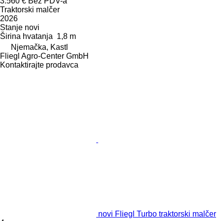
3.560 €
Bez PDV-a
Traktorski malčer
2026
Stanje
novi
Širina hvatanja
1,8 m
Njemačka, Kastl
Fliegl Agro-Center GmbH
Kontaktirajte prodavca
novi Fliegl Turbo traktorski malčer