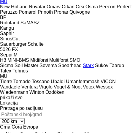
MU
New Holland
Novatar
Omarv
Orkan
Orsi
Osma
Peecon
Perfect
Peruzzo
Pomarol
Prinoth
Pronar
Quivogne
BP
Rotoland
SaMASZ
Kangu
Saphir
SinusCut
Sauerburger
Schulte
5026
FX
Seppi M
H3
MINI-BMS
Midiforst
Multiforst
SMO
Sicma
Soil Master
Sovema
Spearhead
Stark
Sukov
Taarup
Talex
Tehnos
MU
Tierre
Tornado
Toscano
Ubaldi
Umanfermmash
VICON
Vandaele
Ventura
Vigolo
Vogel & Noot
Votex
Wessex
Wiedenmann
Winton
Özdöken
prikaži sve
Lokacija
Pretraga po radijusu
Crna Gora
Evropa