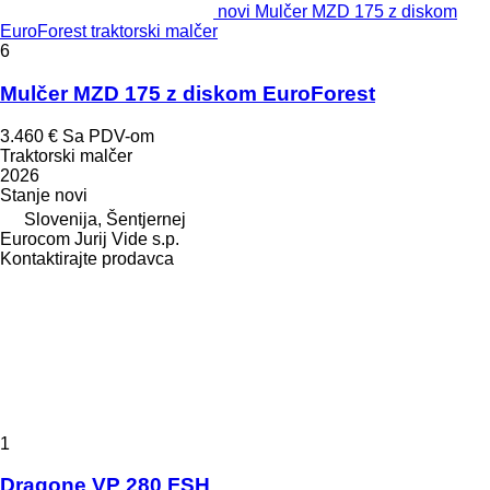
novi Mulčer MZD 175 z diskom
EuroForest traktorski malčer
6
Mulčer MZD 175 z diskom EuroForest
3.460 €
Sa PDV-om
Traktorski malčer
2026
Stanje
novi
Slovenija, Šentjernej
Eurocom Jurij Vide s.p.
Kontaktirajte prodavca
1
Dragone VP 280 FSH