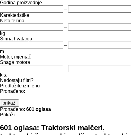
Godina proizvodnje
–
Karakteristike
Neto težina
–
kg
Širina hvatanja
–
m
Motor, mjenjač
Snaga motora
–
k.s.
Nedostaju filtri?
Predložite izmjenu
Pronađeno:
-
prikaži
Pronađeno:
601 oglasa
Prikaži
601 oglasa:
Traktorski malčeri,