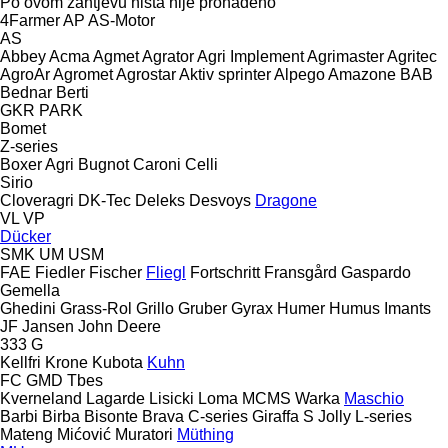
Po ovom zahtjevu ništa nije pronađeno
4Farmer
AP
AS-Motor
AS
Abbey
Acma
Agmet
Agrator
Agri Implement
Agrimaster
Agritec
AgroAr
Agromet
Agrostar
Aktiv sprinter
Alpego
Amazone
BAB
Bednar
Berti
GKR
PARK
Bomet
Z-series
Boxer Agri
Bugnot
Caroni
Celli
Sirio
Cloveragri
DK-Tec
Deleks
Desvoys
Dragone
VL
VP
Dücker
SMK
UM
USM
FAE
Fiedler
Fischer
Fliegl
Fortschritt
Fransgård
Gaspardo
Gemella
Ghedini
Grass-Rol
Grillo
Gruber
Gyrax
Humer
Humus
Imants
JF
Jansen
John Deere
333 G
Kellfri
Krone
Kubota
Kuhn
FC
GMD
Tbes
Kverneland
Lagarde
Lisicki
Loma
MCMS Warka
Maschio
Barbi
Birba
Bisonte
Brava
C-series
Giraffa S
Jolly
L-series
Mateng
Mićović
Muratori
Müthing