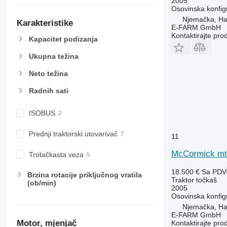
2005
5720
6475
Osovinska konfig
5820
6480
Njemačka, H
Karakteristike
E-FARM GmbH
6090
6485
Kontaktirajte pro
Kapacitet podizanja
6100
6490
6105
6495
Ukupna težina
6110 B
6499
Neto težina
6110 M
6713
6110 R
6715
Radnih sati
6115
6716
ISOBUS
6120
7475
6125 M
7480
Prednji traktorski utovarivač
11
6125 R
7616
6130
7618
McCormick mt
Trotačkasta veza
6135
7619
18.500 €
Sa PDV
Brzina rotacije priključnog vratila
6140
7620
Traktor točkaš
(ob/min)
6145
7624
2005
Osovinska konfig
6150 M
7716
Njemačka, H
6150 R
7718
E-FARM GmbH
Motor, mjenjač
Kontaktirajte pro
6155
7719