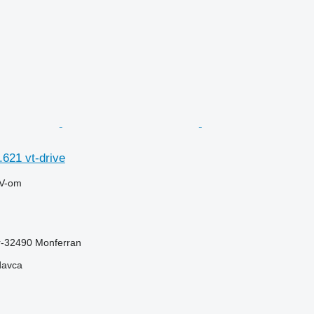
621 vt-drive
V-om
r-32490 Monferran
davca