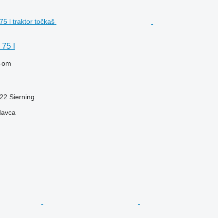
75 l
-om
522 Sierning
davca