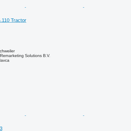
110 Tractor
chweiler
emarketing Solutions B.V.
davca
3