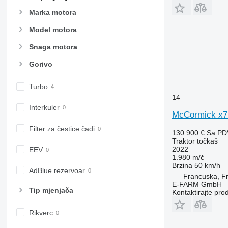
6170
7720
Marka motora
6175
7722
Model motora
6190
7724
6195 M
7726
Snaga motora
6195 R
8220
Gorivo
6200
8240
6210
8250
Turbo
6215
8650
14
6220
8660
Interkuler
McCormick x7.
6230
8670
Filter za čestice čađi
6250
8690
130.900 €
Sa PD
Traktor točkaš
6300
8727
2022
EEV
6310
8732
1.980 m/č
Brzina
50 km/h
6320
8737
AdBlue rezervoar
Francuska, F
6330
8740
E-FARM GmbH
Tip mјenjača
6410
Kontaktirajte pro
6430 Premium
Rikverc
6510