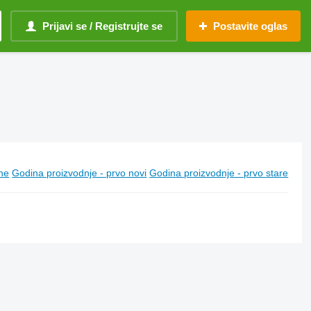
Prijavi se / Registrujte se
Postavite oglas
ine
Godina proizvodnje - prvo novi
Godina proizvodnje - prvo stare