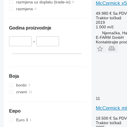
Vestrum
4066
5435
razmjena uz doplatu (trade-in)
McCormick x5
4430
5445
razmjena
49.980 €
Sa PDV
4520
5455
Traktor točkaš
4650
5460
2019
1.000 m/č
5050 E
5465
Godina proizvodnje
Njemačka, H
5055 E
5610
E-FARM GmbH
5058 E
5611
–
Kontaktirajte pro
5067 E
5710
5070 M
5711
5075
5713
5080
6140
5085 M
6180
Boja
5090
6190
bordo
5100
6260
crveni
5105 GN
6270
11
5115
6290
McCormick mt
5210
6455
Евро
5615
6460
18.500 €
Sa PDV
Euro 3
Traktor točkaš
5620
6465