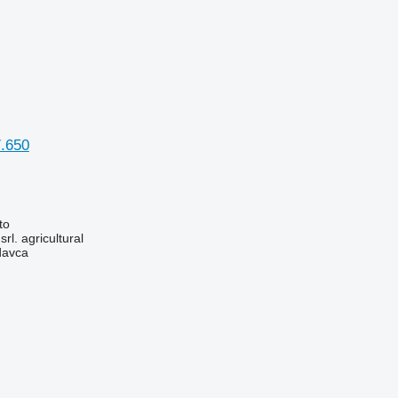
.650
to
srl. agricultural
davca