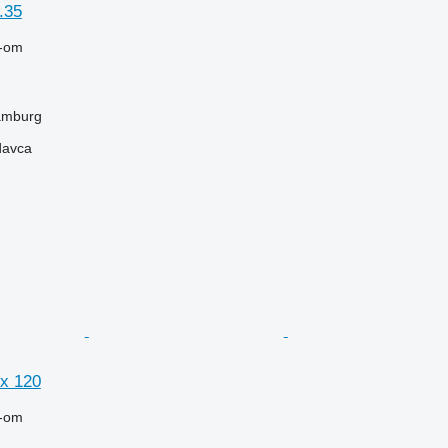
.35
-om
amburg
davca
x 120
-om