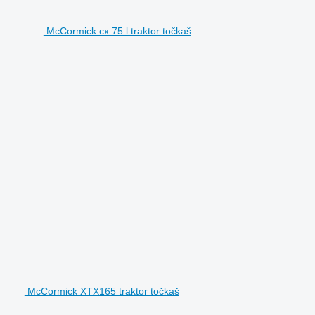
McCormick cx 75 l traktor točkaš
McCormick XTX165 traktor točkaš