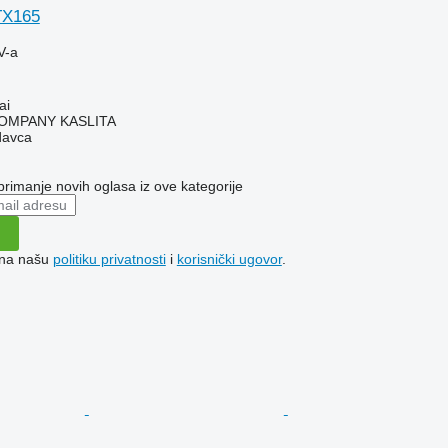
TX165
V-a
ai
OMPANY KASLITA
davca
 primanje novih oglasa iz ove kategorije
e na našu
politiku privatnosti
i
korisnički ugovor
.