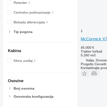
6520
Retarder
6530
6600
Centralno podmazivanje
6610
Blokada diferencijala
6620
6630
1
Tip pogona
6800
McCormick X7
6810
6820
45.000 €
Kabina
Traktor točkaš
6830
5.260 m/č
6900
Italija, Grosse
Klima uređaj
6910
Progetto Cervetti 
Kontaktirajte pro
6920
6930
Osovine
7200
7215 R
Broj osovina
7230 R
Osovinska konfiguracija
7250
7260 R