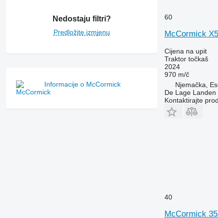
7270 R
7280 R
60
Nedostaju filtri?
7290 R
Predložite izmjenu
McCormick X5.
7310 R
Cijena na upit
7430
Traktor točkaš
7600
2024
970 m/č
7700
Informacije o McCormick
Njemačka, Es
7710
De Lage Landen R
7720
Kontaktirajte pro
7730
7800
7810
7820
7830
7920
7930
8100
40
8200
McCormick 35
8220