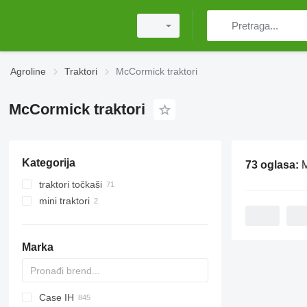
Agroline
Traktori
McCormick traktori
McCormick traktori
Kategorija
73 oglasa:
M
traktori točkaši
mini traktori
Marka
Case IH
Challenger
TTR
584
2505
CK