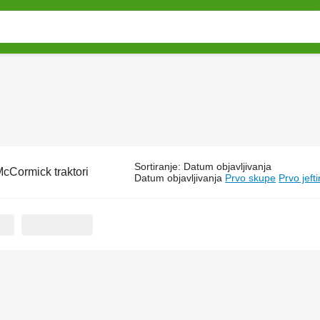
Sortiranje
:
Datum objavljivanja
cCormick traktori
Datum objavljivanja
Prvo skupe
Prvo jeft