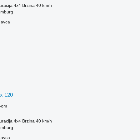
uracija
4x4
Brzina
40 km/h
amburg
davca
x 120
-om
uracija
4x4
Brzina
40 km/h
amburg
davca