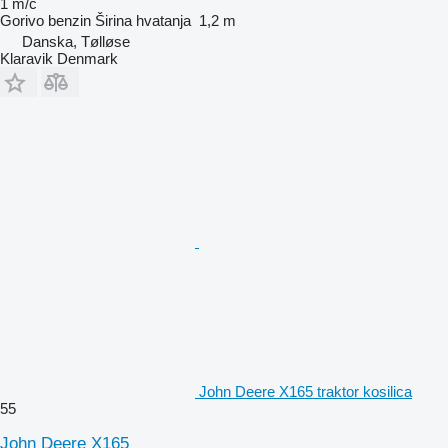
1 m/č
Gorivo
benzin
Širina hvatanja
1,2 m
Danska, Tølløse
Klaravik Denmark
John Deere X165 traktor kosilica
55
John Deere X165