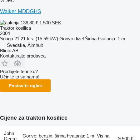
VIDEO
Walker MDDGHS
136,80 €
1.500 SEK
Traktor kosilica
2004
Snaga
21.21 k.s. (15.59 kW)
Gorivo
dizel
Širina hvatanja
1 m
Švedska, Älmhult
Blinto AB
Kontaktirajte prodavca
Prodajete tehniku?
Učinite to sa nama!
Postavite oglas
Cijene za traktori kosilice
John
Gorivo: benzin, širina hvatanja: 1 m, Visina
Deere
9.500 €