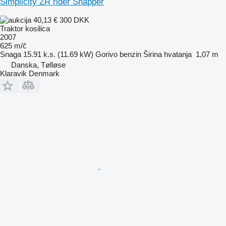
Simplicity ZR rider Snapper
40,13 €
300 DKK
Traktor kosilica
2007
625 m/č
Snaga
15.91 k.s. (11.69 kW)
Gorivo
benzin
Širina hvatanja
1,07 m
Danska, Tølløse
Klaravik Denmark