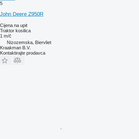
5
John Deere Z950R
Cijena na upit
Traktor kosilica
1 m/č
Nizozemska, Biervliet
Kraakman B.V.
Kontaktirajte prodavca