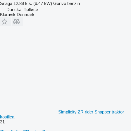
Snaga
12.89 k.s. (9.47 kW)
Gorivo
benzin
Danska, Tølløse
Klaravik Denmark
Simplicity ZR rider Snapper traktor
kosilica
31