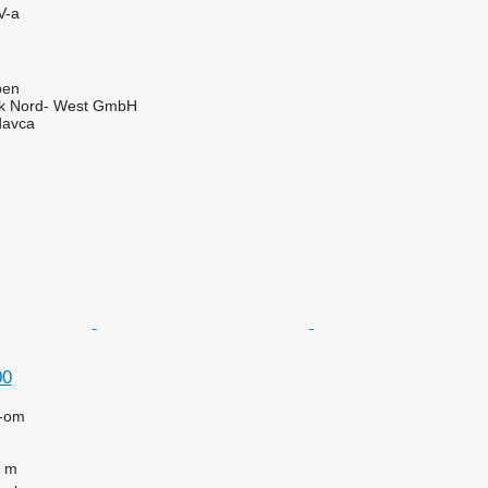
V-a
pen
nik Nord- West GmbH
davca
00
-om
 m