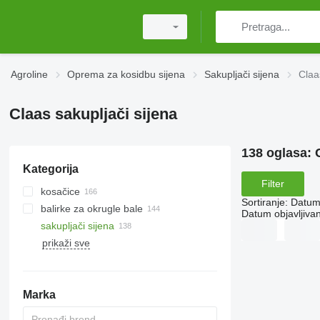
Agroline
Oprema za kosidbu sijena
Sakupljači sijena
Claa
Claas sakupljači sijena
138 oglasa:
Kategorija
Filter
kosačice
Sortiranje
:
Datum 
balirke za okrugle bale
rotacione kosilice
Datum objavljivan
sakupljači sijena
roto-kosačice s gnječilom
prikaži sve
samohodne kosilice
Marka