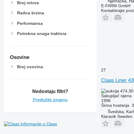
Njemačka, H
Broj rotora
E-FARM GmbH
Kontaktirajte pro
Radna brzina
Performansa
Potrebna snaga traktora
Osovine
Broj osovina
27
Claas Liner 4
474,30
Nedostaju filtri?
Sakupljač sijena
Predložite izmjenu
1996
Širina hvatanja
3
Švedska, Karl
Klaravik Sweden
Informacije o Claas