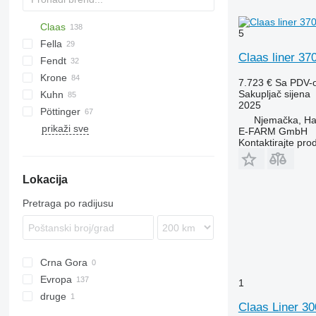
Claas
5
Fella
Liner
SwatMaster
Chopstar
Claas liner 37
Fendt
Volto
Juras
Liner 420
Krone
TH
Twister
SB
Liner 430
Volto 900
7.723 €
Sa PDV-
Sakupljač sijena
Kuhn
TS
KW
Liner 450
Volto 1100
2025
Pöttinger
Swadro
GA
Taarup
Hibiscus
TD
ZKP
Liner 470
Njemačka, H
prikaži sve
Vendro
GF
Eurotop
Star
M-series
Andex
Liner 650
E-FARM GmbH
Kontaktirajte pro
Top
R-series
Liner 1550
S-series
Liner 1650
Lokacija
Liner 1700
Liner 1750
Pretraga po radijusu
Liner 1900
Liner 2600
Liner 2700
Crna Gora
Liner 2800
Evropa
Liner 2900
1
druge
Njemačka
Liner 3000
Claas Liner 3
Austrija
Ukrajina
Liner 3500