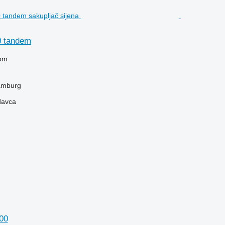
0 tandem
om
amburg
davca
000