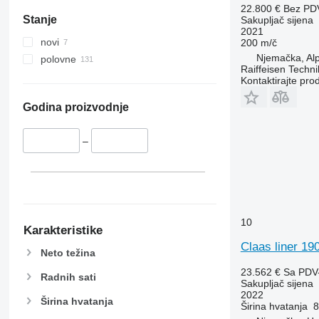
22.800 €
Bez PD
Stanje
Sakupljač sijena
2021
novi
200 m/č
Njemačka, Al
polovne
Raiffeisen Tech
Kontaktirajte pro
Godina proizvodnje
–
10
Karakteristike
Claas liner 19
Neto težina
23.562 €
Sa PDV
Radnih sati
Sakupljač sijena
2022
Širina hvatanja
Širina hvatanja
8