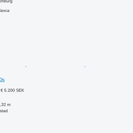
amburg
davca
30s
 €
5.200 SEK
,32 m
stad