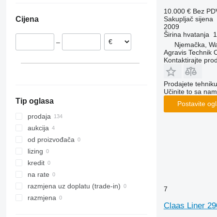
Nizozemska
Liner 3600
10.000 €
Bez PD
Sakupljač sijena
Cijena
Francuska
Liner 4000
2009
Danska
Liner 4700
Širina hvatanja
1
–
Njemačka, W
Švedska
Liner 4800
Agravis Technik
Norveška
Kontaktirajte pro
Letonija
prikaži sve
Prodajete tehnik
Učinite to sa nam
Tip oglasa
Postavite og
prodaja
aukcija
od proizvođača
lizing
kredit
na rate
razmjena uz doplatu (trade-in)
7
razmjena
Claas Liner 2