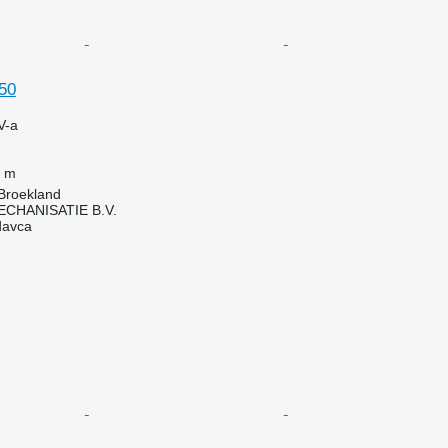
750
V-a
 m
Broekland
HANISATIE B.V.
davca