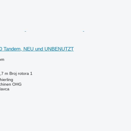
370 Tandem, NEU und UNBENUTZT
om
,7 m
Broj rotora
1
ierling
chinen OHG
davca