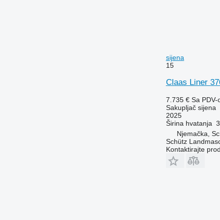
sijena
15
Claas Liner 
7.735 €
Sa PDV-
Sakupljač sijena
2025
Širina hvatanja
3
Njemačka, Sch
Schütz Landmas
Kontaktirajte pro