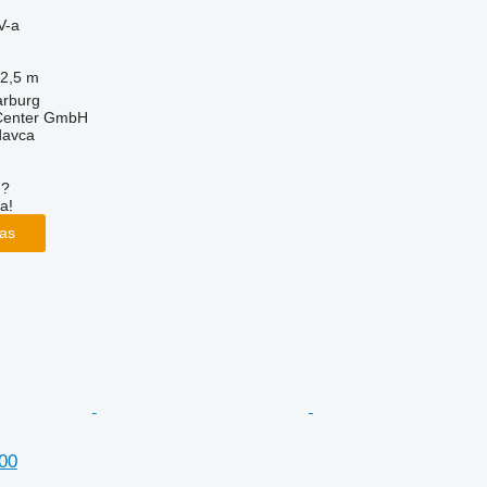
V-a
2,5 m
arburg
 Center GmbH
davca
u?
a!
las
900