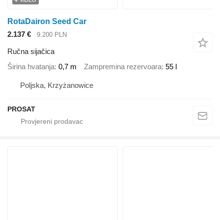
VIDEO
RotaDairon Seed Car
2.137 €
9.200 PLN
Ručna sijačica
Širina hvatanja
0,7 m
Zampremina rezervoara
55 l
Poljska, Krzyżanowice
PROSAT