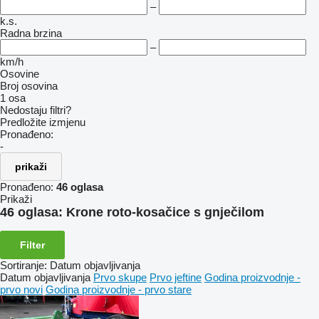
–
k.s.
Radna brzina
–
km/h
Osovine
Broj osovina
1 osa
Nedostaju filtri?
Predložite izmjenu
Pronađeno:
-
prikaži
Pronađeno:
46 oglasa
Prikaži
46 oglasa:
Krone roto-kosačice s gnječilom
Filter
Sortiranje
:
Datum objavljivanja
Datum objavljivanja
Prvo skupe
Prvo jeftine
Godina proizvodnje -
prvo novi
Godina proizvodnje - prvo stare