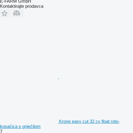
E-FARM GmbH
Kontaktirajte prodavca
Krone easy cut 32 cv float roto-
kosačica s gnječilom
7