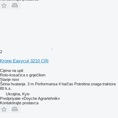
2
Krone Easycut 3210 CRi
Cijena na upit
Roto-kosačica s gnječilom
Stanje
novi
Širina hvatanja
3 m
Performansa
4 ha/čas
Potrebna snaga traktora
80 k.s.
Ukrajina, Kyiv
Predpriyatie «Doyche Agrartehnik»
Kontaktirajte prodavca