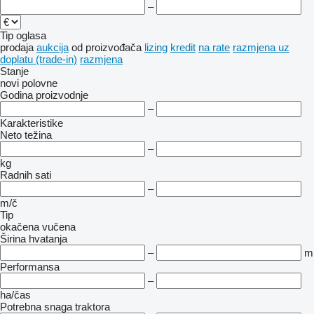
–
Tip oglasa
prodaja
aukcija
od proizvođača
lizing
kredit
na rate
razmjena uz
doplatu (trade-in)
razmjena
Stanje
novi
polovne
Godina proizvodnje
–
Karakteristike
Neto težina
–
kg
Radnih sati
–
m/č
Tip
okačena
vučena
Širina hvatanja
–
m
Performansa
–
ha/čas
Potrebna snaga traktora