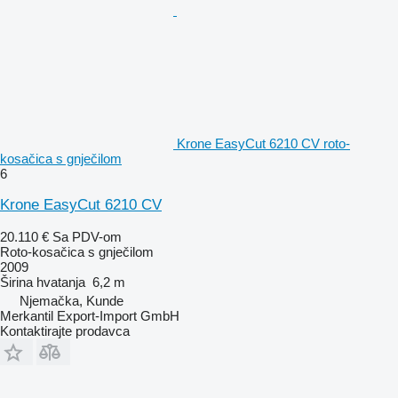
Krone EasyCut 6210 CV roto-
kosačica s gnječilom
6
Krone EasyCut 6210 CV
20.110 €
Sa PDV-om
Roto-kosačica s gnječilom
2009
Širina hvatanja
6,2 m
Njemačka, Kunde
Merkantil Export-Import GmbH
Kontaktirajte prodavca