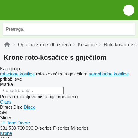
Oprema za kosidbu sijena
Kosačice
Roto-kosačice s 
Krone roto-kosačice s gnječilom
Kategorija
rotacione kosilice
roto-kosačice s gnječilom
samohodne kosilice
prikaži sve
Marka
Po ovom zahtjevu ništa nije pronađeno
Claas
Direct Disc
Disco
SM
Slicer
JF
John Deere
331
530
730
990
D-series
F-series
M-series
Krone