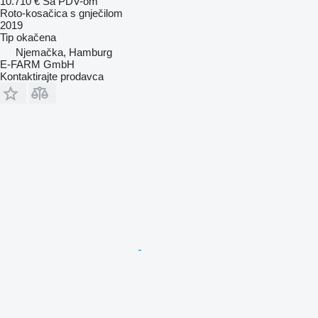
10.710 €
Sa PDV-om
Roto-kosačica s gnječilom
2019
Tip
okačena
Njemačka, Hamburg
E-FARM GmbH
Kontaktirajte prodavca