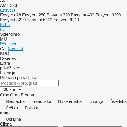
AMT
AMT 323
Easycut
Easycut 28
Easycut 280
Easycut 320
Easycut 400
Easycut 3200
Easycut 3210
Easycut 6210
Easycut 9140
Kuhn
FC
Splendimo
MU
Pöttinger
Cat
Novacat
KDD
R-series
Extra
prikaži sve
Lokacija
Pretraga po radijusu
Crna Gora
Evropa
Njemačka
Francuska
Nizozemska
Litvanija
Švedska
Češka
Poljska
druge
Ukrajina
Cijena