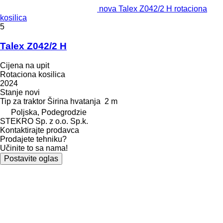
nova Talex Z042/2 H rotaciona
kosilica
5
Talex Z042/2 H
Cijena na upit
Rotaciona kosilica
2024
Stanje
novi
Tip
za traktor
Širina hvatanja
2 m
Poljska, Podegrodzie
STEKRO Sp. z o.o. Sp.k.
Kontaktirajte prodavca
Prodajete tehniku?
Učinite to sa nama!
Postavite oglas