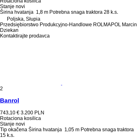
Rotaciona kosilica
Stanje
novi
Širina hvatanja
1,8 m
Potrebna snaga traktora
28 k.s.
Poljska, Słupia
Przedsiębiorstwo Produkcyjno-Handlowe ROLMAPOL Marcin
Dziekan
Kontaktirajte prodavca
2
Banrol
743,10 €
3.200 PLN
Rotaciona kosilica
Stanje
novi
Tip
okačena
Širina hvatanja
1,05 m
Potrebna snaga traktora
15 k.s.