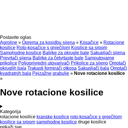
Postavite oglas
Agroline
»
Oprema za kosidbu sijena
»
Kosačice
»
Rotacione
kosilice
Roto-kosačice s gnječilom
Kosilice sa srpom
Samohodne kosilice
Balirke za okrugle bale
Sakupljači sijena
Prevrtači sijena
Balirke za četvrtaste bale
Samoutovarne
prikolice
Poljoprivredni utovarivači
Prikolice za sijeno
Omotači
okruglih bala
Trakasti formirači otkosa
Sakupljači bala
Omotači
kvadratnih bala
Pejzažne grabulje
»
Nove rotacione kosilice
»
Nove rotacione kosilice
Kategorija
rotacione kosilice
kranske kosilice
roto-kosačice s gnječilom
kosilice sa srpom
samohodne kosilice
druge kosilice
prikaži sve