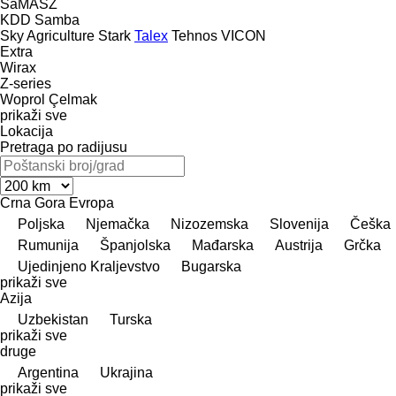
SaMASZ
KDD
Samba
Sky Agriculture
Stark
Talex
Tehnos
VICON
Extra
Wirax
Z-series
Woprol
Çelmak
prikaži sve
Lokacija
Pretraga po radijusu
Crna Gora
Evropa
Poljska
Njemačka
Nizozemska
Slovenija
Češka
Rumunija
Španjolska
Mađarska
Austrija
Grčka
Ujedinjeno Kraljevstvo
Bugarska
prikaži sve
Azija
Uzbekistan
Turska
prikaži sve
druge
Argentina
Ukrajina
prikaži sve