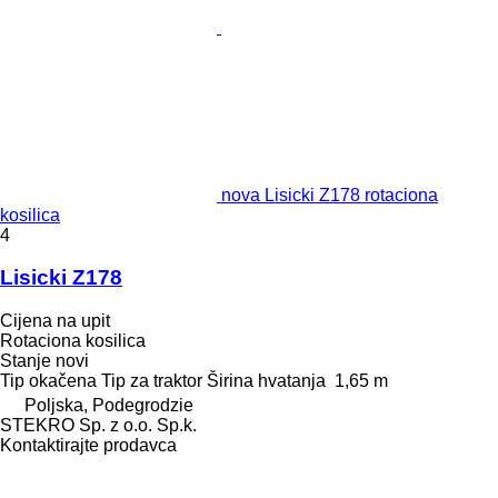
nova Lisicki Z178 rotaciona
kosilica
4
Lisicki Z178
Cijena na upit
Rotaciona kosilica
Stanje
novi
Tip
okačena
Tip
za traktor
Širina hvatanja
1,65 m
Poljska, Podegrodzie
STEKRO Sp. z o.o. Sp.k.
Kontaktirajte prodavca