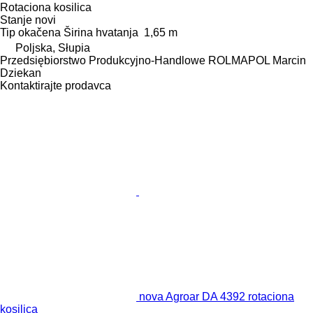
Rotaciona kosilica
Stanje
novi
Tip
okačena
Širina hvatanja
1,65 m
Poljska, Słupia
Przedsiębiorstwo Produkcyjno-Handlowe ROLMAPOL Marcin
Dziekan
Kontaktirajte prodavca
nova Agroar DA 4392 rotaciona
kosilica