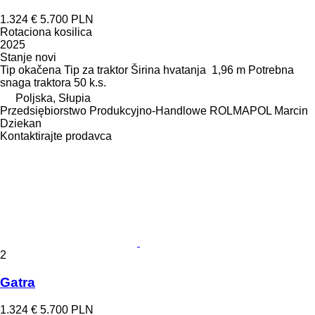
1.324 €
5.700 PLN
Rotaciona kosilica
2025
Stanje
novi
Tip
okačena
Tip
za traktor
Širina hvatanja
1,96 m
Potrebna
snaga traktora
50 k.s.
Poljska, Słupia
Przedsiębiorstwo Produkcyjno-Handlowe ROLMAPOL Marcin
Dziekan
Kontaktirajte prodavca
2
Gatra
1.324 €
5.700 PLN