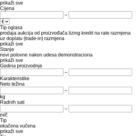
prikaži sve
Cijena
–
Tip oglasa
prodaja
aukcija
od proizvođača
lizing
kredit
na rate
razmjena
uz doplatu (trade-in)
razmjena
prikaži sve
Stanje
novi
polovne
nakon udesa
demonstraciona
prikaži sve
Godina proizvodnje
–
Karakteristike
Neto težina
–
kg
Radnih sati
–
m/č
Tip
okačena
vučena
prikaži sve