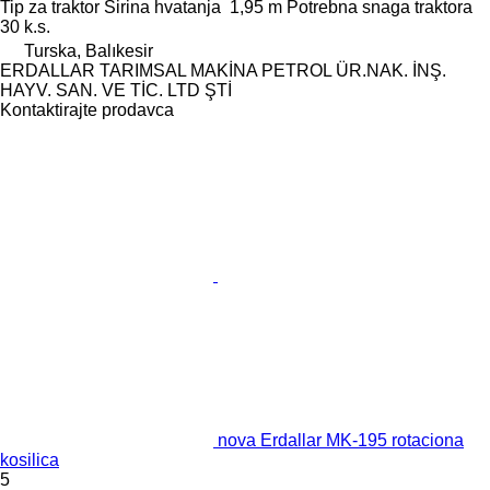
Tip
za traktor
Širina hvatanja
1,95 m
Potrebna snaga traktora
30 k.s.
Turska, Balıkesir
ERDALLAR TARIMSAL MAKİNA PETROL ÜR.NAK. İNŞ.
HAYV. SAN. VE TİC. LTD ŞTİ
Kontaktirajte prodavca
nova Erdallar MK-195 rotaciona
kosilica
5