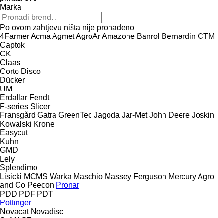
Marka
Po ovom zahtjevu ništa nije pronađeno
4Farmer
Acma
Agmet
AgroAr
Amazone
Banrol
Bernardin
CTM
Captok
CK
Claas
Corto
Disco
Dücker
UM
Erdallar
Fendt
F-series
Slicer
Fransgård
Gatra
GreenTec
Jagoda
Jar-Met
John Deere
Joskin
Kowalski
Krone
Easycut
Kuhn
GMD
Lely
Splendimo
Lisicki
MCMS Warka
Maschio
Massey Ferguson
Mercury Agro
and Co
Peecon
Pronar
PDD
PDF
PDT
Pöttinger
Novacat
Novadisc