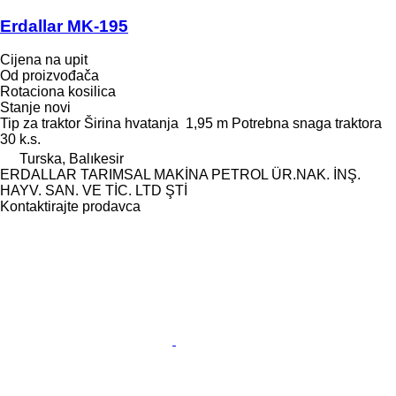
Erdallar MK-195
Cijena na upit
Od proizvođača
Rotaciona kosilica
Stanje
novi
Tip
za traktor
Širina hvatanja
1,95 m
Potrebna snaga traktora
30 k.s.
Turska, Balıkesir
ERDALLAR TARIMSAL MAKİNA PETROL ÜR.NAK. İNŞ.
HAYV. SAN. VE TİC. LTD ŞTİ
Kontaktirajte prodavca