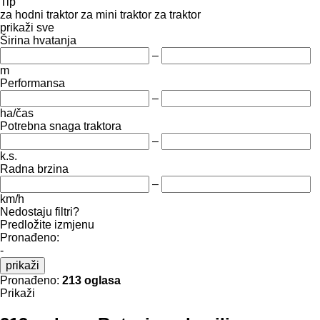
Tip
za hodni traktor
za mini traktor
za traktor
prikaži sve
Širina hvatanja
–
m
Performansa
–
ha/čas
Potrebna snaga traktora
–
k.s.
Radna brzina
–
km/h
Nedostaju filtri?
Predložite izmjenu
Pronađeno:
-
prikaži
Pronađeno:
213 oglasa
Prikaži