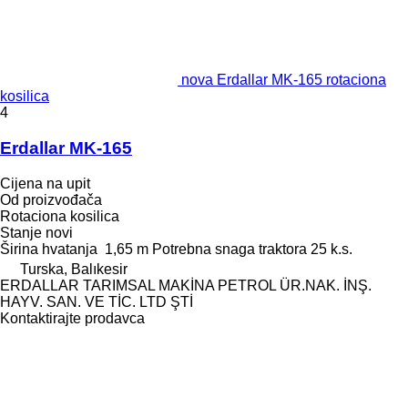
nova Erdallar MK-165 rotaciona
kosilica
4
Erdallar MK-165
Cijena na upit
Od proizvođača
Rotaciona kosilica
Stanje
novi
Širina hvatanja
1,65 m
Potrebna snaga traktora
25 k.s.
Turska, Balıkesir
ERDALLAR TARIMSAL MAKİNA PETROL ÜR.NAK. İNŞ.
HAYV. SAN. VE TİC. LTD ŞTİ
Kontaktirajte prodavca