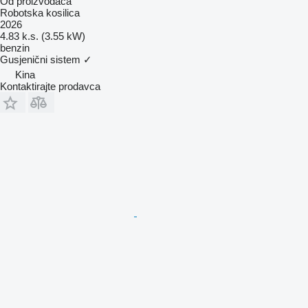
Od proizvođača
Robotska kosilica
2026
4.83 k.s. (3.55 kW)
benzin
Gusjenični sistem
✓
Kina
Kontaktirajte prodavca