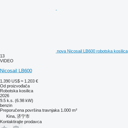
nova Nicosail LB600 robotska kosilica
13
VIDEO
Nicosail LB600
1.390 US$
≈ 1.203 €
Od proizvođača
Robotska kosilica
2026
9.5 k.s. (6.98 kW)
benzin
Preporučena površina travnjaka
1.000 m²
Kina, 济宁市
Kontaktirajte prodavca