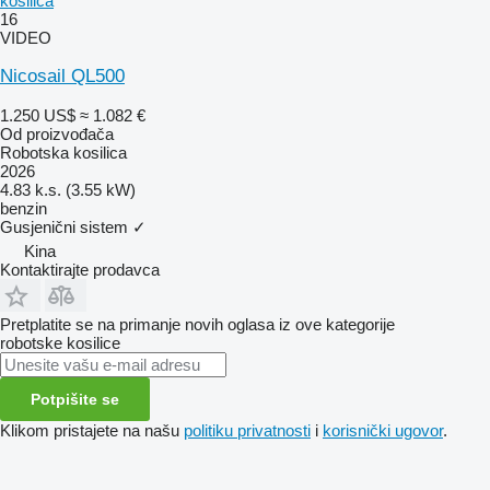
kosilica
16
VIDEO
Nicosail QL500
1.250 US$
≈ 1.082 €
Od proizvođača
Robotska kosilica
2026
4.83 k.s. (3.55 kW)
benzin
Gusjenični sistem
✓
Kina
Kontaktirajte prodavca
Pretplatite se na primanje novih oglasa iz ove kategorije
robotske kosilice
Potpišite se
Klikom pristajete na našu
politiku privatnosti
i
korisnički ugovor
.