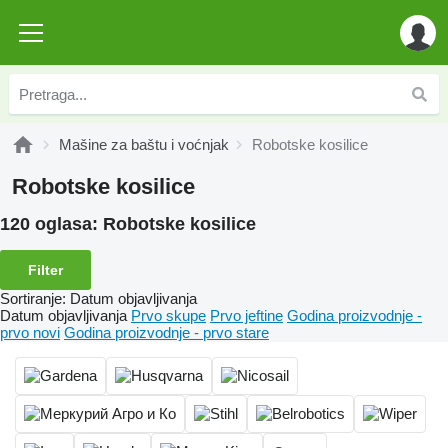
Mašine za baštu i voćnjak
Robotske kosilice
Robotske kosilice
120 oglasa:
Robotske kosilice
Filter
Sortiranje
:
Datum objavljivanja
Datum objavljivanja
Prvo skupe
Prvo jeftine
Godina proizvodnje -
prvo novi
Godina proizvodnje - prvo stare