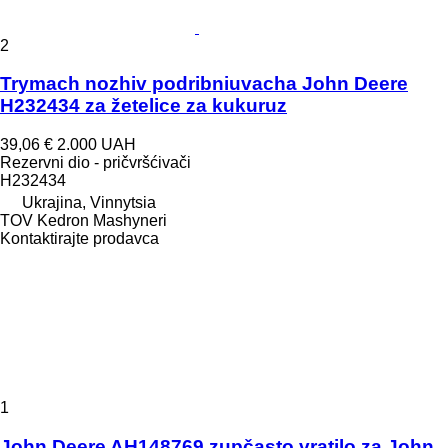
2
Trymach nozhiv podribniuvacha John Deere
H232434 za žetelice za kukuruz
39,06 €
2.000 UAH
Rezervni dio - pričvršćivači
H232434
Ukrajina, Vinnytsia
TOV Kedron Mashyneri
Kontaktirajte prodavca
1
John Deere AH148769 zupčasto vratilo za John