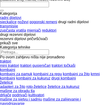
Kategorija
radni dijelovi
sјeckalicе
noževi
pogonski remeni
drugi radni dijelovi
transmisije
zupčasta vratila
mjenjači
reduktori
drugi rezervni dijelovi
rezervni dijelovi
pričvršćivači
prikaži sve
Kategorija tehnike
Po ovom zahtjevu ništa nije pronađeno
traktori
mini traktori
traktori gusjeničari
traktori točkaši
kombajni
kombajni za pamuk
kombajni za repu
kombajni za žito
krmni
kombajni
kombajni za kukuruz
drugi kombajni
žetelice
adapteri za žito
roto-žetelice
žetelice za kukuruz
mašine za obradu tla
drljače
podrivači
kultivatori
mašine za sjetvu i sadnju
mašine za zaliјеvanje i
navodnjavanje