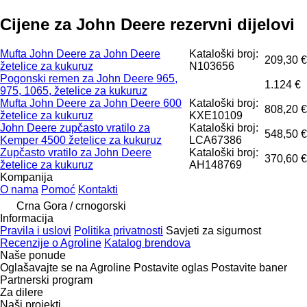
Cijene za John Deere rezervni dijelovi
Mufta John Deere za John Deere
Kataloški broj:
209,30 €
žetelice za kukuruz
N103656
Pogonski remen za John Deere 965,
1.124 €
975, 1065, žetelice za kukuruz
Mufta John Deere za John Deere 600
Kataloški broj:
808,20 €
žetelice za kukuruz
KXE10109
John Deere zupčasto vratilo za
Kataloški broj:
548,50 €
Kemper 4500 žetelice za kukuruz
LCA67386
Zupčasto vratilo za John Deere
Kataloški broj:
370,60 €
žetelice za kukuruz
AH148769
Kompanija
O nama
Pomoć
Kontakti
Crna Gora / crnogorski
Informacija
Pravila i uslovi
Politika privatnosti
Savjeti za sigurnost
Recenzije o Agroline
Katalog brendova
Naše ponude
Oglašavajte se na Agroline
Postavite oglas
Postavite baner
Partnerski program
Za dilere
Naši projekti