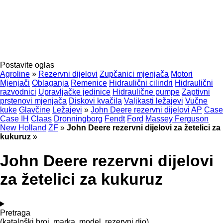
Postavite oglas
Agroline
»
Rezervni dijelovi
Zupčanici mjenjača
Motori
Mjenjači
Oblaganja
Remenice
Hidraulični cilindri
Hidraulični
razvodnici
Upravljačke jedinice
Hidraulične pumpe
Zaptivni
prstenovi mjenjača
Diskovi kvačila
Valjkasti ležajevi
Vučne
kuke
Glavčine
Ležajevi
»
John Deere rezervni dijelovi
AP
Case
Case IH
Claas
Dronningborg
Fendt
Ford
Massey Ferguson
New Holland
ZF
»
John Deere rezervni dijelovi za žetelici za
kukuruz
»
John Deere rezervni dijelovi
za žetelici za kukuruz
Pretraga
(kataloški broj, marka, model, rezervni dio)