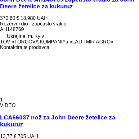
Deere žetelice za kukuruz
370,60 €
18.980 UAH
Rezervni dio - zupčasto vratilo
AH148769
Ukrajina, m. Kyiv
TOV «TORGOVA KOMPANIYa «LAD I MIR AGRO»
Kontaktirajte prodavca
1
VIDEO
LCA66037 nož za John Deere žetelice za
kukuruz
13,77 €
705 UAH