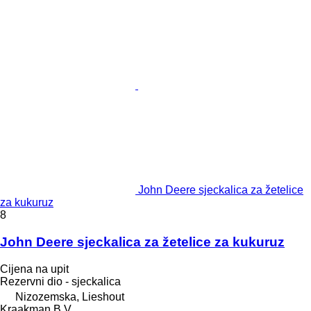
John Deere sјeckalica za žetelice
za kukuruz
8
John Deere sјeckalica za žetelice za kukuruz
Cijena na upit
Rezervni dio - sјeckalica
Nizozemska, Lieshout
Kraakman B.V.