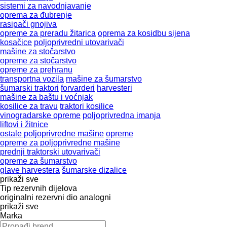
sistemi za navodnjavanje
oprema za đubrenje
rasipači gnojiva
opreme za preradu žitarica
oprema za kosidbu sijena
kosačice
poljoprivredni utovarivači
mašine za stočarstvo
opreme za stočarstvo
opreme za prehranu
transportna vozila
mašine za šumarstvo
šumarski traktori
forvarderi
harvesteri
mašine za baštu i voćnjak
kosilice za travu
traktori kosilice
vinogradarske opreme
poljoprivrednа imanjа
liftovi i žitnice
ostale poljoprivredne mašine
opreme
opreme za poljoprivredne mašine
prednji traktorski utovarivači
opreme za šumarstvo
glave harvestera
šumarske dizalice
prikaži sve
Tip rezervnih dijelova
originalni rezervni dio
analogni
prikaži sve
Marka