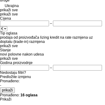
druge
Ukrajina
prikaži sve
prikaži sve
Cijena
–
Tip oglasa
prodaja
od proizvođača
lizing
kredit
na rate
razmjena uz
doplatu (trade-in)
razmjena
prikaži sve
Stanje
novi
polovne
nakon udesa
prikaži sve
Godina proizvodnje
–
Nedostaju filtri?
Predložite izmjenu
Pronađeno:
-
prikaži
Pronađeno:
16 oglasa
Prikaži