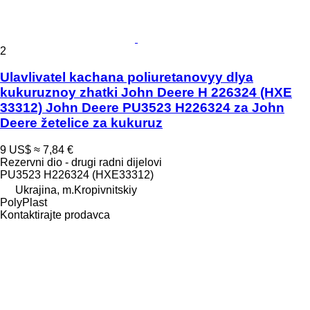
2
Ulavlivatel kachana poliuretanovyy dlya
kukuruznoy zhatki John Deere H 226324 (HXE
33312) John Deere PU3523 H226324 za John
Deere žetelice za kukuruz
9 US$
≈ 7,84 €
Rezervni dio - drugi radni dijelovi
PU3523 H226324 (HXE33312)
Ukrajina, m.Kropivnitskiy
PolyPlast
Kontaktirajte prodavca