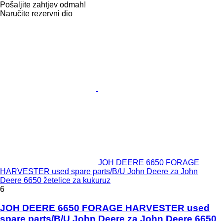
Pošaljite zahtjev odmah!
Naručite rezervni dio
JOH DEERE 6650 FORAGE
HARVESTER used spare parts/B/U John Deere za John
Deere 6650 žetelice za kukuruz
6
JOH DEERE 6650 FORAGE HARVESTER used
spare parts/B/U John Deere za John Deere 6650