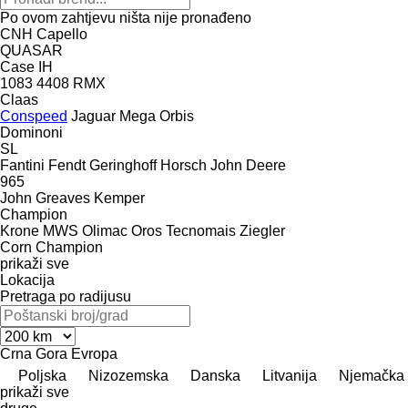
Po ovom zahtjevu ništa nije pronađeno
CNH
Capello
QUASAR
Case IH
1083
4408
RMX
Claas
Conspeed
Jaguar
Mega
Orbis
Dominoni
SL
Fantini
Fendt
Geringhoff
Horsch
John Deere
965
John Greaves
Kemper
Champion
Krone
MWS
Olimac
Oros
Tecnomais
Ziegler
Corn Champion
prikaži sve
Lokacija
Pretraga po radijusu
Crna Gora
Evropa
Poljska
Nizozemska
Danska
Litvanija
Njemačka
prikaži sve