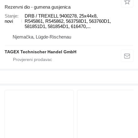
Rezervni dio - gumena gusjenica
Stanje
DRB / TREXELL 9400278, 25x44x8,
novi
R545861, R545862, 563758D1, 563760D1,
581851D1, 581854D1, 616470,...
Njemačka, Lügde-Rischenau
TAGEX Technischer Handel GmbH