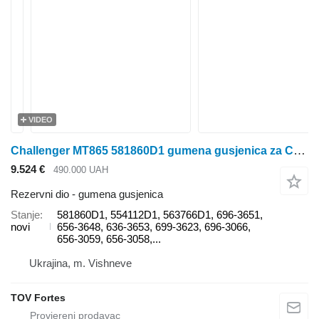
VIDEO
Challenger MT865 581860D1 gumena gusjenica za Caterpillar MT 865 traktora gusjeničara
9.524 €
490.000 UAH
Rezervni dio - gumena gusjenica
Stanje
581860D1, 554112D1, 563766D1, 696-3651,
novi
656-3648, 636-3653, 699-3623, 696-3066,
656-3059, 656-3058,...
Ukrajina, m. Vishneve
TOV Fortes