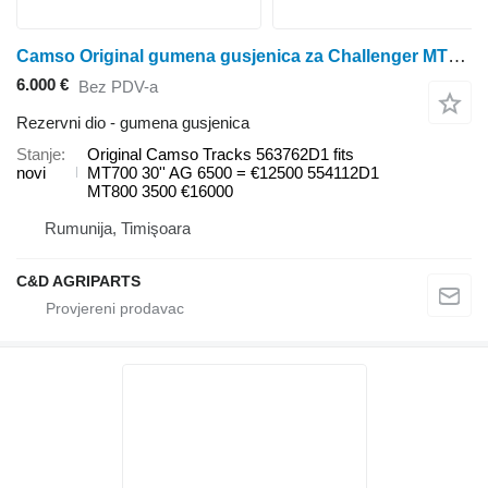
Camso Original gumena gusjenica za Challenger MT700 traktora gusjeničara
6.000 €
Bez PDV-a
Rezervni dio - gumena gusjenica
Stanje
Original Camso Tracks 563762D1 fits
novi
MT700 30'' AG 6500 = €12500 554112D1
MT800 3500 €16000
Rumunija, Timişoara
C&D AGRIPARTS