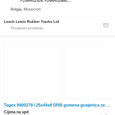
F25AR02928, F24AR02868,...
Belgija, Mouscron
Leach Lewis Rubber Tracks Ltd
Tagex 9400278 / 25x44x8 DRB gumena gusjenica za Challenger MT745B traktora gusjeničara
Cijena na upit