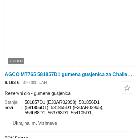
VIDEO
AGCO MT765 581857D1 gumena gusjenica za Challenger MT 765 traktora gusjeničara
8.163 €
420.000 UAH
Rezervni dio - gumena gusjenica
Stanje
581857D1 (E30AR02993), 581856D1
novi
(581856D1), 581855D1 (F30AR02995),
554088D1, 563763D1, 554105D1,...
Ukrajina, m. Vishneve
TOV Fortes