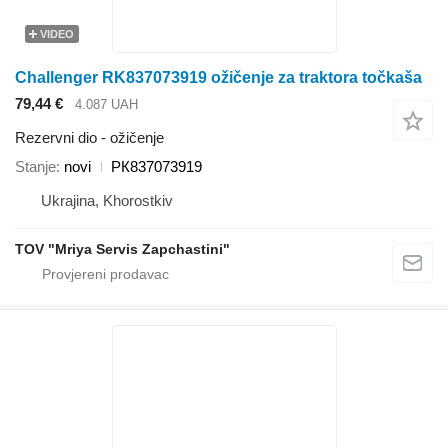
VIDEO
Challenger RK837073919 ožičenje za traktora točkaša
79,44 €
4.087 UAH
Rezervni dio - ožičenje
Stanje
novi
РК837073919
Ukrajina, Khorostkiv
TOV "Mriya Servis Zapchastini"