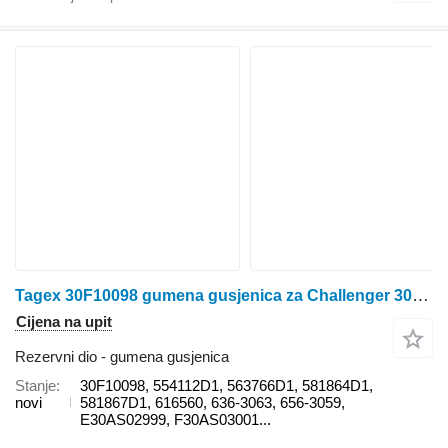
Tagex 30F10098 gumena gusjenica za Challenger 30F10098, 554112D1, 563766D1, 581864D1, 581867D1, 616560, 636-3063, 656-3059, E30AS02999, F30AS03001 für Challenger MT845E, MT855E, MT865E, MT875E, MT835C, MT845C, MT855C, MT865C, MT875C, Fendt Vario MT 1149, 1151, 1154, 1156, 1159, 1162, 1165, 1167 traktora gusjeničara
Cijena na upit
Rezervni dio - gumena gusjenica
Stanje
30F10098, 554112D1, 563766D1, 581864D1,
novi
581867D1, 616560, 636-3063, 656-3059,
E30AS02999, F30AS03001...