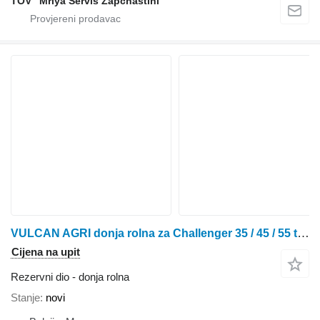
TOV "Mriya Servis Zapchastini"
VULCAN AGRI donja rolna za Challenger 35 / 45 / 55 traktora gusjeničara
Cijena na upit
Rezervni dio - donja rolna
Stanje
novi