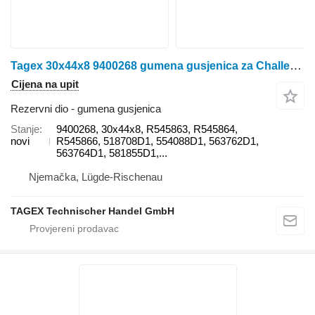
Tagex 30x44x8 9400268 gumena gusjenica za Challenger MT745B, MT745C, MT745D, MT755B, MT755C, MT755D, MT755E, MT765B, MT765C, MT765D, MT765E, MT775E, JOHN DEERE 8295RT, 8310RT, 8320RT, 8335RT, 8345RT, 8360RT, 8370RT, 8RT 310, 8RT 340, 8RT 370, 8RT 410 traktora gusjeničara
Cijena na upit
Rezervni dio - gumena gusjenica
Stanje
9400268, 30x44x8, R545863, R545864,
novi
R545866, 518708D1, 554088D1, 563762D1,
563764D1, 581855D1,...
Njemačka, Lügde-Rischenau
TAGEX Technischer Handel GmbH