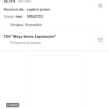
12,73 €
655 UAH
Rezervni dio - zaptivni prsten
Stanje
novi
595327D1
Ukrajina, Khorostkiv
TOV "Mriya Servis Zapchastini"
VIDEO