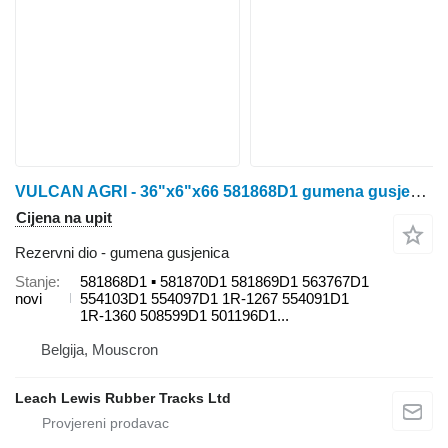
VULCAN AGRI - 36"x6"x66 581868D1 gumena gusjenica za Challenger MT800 / MT835 / MT835B / MT835C / MT845 / MT845B / MT845C / MT845E / MT855 / MT855B / MT855C / MT855E / MT865 / MT865B / MT865C / MT865E / MT875B / MT875C / MT875E - FENDT MT1100 traktora gusjeničara
Cijena na upit
Rezervni dio - gumena gusjenica
Stanje
581868D1 ▪ 581870D1 581869D1 563767D1
novi
554103D1 554097D1 1R-1267 554091D1
1R-1360 508599D1 501196D1...
Belgija, Mouscron
Leach Lewis Rubber Tracks Ltd