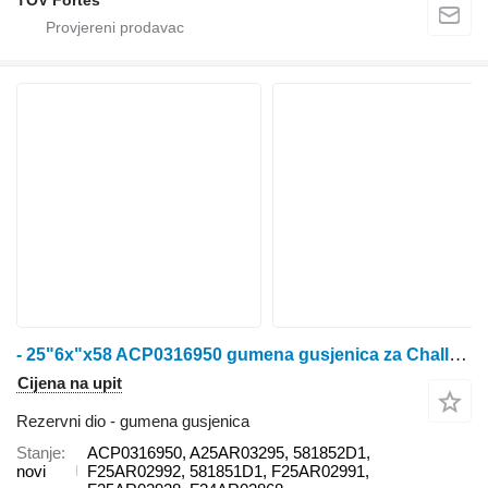
- 25"6x"x58 ACP0316950 gumena gusjenica za Challenger MT735 / MT745 / MT745B / MT745C / MT755 / MT755B / MT755C / MT755D / MT755E / MT765 / MT765B / MT765C / MT765D / MT765E / MT775E traktora gusjeničara
Cijena na upit
Rezervni dio - gumena gusjenica
Stanje
ACP0316950, A25AR03295, 581852D1,
novi
F25AR02992, 581851D1, F25AR02991,