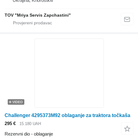
Ukrajina, Khorostkiv
TOV "Mriya Servis Zapchastini"
VIDEO
Challenger 4295373M92 oblaganje za traktora točkaša
295 €
15.180 UAH
Rezervni dio - oblaganje