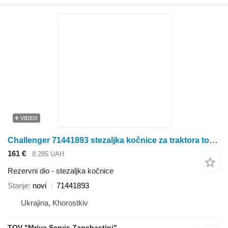
VIDEO
Challenger 71441893 stezaljka kočnice za traktora točkaša
161 €
8.285 UAH
Rezervni dio - stezaljka kočnice
Stanje
novi
71441893
Ukrajina, Khorostkiv
TOV "Mriya Servis Zapchastini"