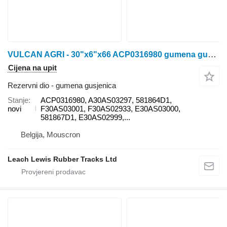
VULCAN AGRI - 30"x6"x66 ACP0316980 gumena gusjenica za Challenger MT800 / MT835 / MT835B / MT835C / MT845 / MT845B / MT845C / MT845E / MT855 / MT855B / MT855C / MT855E / MT865 / MT865B / MT865C / MT865E / MT875B / MT875C / MT875E - FENDT MT1100 traktora gusjeničara
Cijena na upit
Rezervni dio - gumena gusjenica
Stanje
ACP0316980, A30AS03297, 581864D1,
novi
F30AS03001, F30AS02933, E30AS03000,
581867D1, E30AS02999,...
Belgija, Mouscron
Leach Lewis Rubber Tracks Ltd