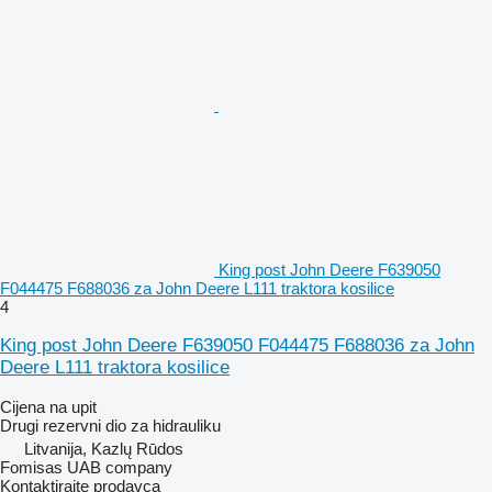
King post John Deere F639050
F044475 F688036 za John Deere L111 traktora kosilice
4
King post John Deere F639050 F044475 F688036 za John
Deere L111 traktora kosilice
Cijena na upit
Drugi rezervni dio za hidrauliku
Litvanija, Kazlų Rūdos
Fomisas UAB company
Kontaktirajte prodavca