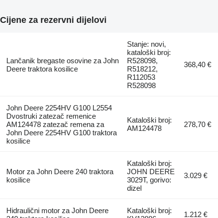
Cijene za rezervni dijelovi
Stanje: novi,
kataloški broj:
Lančanik bregaste osovine za John
R528098,
368,40 €
Deere traktora kosilice
R518212,
R112053
R528098
John Deere 2254HV G100 L2554
Dvostruki zatezač remenice
Kataloški broj:
AM124478 zatezač remena za
278,70 €
AM124478
John Deere 2254HV G100 traktora
kosilice
Kataloški broj:
Motor za John Deere 240 traktora
JOHN DEERE
3.029 €
kosilice
3029T, gorivo:
dizel
Hidraulični motor za John Deere
Kataloški broj:
1.212 €