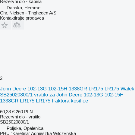
Rezervni dio - kabina
Danska, Hemmet
Chr. Nielsen - Tingheden A/S
Kontaktirajte prodavca
2
John Deere 102-13G 102-15H 1338GR LR175 LR175 Wałek
SB25020800/1 vratilo za John Deere 102-13G 102-15H
1338GR LR175 LR175 traktora kosilice
60,38 €
260 PLN
Rezervni dio - vratilo
SB25020800/1
Poljska, Opalenica
PHU "Karetina" Agnieszka Wilczyńska