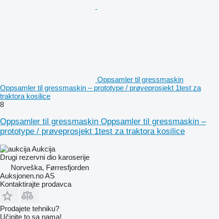
Oppsamler til gressmaskin
Oppsamler til gressmaskin – prototype / prøveprosjekt 1test za
traktora kosilice
8
Oppsamler til gressmaskin Oppsamler til gressmaskin –
prototype / prøveprosjekt 1test za traktora kosilice
Aukcija
Drugi rezervni dio karoserije
Norveška, Førresfjorden
Auksjonen.no AS
Kontaktirajte prodavca
Prodajete tehniku?
Učinite to sa nama!