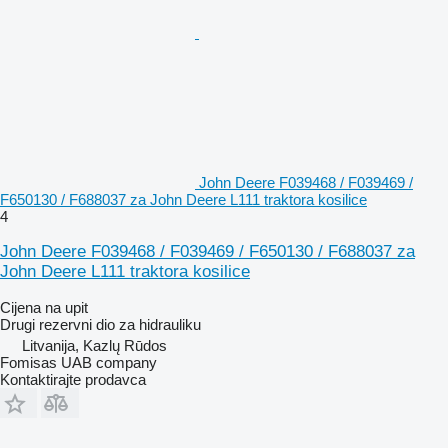
John Deere F039468 / F039469 /
F650130 / F688037 za John Deere L111 traktora kosilice
4
John Deere F039468 / F039469 / F650130 / F688037 za
John Deere L111 traktora kosilice
Cijena na upit
Drugi rezervni dio za hidrauliku
Litvanija, Kazlų Rūdos
Fomisas UAB company
Kontaktirajte prodavca