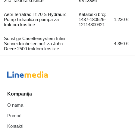
240 traktora kosilice
KV13886
Aebi Terratrac Tt 70 S Hydraulic
Kataloški broj:
Pump hidraulična pumpa za
1437-180526-
1.230 €
traktora kosilice
12114300421
Sonstige Casettensystem Infini
Schneideinheiten nož za John
4.350 €
Deere 2500 traktora kosilice
Kompanija
O nama
Pomoć
Kontakti