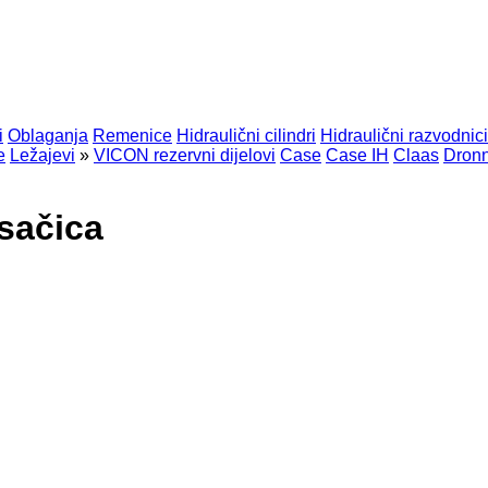
i
Oblaganja
Remenice
Hidraulični cilindri
Hidraulični razvodnici
e
Ležajevi
»
VICON rezervni dijelovi
Case
Case IH
Claas
Dronn
osačica