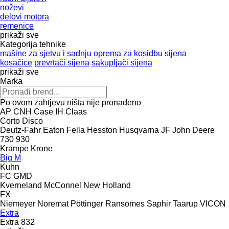
noževi
delovi motora
remenice
prikaži sve
Kategorija tehnike
mašine za sjetvu i sadnju
oprema za kosidbu sijena
kosačice
prevrtači sijena
sakupljači sijena
prikaži sve
Marka
Po ovom zahtjevu ništa nije pronađeno
AP
CNH
Case IH
Claas
Corto
Disco
Deutz-Fahr
Eaton
Fella
Hesston
Husqvarna
JF
John Deere
730
930
Krampe
Krone
Big M
Kuhn
FC
GMD
Kverneland
McConnel
New Holland
FX
Niemeyer
Noremat
Pöttinger
Ransomes
Saphir
Taarup
VICON
Extra
Extra 832