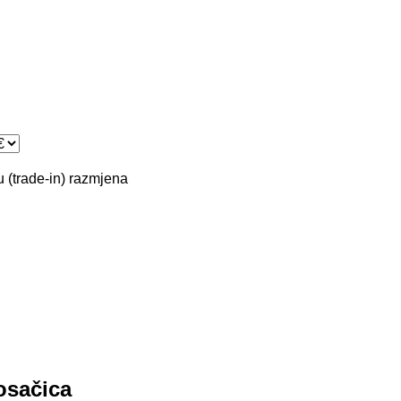
 (trade-in)
razmjena
osačica