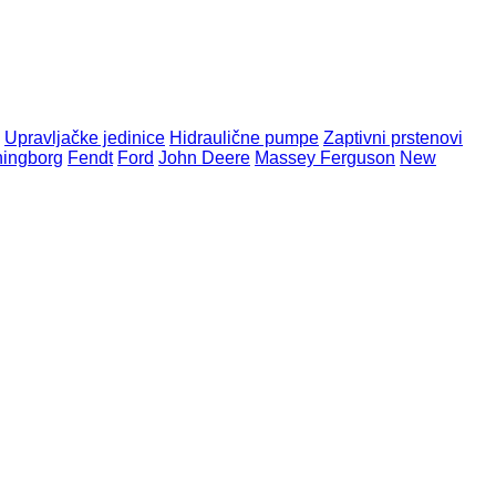
Upravljačke jedinice
Hidraulične pumpe
Zaptivni prstenovi
ingborg
Fendt
Ford
John Deere
Massey Ferguson
New