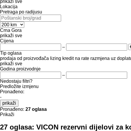
prikaži sve
Lokacija
Pretraga po radijusu
Crna Gora
prikaži sve
Cijena
–
Tip oglasa
prodaja
od proizvođača
lizing
kredit
na rate
razmjena uz doplatu
prikaži sve
Godina proizvodnje
–
Nedostaju filtri?
Predložite izmjenu
Pronađeno:
-
prikaži
Pronađeno:
27 oglasa
Prikaži
27 oglasa:
VICON rezervni dijelovi za k