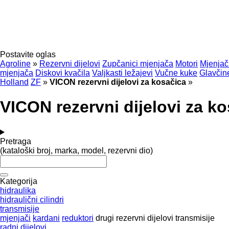
Postavite oglas
Agroline
»
Rezervni dijelovi
Zupčanici mjenjača
Motori
Mjenjač
mjenjača
Diskovi kvačila
Valjkasti ležajevi
Vučne kuke
Glavčin
Holland
ZF
»
VICON rezervni dijelovi za kosačica
»
VICON rezervni dijelovi za k
Pretraga
(kataloški broj, marka, model, rezervni dio)
Kategorija
hidraulika
hidraulični cilindri
transmisije
mjenjači
kardani
reduktori
drugi rezervni dijelovi transmisije
radni dijelovi