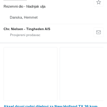
Rezervni dio - hladnjak ulja
Danska, Hemmet
Chr. Nielsen - Tingheden A/S
Aksel drugi radni dijelovi za New Holland TX 36 kombajna za žito