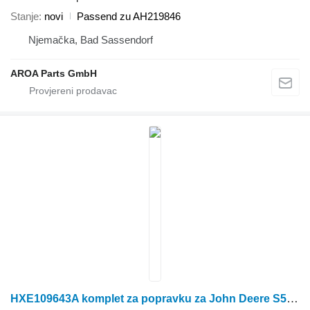
Stanje
novi
Passend zu AH219846
Njemačka, Bad Sassendorf
AROA Parts GmbH
HXE109643A komplet za popravku za John Deere S550, S650, S660, S670, S670HM, S680, S680HM, S690, S760, S770, CTS, CTS II, S550, S660, S670, 9400, 9410, 9450, 9500, 9500SH, 9501, 9510, 9510SH, 9550, 9550SH, 9560, 9560SH, 9560STS, 9570STS, 9600, 9610, 9650, 9650CTS, 9660, 9660CTS, 9660STS, 9670STS, 9750STS, 9760STS, 9770STS kombajna za žito