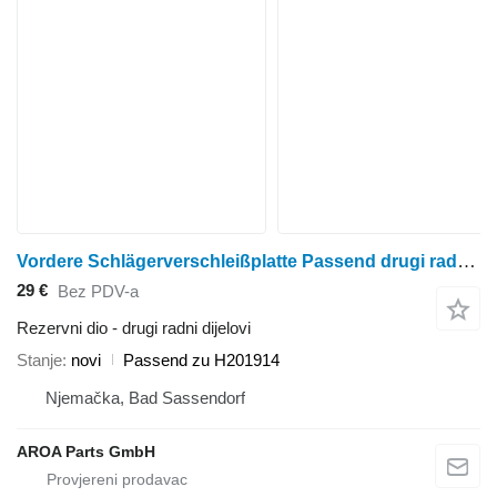
Vordere Schlägerverschleißplatte Passend drugi radni dijelovi za John Deere 9560STS, 9570STS, 9650STS, 9660STS, 9670STS, 9750STS, 9760STS, 9
29 €
Bez PDV-a
Rezervni dio - drugi radni dijelovi
Stanje
novi
Passend zu H201914
Njemačka, Bad Sassendorf
AROA Parts GmbH