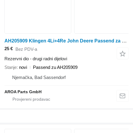
AH205909 Klingen 4Li+4Re John Deere Passend za John Deere 9500 9510 9510SH 9550 9550SH 9560 9560SH 9560STS 9560iSTS 9600 9 kombajna za žito
25 €
Bez PDV-a
Rezervni dio - drugi radni dijelovi
Stanje
novi
Passend zu AH205909
Njemačka, Bad Sassendorf
AROA Parts GmbH