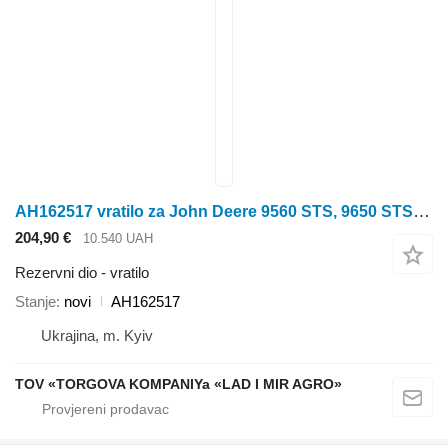
AH162517 vratilo za John Deere 9560 STS, 9650 STS, 9660 STS kombajna za žito
204,90 €
10.540 UAH
Rezervni dio - vratilo
Stanje
novi
AH162517
Ukrajina, m. Kyiv
TOV «TORGOVA KOMPANIYa «LAD I MIR AGRO»