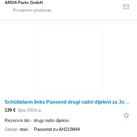
AROA Parts GmbH
Schüttelarm links Passend drugi radni dijelovi za John Deere S650, S660, S670, S680, S690, 9560 STS, 9570, 9660 STS, 9670, 97 kombajna za žito
139 €
Bez PDV-a
Rezervni dio - drugi radni dijelovi
Stanje
novi
Passend zu AH219844