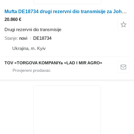
Mufta DE18734 drugi rezervni dio transmisije za John Deere 9470 STS, 9560 STS kombajna za žito
20.860 €
Drugi rezervni dio transmisije
Stanje
novi
DE18734
Ukrajina, m. Kyiv
TOV «TORGOVA KOMPANIYa «LAD I MIR AGRO»