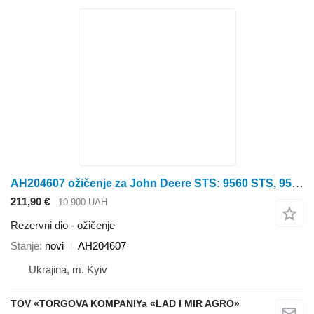
AH204607 ožičenje za John Deere STS: 9560 STS, 9570 STS, 9650 STS kombajna
211,90 €
10.900 UAH
Rezervni dio - ožičenje
Stanje
novi
AH204607
Ukrajina, m. Kyiv
TOV «TORGOVA KOMPANIYa «LAD I MIR AGRO»