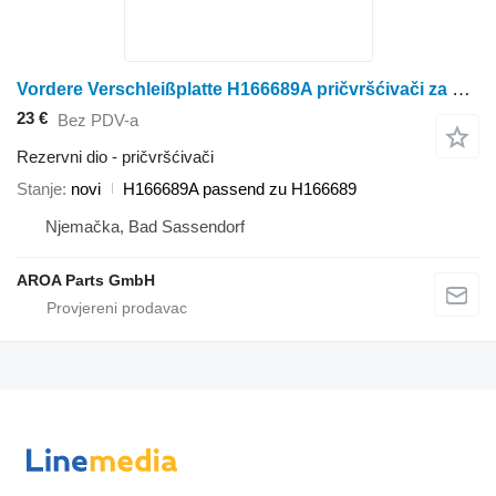
Vordere Verschleißplatte H166689A pričvršćivači za John Deere 9560STS 9570STS 9650STS kombajna za žito
23 €
Bez PDV-a
Rezervni dio - pričvršćivači
Stanje
novi
H166689A passend zu H166689
Njemačka, Bad Sassendorf
AROA Parts GmbH