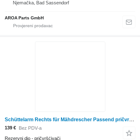
Njemačka, Bad Sassendorf
AROA Parts GmbH
Schüttelarm Rechts für Mähdrescher Passend pričvršćivači za John Deere 9560 9470STS 9560STS S540 S550 S560 S650 S660 kombajna za žito
139 €
Bez PDV-a
Rezervni dio - pričvršćivači