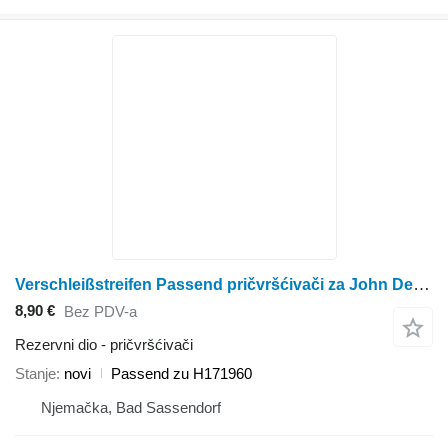
Verschleißstreifen Passend pričvršćivači za John Deere 9450, 9550SH, 9550, 9560SH, 9560, 9560STS, 9570 STS, 9650CTS, 96 kombajna za žito
8,90 €
Bez PDV-a
Rezervni dio - pričvršćivači
Stanje
novi
Passend zu H171960
Njemačka, Bad Sassendorf