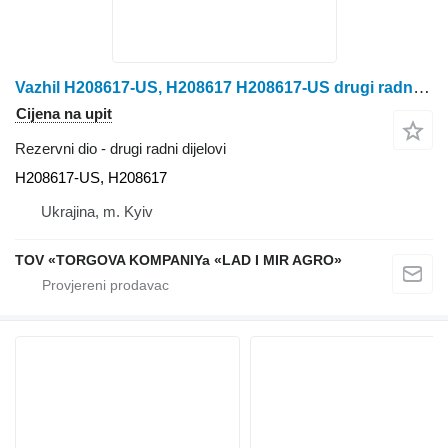
Vazhil H208617-US, H208617 H208617-US drugi radni dijelovi za John Deere 9560 STS, 9570 STS, 9650 STS, 9660 kombajna za žito
Cijena na upit
Rezervni dio - drugi radni dijelovi
H208617-US, H208617
Ukrajina, m. Kyiv
TOV «TORGOVA KOMPANIYa «LAD I MIR AGRO»