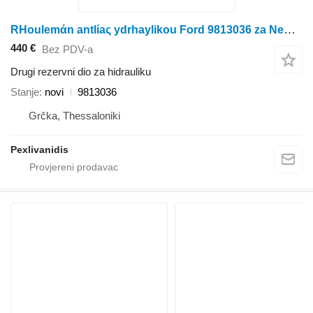
RHoulemάn antlίaς ydrhaylikou Ford 9813036 za New Holland LAVERDA kombajna za žito
440 €
Bez PDV-a
Drugi rezervni dio za hidrauliku
Stanje
novi
9813036
Grčka, Thessaloniki
Pexlivanidis