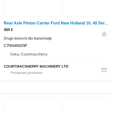
Rear Axle Pinion Carrier Ford New Holland 10, 40 Ser. 7810, 7910 Rear Axle Pinion Carrier 818 C7NN4N029F za New Holland 10 kombajna za žito
450 €
Drugi rezervni dio transmisije
C7NN4N029F
Irska, Courtmacsherry
COURTMACSHERRY MACHINERY LTD