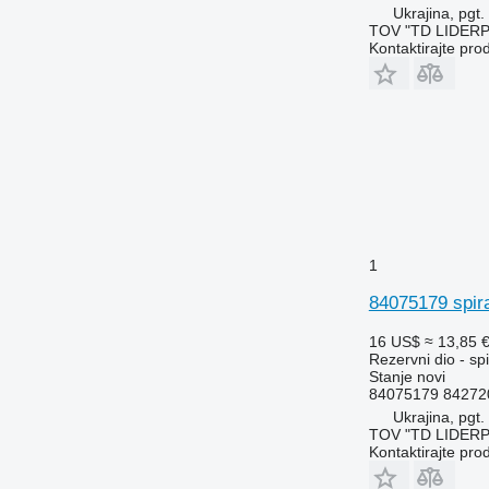
Ukrajina, pgt.
W-series
TOV "TD LIDER
Kontaktirajte pro
X-series
Z-series
1
84075179 spir
16 US$
≈ 13,85 
Rezervni dio - sp
Stanje
novi
84075179 84272
Ukrajina, pgt.
TOV "TD LIDER
Kontaktirajte pro