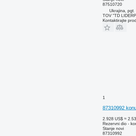
9650
87510720
Ukrajina, pgt.
9660
TOV "TD LIDER
9670 STS
Kontaktirajte pro
9680
9700
9750
9760 STS
9770
9780
9860 STS
9870 STS
9880
9900
1
C-series
H-series
87310992 konu
JD
2.928 US$
≈ 2.5
M-series
Rezervni dio - ko
S-series
Stanje
novi
87310992
T-series