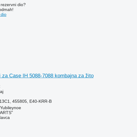
rezervni dio?
 odmah!
 dio
j za Case IH 5088-7088 kombajna za žito
€
aj
13C1, 455805, E40-KRR-B
 Yubileynoe
PARTS"
davca