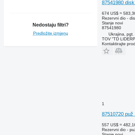
7300
87541980 disk
7350
674 US$
≈ 583,3
7400
Rezervni dio - dis
Stanje
novi
7450
Nedostaju filtri?
87541980
7500
Predložite izmjenu
Ukrajina, pgt.
7700
TOV "TD LIDER
Kontaktirajte pro
7780
7800
8200
8400
8430
8600
9500
9540 WTS
9560
1
9570
87510720 puž 
9600
9610
557 US$
≈ 482,1
Rezervni dio - pu
9640
Stanje
novi