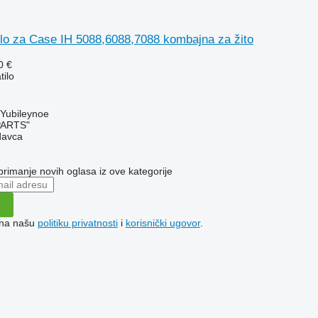
ilo za Case IH 5088,6088,7088 kombajna za žito
0 €
tilo
 Yubileynoe
PARTS"
davca
 primanje novih oglasa iz ove kategorije
e na našu
politiku privatnosti
i
korisnički ugovor
.