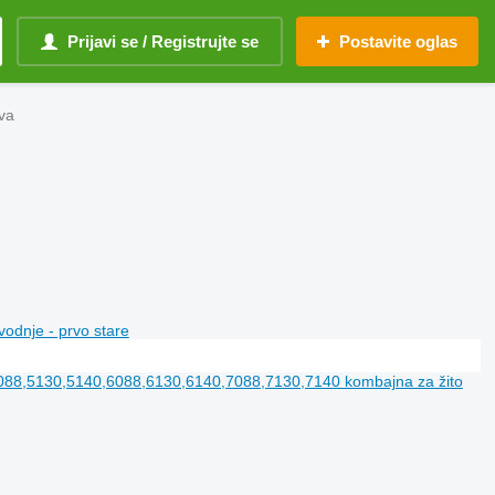
Prijavi se / Registrujte se
Postavite oglas
va
vodnje - prvo stare