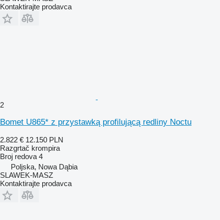
Kontaktirajte prodavca
2
Bomet U865* z przystawką profilującą redliny Noctu
2.822 €
12.150 PLN
Razgrtač krompira
Broj redova
4
Poljska, Nowa Dąbia
SLAWEK-MASZ
Kontaktirajte prodavca