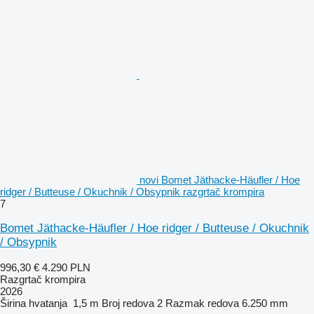
novi Bomet Jäthacke-Häufler / Hoe
ridger / Butteuse / Okuchnik / Obsypnik razgrtač krompira
7
Bomet Jäthacke-Häufler / Hoe ridger / Butteuse / Okuchnik
/ Obsypnik
996,30 €
4.290 PLN
Razgrtač krompira
2026
Širina hvatanja
1,5 m
Broj redova
2
Razmak redova
6.250 mm