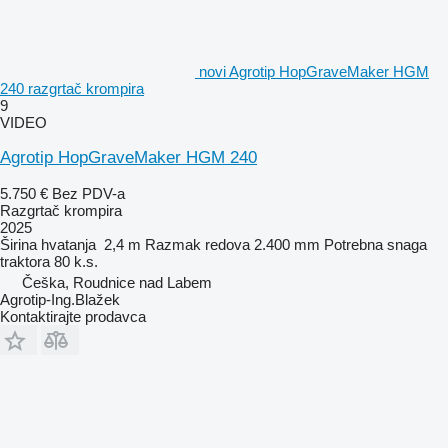
novi Agrotip HopGraveMaker HGM
240 razgrtač krompira
9
VIDEO
Agrotip HopGraveMaker HGM 240
5.750 €
Bez PDV-a
Razgrtač krompira
2025
Širina hvatanja
2,4 m
Razmak redova
2.400 mm
Potrebna snaga
traktora
80 k.s.
Češka, Roudnice nad Labem
Agrotip-Ing.Blažek
Kontaktirajte prodavca