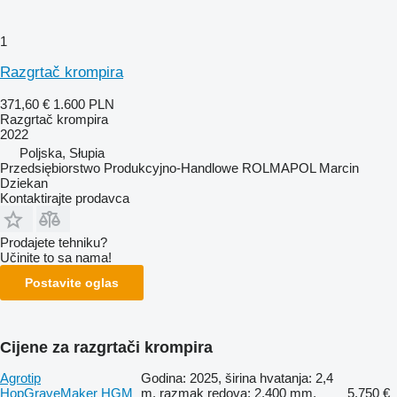
1
Razgrtač krompira
371,60 €
1.600 PLN
Razgrtač krompira
2022
Poljska, Słupia
Przedsiębiorstwo Produkcyjno-Handlowe ROLMAPOL Marcin
Dziekan
Kontaktirajte prodavca
Prodajete tehniku?
Učinite to sa nama!
Postavite oglas
Cijene za razgrtači krompira
Agrotip
Godina: 2025, širina hvatanja: 2,4
HopGraveMaker HGM
m, razmak redova: 2.400 mm,
5.750 €