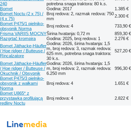
240
potrebna snaga traktora: 80 k.s.
Bomet
Godina: 2017
1.385 €
Bomet Noctu (2 x 75) /
Broj redova: 2, razmak redova: 750
2.300 €
(4 x 75)
mm
Bomet P475/1 pielniko-
Broj redova: 4
733,90 €
obsypnik Norma
Frisma VARIIS MOCNY
Širina hvatanja: 0,72 m
859,30 €
Razgrtač krompira
Godina: 2025, broj redova: 1
2.276 €
Godina: 2026, širina hvatanja: 1,5
Bomet Jäthacke-Häufler
m, broj redova: 3, razmak redova:
/ Hoe ridger / Butteuse /
527,20 €
625 mm, potrebna snaga traktora:
Rincalzatore
30 k.s.
Bomet Jäthacke-Häufler
Godina: 2026, širina hvatanja: 1,5
/ Hoe ridger / Butteuse /
m, broj redova: 2, razmak redova:
996,30 €
Okuchnik / Obsypnik
6.250 mm
Bomet P475/3 pielniko-
obsypnik z wałkami
Broj redova: 4
1.651 €
Norma
Bomet U865* z
przystawką profilującą
Broj redova: 4
2.822 €
redliny Noctu