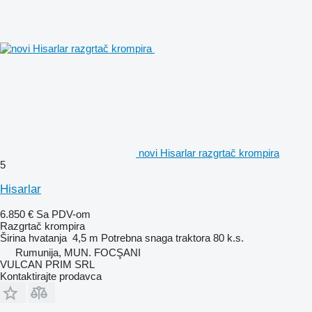
novi Hisarlar razgrtač krompira
5
Hisarlar
6.850 €
Sa PDV-om
Razgrtač krompira
Širina hvatanja
4,5 m
Potrebna snaga traktora
80 k.s.
Rumunija, MUN. FOCŞANI
VULCAN PRIM SRL
Kontaktirajte prodavca