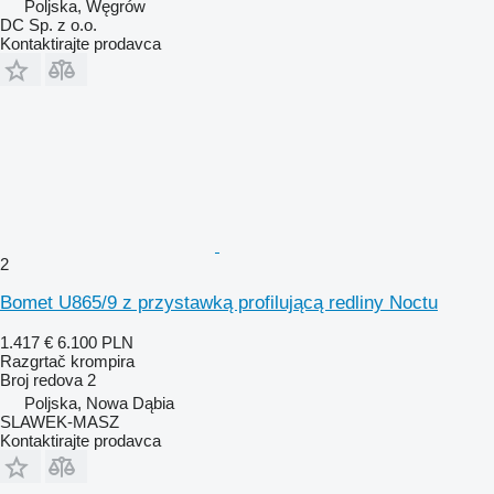
Poljska, Węgrów
DC Sp. z o.o.
Kontaktirajte prodavca
2
Bomet U865/9 z przystawką profilującą redliny Noctu
1.417 €
6.100 PLN
Razgrtač krompira
Broj redova
2
Poljska, Nowa Dąbia
SLAWEK-MASZ
Kontaktirajte prodavca