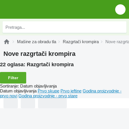
Mašine za obradu tla
Razgrtači krompira
Nove razgrt
Nove razgrtači krompira
22 oglasa:
Razgrtači krompira
Filter
Sortiranje
:
Datum objavljivanja
Datum objavljivanja
Prvo skupe
Prvo jeftine
Godina proizvodnje -
prvo novi
Godina proizvodnje - prvo stare