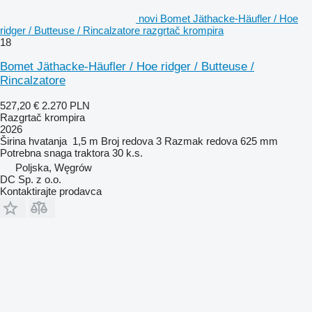
novi Bomet Jäthacke-Häufler / Hoe
ridger / Butteuse / Rincalzatore razgrtač krompira
18
Bomet Jäthacke-Häufler / Hoe ridger / Butteuse /
Rincalzatore
527,20 €
2.270 PLN
Razgrtač krompira
2026
Širina hvatanja
1,5 m
Broj redova
3
Razmak redova
625 mm
Potrebna snaga traktora
30 k.s.
Poljska, Węgrów
DC Sp. z o.o.
Kontaktirajte prodavca