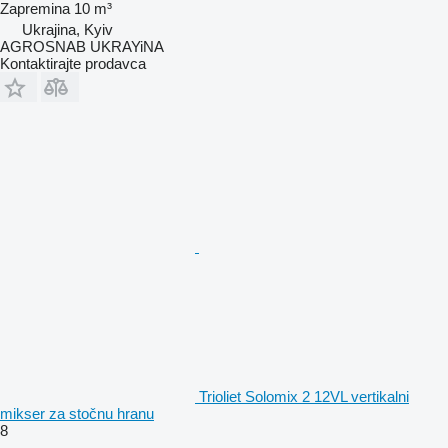
Zapremina
10 m³
Ukrajina, Kyiv
AGROSNAB UKRAYiNA
Kontaktirajte prodavca
Trioliet Solomix 2 12VL vertikalni
mikser za stočnu hranu
8