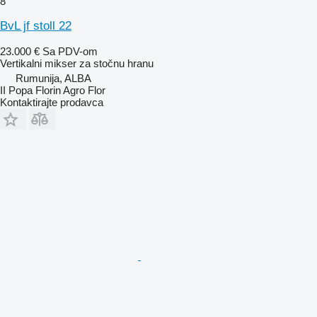
8
BvL jf stoll 22
23.000 €
Sa PDV-om
Vertikalni mikser za stočnu hranu
Rumunija, ALBA
II Popa Florin Agro Flor
Kontaktirajte prodavca