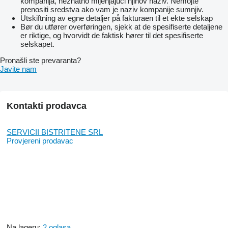
kompanija, neznatno mijenjajući njihov naziv. Nemojte
prenositi sredstva ako vam je naziv kompanije sumnjiv.
Utskiftning av egne detaljer på fakturaen til et ekte selskap
Bør du utfører overføringen, sjekk at de spesifiserte detaljene
er riktige, og hvorvidt de faktisk hører til det spesifiserte
selskapet.
Pronašli ste prevaranta?
Javite nam
Kontakti prodavca
SERVICII BISTRITENE SRL
Provjereni prodavac
Na lageru:
2 oglasa