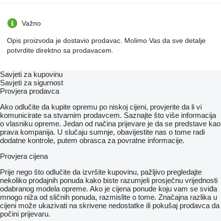
Važno
Opis proizvoda je dostavio prodavac. Molimo Vas da sve detalje
potvrdite direktno sa prodavacem.
Savjeti za kupovinu
Savjeti za sigurnost
Provjera prodavca
Ako odlučite da kupite opremu po niskoj cijeni, provjerite da li vi
komunicirate sa stvarnim prodavcem. Saznajte što više informacija
o vlasniku opreme. Jedan od načina prijevare je da se predstave kao
prava kompanija. U slučaju sumnje, obavijestite nas o tome radi
dodatne kontrole, putem obrasca za povratne informacije.
Provjera cijena
Prije nego što odlučite da izvršite kupovinu, pažljivo pregledajte
nekoliko prodajnih ponuda kako biste razumjeli prosječnu vrijednosti
odabranog modela opreme. Ako je cijena ponude koju vam se sviđa
mnogo niža od sličnih ponuda, razmislite o tome. Značajna razlika u
cijeni može ukazivati ​​na skrivene nedostatke ili pokušaj prodavca da
počini prijevaru.