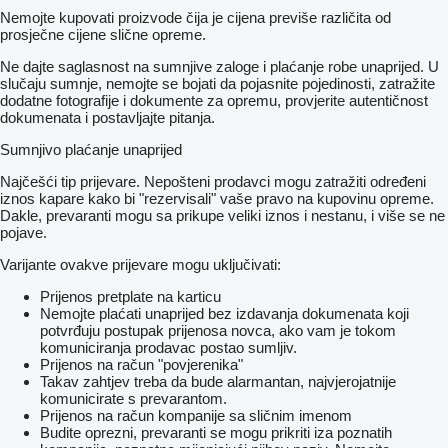
Nemojte kupovati proizvode čija je cijena previše različita od
prosječne cijene slične opreme.
Ne dajte saglasnost na sumnjive zaloge i plaćanje robe unaprijed. U
slučaju sumnje, nemojte se bojati da pojasnite pojedinosti, zatražite
dodatne fotografije i dokumente za opremu, provjerite autentičnost
dokumenata i postavljajte pitanja.
Sumnjivo plaćanje unaprijed
Najčešći tip prijevare. Nepošteni prodavci mogu zatražiti određeni
iznos kapare kako bi "rezervisali" vaše pravo na kupovinu opreme.
Dakle, prevaranti mogu sa prikupe veliki iznos i nestanu, i više se ne
pojave.
Varijante ovakve prijevare mogu uključivati:
Prijenos pretplate na karticu
Nemojte plaćati unaprijed bez izdavanja dokumenata koji
potvrđuju postupak prijenosa novca, ako vam je tokom
komuniciranja prodavac postao sumljiv.
Prijenos na račun "povjerenika"
Takav zahtjev treba da bude alarmantan, najvjerojatnije
komunicirate s prevarantom.
Prijenos na račun kompanije sa sličnim imenom
Budite oprezni, prevaranti se mogu prikriti iza poznatih