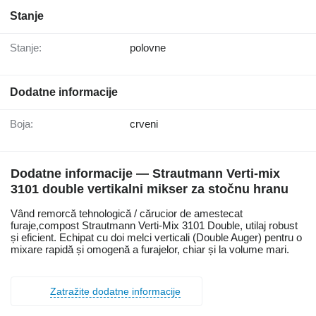
Stanje
Stanje:
polovne
Dodatne informacije
Boja:
crveni
Dodatne informacije — Strautmann Verti-mix
3101 double vertikalni mikser za stočnu hranu
Vând remorcă tehnologică / cărucior de amestecat
furaje,compost Strautmann Verti-Mix 3101 Double, utilaj robust
și eficient. Echipat cu doi melci verticali (Double Auger) pentru o
mixare rapidă și omogenă a furajelor, chiar și la volume mari.
Zatražite dodatne informacije