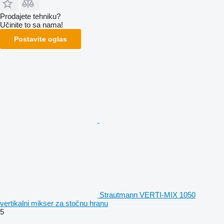
Prodajete tehniku?
Učinite to sa nama!
Postavite oglas
Strautmann VERTI-MIX 1050
vertikalni mikser za stočnu hranu
5