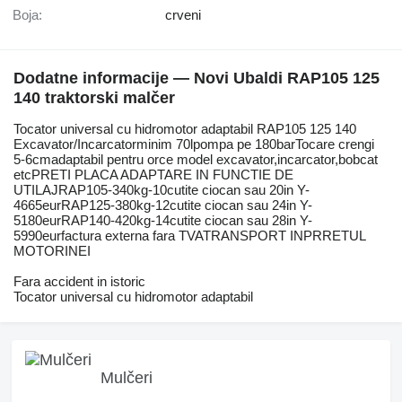
Boja:
crveni
Dodatne informacije — Novi Ubaldi RAP105 125
140 traktorski malčer
Tocator universal cu hidromotor adaptabil RAP105 125 140
Excavator/Incarcatorminim 70lpompa pe 180barTocare crengi
5-6cmadaptabil pentru orce model excavator,incarcator,bobcat
etcPRETI PLACA ADAPTARE IN FUNCTIE DE
UTILAJRAP105-340kg-10cutite ciocan sau 20in Y-
4665eurRAP125-380kg-12cutite ciocan sau 24in Y-
5180eurRAP140-420kg-14cutite ciocan sau 28in Y-
5990eurfactura externa fara TVATRANSPORT INPRRETUL
MOTORINEI
Fara accident in istoric
Tocator universal cu hidromotor adaptabil
Mulčeri