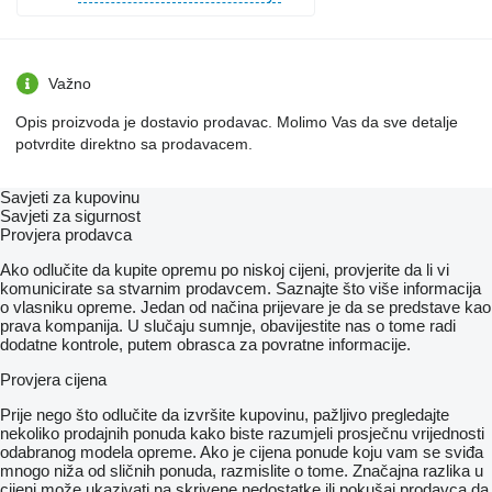
Važno
Opis proizvoda je dostavio prodavac. Molimo Vas da sve detalje
potvrdite direktno sa prodavacem.
Savjeti za kupovinu
Savjeti za sigurnost
Provjera prodavca
Ako odlučite da kupite opremu po niskoj cijeni, provjerite da li vi
komunicirate sa stvarnim prodavcem. Saznajte što više informacija
o vlasniku opreme. Jedan od načina prijevare je da se predstave kao
prava kompanija. U slučaju sumnje, obavijestite nas o tome radi
dodatne kontrole, putem obrasca za povratne informacije.
Provjera cijena
Prije nego što odlučite da izvršite kupovinu, pažljivo pregledajte
nekoliko prodajnih ponuda kako biste razumjeli prosječnu vrijednosti
odabranog modela opreme. Ako je cijena ponude koju vam se sviđa
mnogo niža od sličnih ponuda, razmislite o tome. Značajna razlika u
cijeni može ukazivati ​​na skrivene nedostatke ili pokušaj prodavca da