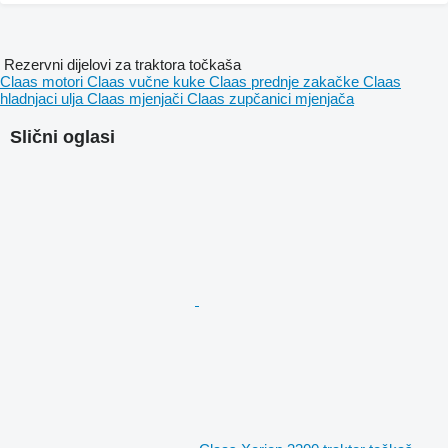
Rezervni dijelovi za traktora točkaša
Claas motori
Claas vučne kuke
Claas prednje zakačke
Claas
hladnjaci ulja
Claas mjenjači
Claas zupčanici mjenjača
Slični oglasi