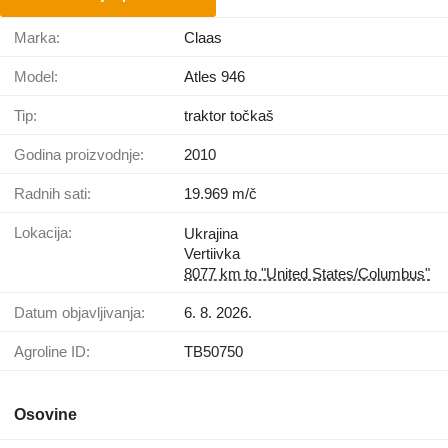
Marka:
Claas
Model:
Atles 946
Tip:
traktor točkaš
Godina proizvodnje:
2010
Radnih sati:
19.969 m/č
Lokacija:
Ukrajina
Vertiivka
8077 km to "United States/Columbus"
Datum objavljivanja:
6. 8. 2026.
Agroline ID:
TB50750
Osovine