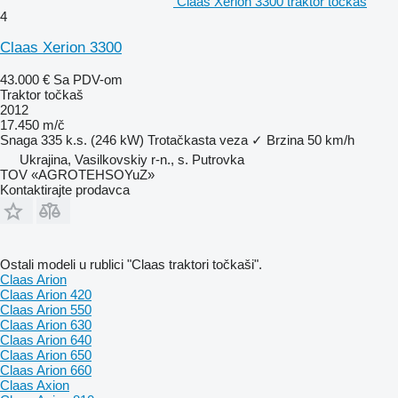
Claas Xerion 3300 traktor točkaš
4
Claas Xerion 3300
43.000 €
Sa PDV-om
Traktor točkaš
2012
17.450 m/č
Snaga
335 k.s. (246 kW)
Trotačkasta veza
✓
Brzina
50 km/h
Ukrajina, Vasilkovskiy r-n., s. Putrovka
TOV «AGROTEHSOYuZ»
Kontaktirajte prodavca
Ostali modeli u rublici "Claas traktori točkaši".
Claas Arion
Claas Arion 420
Claas Arion 550
Claas Arion 630
Claas Arion 640
Claas Arion 650
Claas Arion 660
Claas Axion