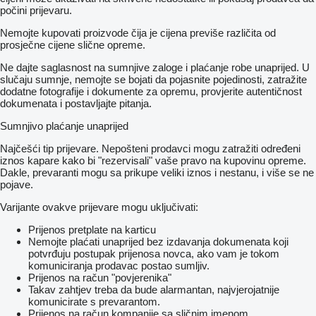
počini prijevaru.
Nemojte kupovati proizvode čija je cijena previše različita od
prosječne cijene slične opreme.
Ne dajte saglasnost na sumnjive zaloge i plaćanje robe unaprijed. U
slučaju sumnje, nemojte se bojati da pojasnite pojedinosti, zatražite
dodatne fotografije i dokumente za opremu, provjerite autentičnost
dokumenata i postavljajte pitanja.
Sumnjivo plaćanje unaprijed
Najčešći tip prijevare. Nepošteni prodavci mogu zatražiti određeni
iznos kapare kako bi "rezervisali" vaše pravo na kupovinu opreme.
Dakle, prevaranti mogu sa prikupe veliki iznos i nestanu, i više se ne
pojave.
Varijante ovakve prijevare mogu uključivati:
Prijenos pretplate na karticu
Nemojte plaćati unaprijed bez izdavanja dokumenata koji
potvrđuju postupak prijenosa novca, ako vam je tokom
komuniciranja prodavac postao sumljiv.
Prijenos na račun "povjerenika"
Takav zahtjev treba da bude alarmantan, najvjerojatnije
komunicirate s prevarantom.
Prijenos na račun kompanije sa sličnim imenom