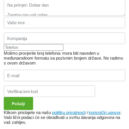
Molimo provjerite broj telefona: mora biti naveden u
međunarodnom formatu sa pozivnim brojem države.
Ne radimo
s ovom državom
Klikom pristajete na našu
politiku privatnosti
i
korisnički ugovor
.
Vaši lični podaci će se obrađivati ​​u svrhu davanja odgovora na
vaš zahtjev.