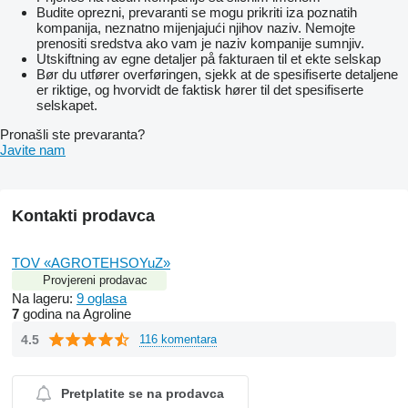
Budite oprezni, prevaranti se mogu prikriti iza poznatih
kompanija, neznatno mijenjajući njihov naziv. Nemojte
prenositi sredstva ako vam je naziv kompanije sumnjiv.
Utskiftning av egne detaljer på fakturaen til et ekte selskap
Bør du utfører overføringen, sjekk at de spesifiserte detaljene
er riktige, og hvorvidt de faktisk hører til det spesifiserte
selskapet.
Pronašli ste prevaranta?
Javite nam
Kontakti prodavca
TOV «AGROTEHSOYuZ»
Provjereni prodavac
Na lageru:
9 oglasa
7
godina na Agroline
4.5
116 komentara
Pretplatite se na prodavca