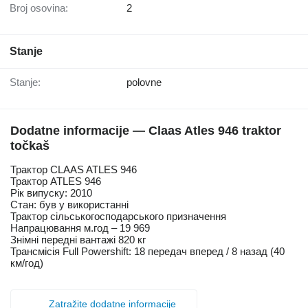
Broj osovina:
2
Stanje
Stanje:
polovne
Dodatne informacije — Claas Atles 946 traktor
točkaš
Трактор CLAAS ATLES 946
Трактор ATLES 946
Рік випуску: 2010
Стан: був у використанні
Трактор сільськогосподарського призначення
Напрацювання м.год – 19 969
Знімні передні вантажі 820 кг
Трансмісія Full Powershift: 18 передач вперед / 8 назад (40
км/год)
Zatražite dodatne informacije