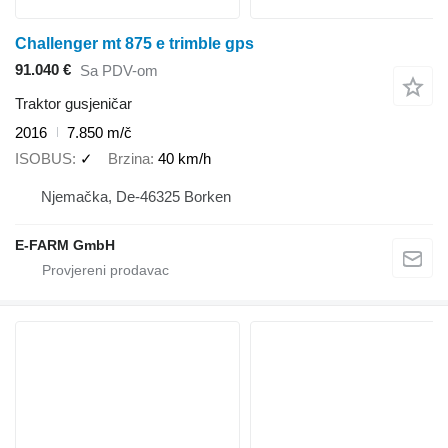
Challenger mt 875 e trimble gps
91.040 €
Sa PDV-om
Traktor gusjeničar
2016
7.850 m/č
ISOBUS
✓
Brzina
40 km/h
Njemačka, De-46325 Borken
E-FARM GmbH