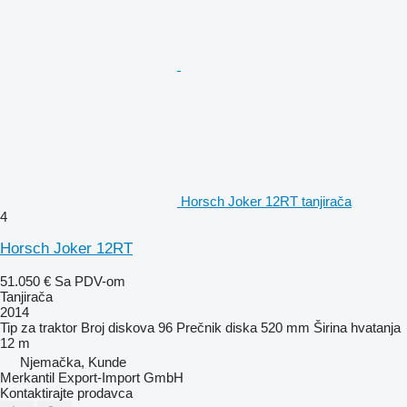
Horsch Joker 12RT tanjirača
4
Horsch Joker 12RT
51.050 €
Sa PDV-om
Tanjirača
2014
Tip
za traktor
Broj diskova
96
Prečnik diska
520 mm
Širina hvatanja
12 m
Njemačka, Kunde
Merkantil Export-Import GmbH
Kontaktirajte prodavca