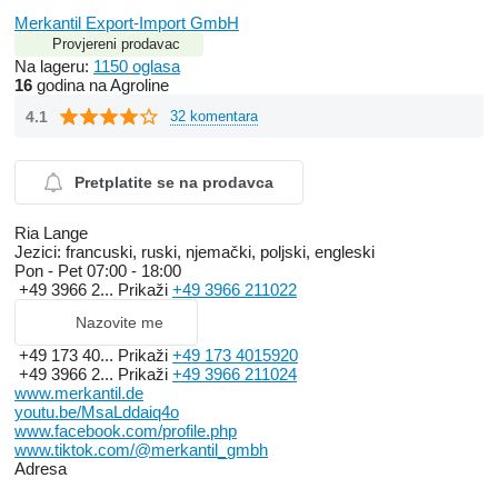
Merkantil Export-Import GmbH
Provjereni prodavac
Na lageru:
1150 oglasa
16
godina na Agroline
4.1
32 komentara
Pretplatite se na prodavca
Ria Lange
Jezici:
francuski, ruski, njemački, poljski, engleski
Pon - Pet
07:00 - 18:00
+49 3966 2...
Prikaži
+49 3966 211022
Nazovite me
+49 173 40...
Prikaži
+49 173 4015920
+49 3966 2...
Prikaži
+49 3966 211024
www.merkantil.de
youtu.be/MsaLddaiq4o
www.facebook.com/profile.php
www.tiktok.com/@merkantil_gmbh
Adresa