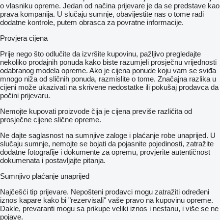
o vlasniku opreme. Jedan od načina prijevare je da se predstave kao
prava kompanija. U slučaju sumnje, obavijestite nas o tome radi
dodatne kontrole, putem obrasca za povratne informacije.
Provjera cijena
Prije nego što odlučite da izvršite kupovinu, pažljivo pregledajte
nekoliko prodajnih ponuda kako biste razumjeli prosječnu vrijednosti
odabranog modela opreme. Ako je cijena ponude koju vam se sviđa
mnogo niža od sličnih ponuda, razmislite o tome. Značajna razlika u
cijeni može ukazivati ​​na skrivene nedostatke ili pokušaj prodavca da
počini prijevaru.
Nemojte kupovati proizvode čija je cijena previše različita od
prosječne cijene slične opreme.
Ne dajte saglasnost na sumnjive zaloge i plaćanje robe unaprijed. U
slučaju sumnje, nemojte se bojati da pojasnite pojedinosti, zatražite
dodatne fotografije i dokumente za opremu, provjerite autentičnost
dokumenata i postavljajte pitanja.
Sumnjivo plaćanje unaprijed
Najčešći tip prijevare. Nepošteni prodavci mogu zatražiti određeni
iznos kapare kako bi "rezervisali" vaše pravo na kupovinu opreme.
Dakle, prevaranti mogu sa prikupe veliki iznos i nestanu, i više se ne
pojave.