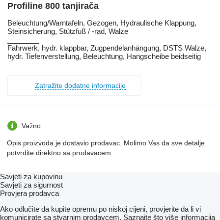
Profiline 800 tanjirača
Beleuchtung/Warntafeln, Gezogen, Hydraulische Klappung,
Steinsicherung, Stützfuß / -rad, Walze
________
Fahrwerk, hydr. klappbar, Zugpendelanhängung, DSTS Walze,
hydr. Tiefenverstellung, Beleuchtung, Hangscheibe beidseitig
Zatražite dodatne informacije
Važno
Opis proizvoda je dostavio prodavac. Molimo Vas da sve detalje
potvrdite direktno sa prodavacem.
Savjeti za kupovinu
Savjeti za sigurnost
Provjera prodavca
Ako odlučite da kupite opremu po niskoj cijeni, provjerite da li vi
komunicirate sa stvarnim prodavcem. Saznajte što više informacija