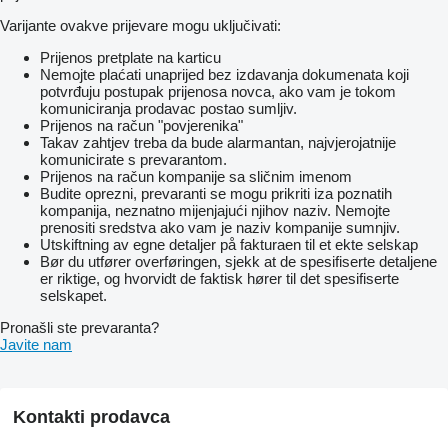
Varijante ovakve prijevare mogu uključivati:
Prijenos pretplate na karticu
Nemojte plaćati unaprijed bez izdavanja dokumenata koji
potvrđuju postupak prijenosa novca, ako vam je tokom
komuniciranja prodavac postao sumljiv.
Prijenos na račun "povjerenika"
Takav zahtjev treba da bude alarmantan, najvjerojatnije
komunicirate s prevarantom.
Prijenos na račun kompanije sa sličnim imenom
Budite oprezni, prevaranti se mogu prikriti iza poznatih
kompanija, neznatno mijenjajući njihov naziv. Nemojte
prenositi sredstva ako vam je naziv kompanije sumnjiv.
Utskiftning av egne detaljer på fakturaen til et ekte selskap
Bør du utfører overføringen, sjekk at de spesifiserte detaljene
er riktige, og hvorvidt de faktisk hører til det spesifiserte
selskapet.
Pronašli ste prevaranta?
Javite nam
Kontakti prodavca