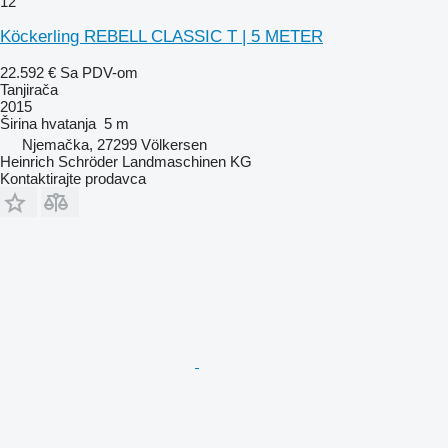
12
Köckerling REBELL CLASSIC T | 5 METER
22.592 €
Sa PDV-om
Tanjirača
2015
Širina hvatanja
5 m
Njemačka, 27299 Völkersen
Heinrich Schröder Landmaschinen KG
Kontaktirajte prodavca