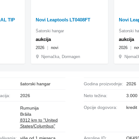
AL TIP
Novi Leaptools LT0408FT
Novi Lea
Šatorski hangar
Šatorski h
aukcija
aukcija
2026
novi
2026
no
Njemačka, Dormagen
Njemač
šatorski hangar
Godina proizvodnje:
2026
racija:
2026
Neto težina:
3.000
Opcije dogovora:
kredit
Rumunija
Brăila
8312 km to "United
States/Columbus"
vljivanja:
više od 1 mjeseca
Agroline ID:
QK49