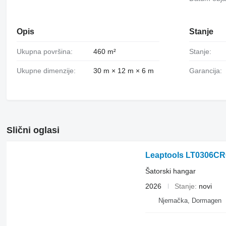
Opis
Stanje
Ukupna površina:
460 m²
Stanje:
Ukupne dimenzije:
30 m × 12 m × 6 m
Garancija:
Slični oglasi
Leaptools LT0306C
Šatorski hangar
2026
Stanje
novi
Njemačka, Dormagen