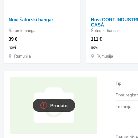
Novi šatorski hangar
Novi CORT INDUSTRI
CASĂ
Šatorski hangar
Šatorski hangar
39 €
111 €
novi
novi
Rumunija
Rumunija
Tip:
Prva regist
Prodato
Lokacija:
Datum obja