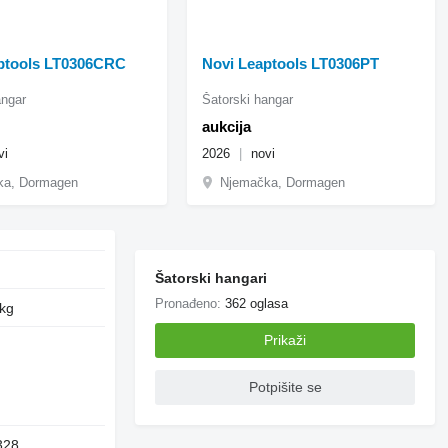
ptools LT0306CRC
Novi Leaptools LT0306PT
angar
Šatorski hangar
aukcija
vi
2026
novi
ka, Dormagen
Njemačka, Dormagen
Šatorski hangari
Pronađeno:
362 oglasa
 kg
Prikaži
Potpišite se
328