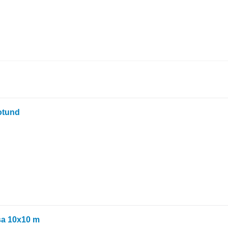
rotund
asa 10x10 m