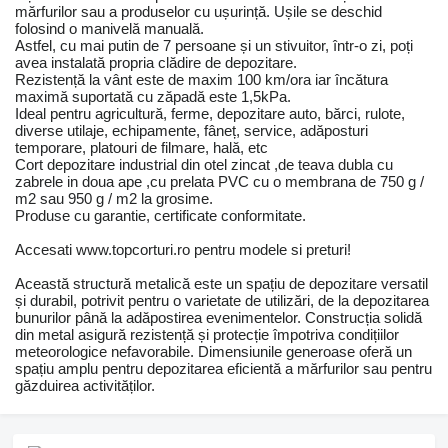
mărfurilor sau a produselor cu ușurință. Ușile se deschid
folosind o manivelă manuală.
Astfel, cu mai putin de 7 persoane și un stivuitor, într-o zi, poți
avea instalată propria clădire de depozitare.
Rezistență la vânt este de maxim 100 km/ora iar încătura
maximă suportată cu zăpadă este 1,5kPa.
Ideal pentru agricultură, ferme, depozitare auto, bărci, rulote,
diverse utilaje, echipamente, fâneț, service, adăposturi
temporare, platouri de filmare, hală, etc
Cort depozitare industrial din otel zincat ,de teava dubla cu
zabrele in doua ape ,cu prelata PVC cu o membrana de 750 g /
m2 sau 950 g / m2 la grosime.
Produse cu garantie, certificate conformitate.
Accesati www.topcorturi.ro pentru modele si preturi!
Această structură metalică este un spațiu de depozitare versatil
și durabil, potrivit pentru o varietate de utilizări, de la depozitarea
bunurilor până la adăpostirea evenimentelor. Construcția solidă
din metal asigură rezistență și protecție împotriva condițiilor
meteorologice nefavorabile. Dimensiunile generoase oferă un
spațiu amplu pentru depozitarea eficientă a mărfurilor sau pentru
găzduirea activităților.