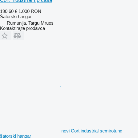
Cort industrial tip casa
190,60 €
1.000 RON
Šatorski hangar
Rumunija, Targu Mrues
Kontaktirajte prodavca
novi Cort industrial semirotund
šatorski hangar