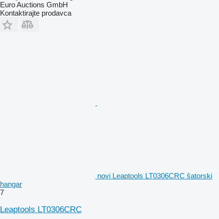
Euro Auctions GmbH
Kontaktirajte prodavca
novi Leaptools LT0306CRC šatorski
hangar
7
Leaptools LT0306CRC