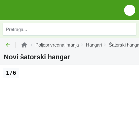
Poljoprivrednа imanjа
Hangari
Šatorski hanga
Novi šatorski hangar
1/6