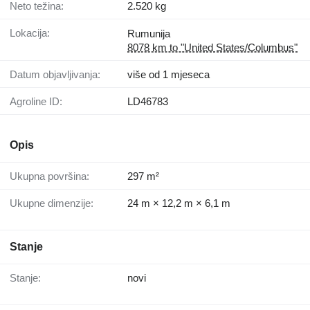
Neto težina:
2.520 kg
Lokacija:
Rumunija
8078 km to "United States/Columbus"
Datum objavljivanja:
više od 1 mjeseca
Agroline ID:
LD46783
Opis
Ukupna površina:
297 m²
Ukupne dimenzije:
24 m × 12,2 m × 6,1 m
Stanje
Stanje:
novi