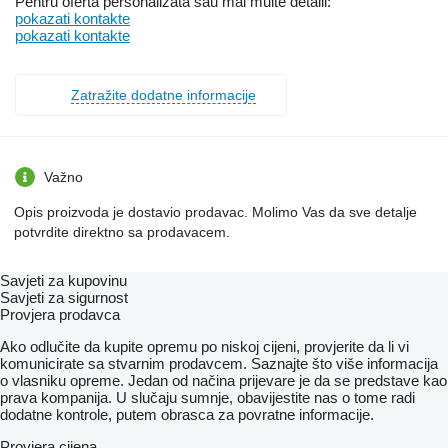
Pentru ofertă personalizată sau mai multe detalii:
pokazati kontakte
pokazati kontakte
Zatražite dodatne informacije
Važno
Opis proizvoda je dostavio prodavac. Molimo Vas da sve detalje
potvrdite direktno sa prodavacem.
Savjeti za kupovinu
Savjeti za sigurnost
Provjera prodavca
Ako odlučite da kupite opremu po niskoj cijeni, provjerite da li vi
komunicirate sa stvarnim prodavcem. Saznajte što više informacija
o vlasniku opreme. Jedan od načina prijevare je da se predstave kao
prava kompanija. U slučaju sumnje, obavijestite nas o tome radi
dodatne kontrole, putem obrasca za povratne informacije.
Provjera cijena