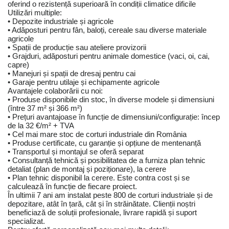
oferind o rezistență superioară în condiții climatice dificile
Utilizări multiple:
• Depozite industriale și agricole
• Adăposturi pentru fân, baloți, cereale sau diverse materiale
agricole
• Spații de producție sau ateliere provizorii
• Grajduri, adăposturi pentru animale domestice (vaci, oi, cai,
capre)
• Manejuri și spații de dresaj pentru cai
• Garaje pentru utilaje și echipamente agricole
Avantajele colaborării cu noi:
• Produse disponibile din stoc, în diverse modele și dimensiuni
(între 37 m² și 366 m²)
• Prețuri avantajoase în funcție de dimensiuni/configurație: încep
de la 32 €/m² + TVA
• Cel mai mare stoc de corturi industriale din România
• Produse certificate, cu garanție și opțiune de mentenanță
• Transportul și montajul se oferă separat
• Consultanță tehnică și posibilitatea de a furniza plan tehnic
detaliat (plan de montaj și poziționare), la cerere
• Plan tehnic disponibil la cerere. Este contra cost și se
calculează în funcție de fiecare proiect.
În ultimii 7 ani am instalat peste 800 de corturi industriale și de
depozitare, atât în țară, cât și în străinătate. Clienții noștri
beneficiază de soluții profesionale, livrare rapidă și suport
specializat.