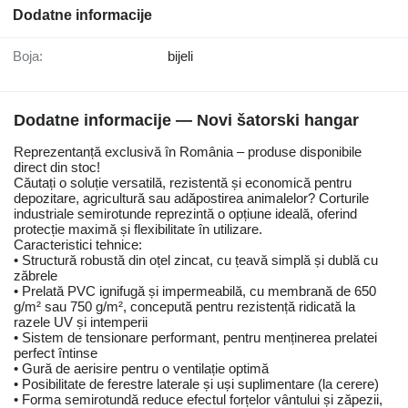
Dodatne informacije
Boja:
bijeli
Dodatne informacije — Novi šatorski hangar
Reprezentanță exclusivă în România – produse disponibile
direct din stoc!
Căutați o soluție versatilă, rezistentă și economică pentru
depozitare, agricultură sau adăpostirea animalelor? Corturile
industriale semirotunde reprezintă o opțiune ideală, oferind
protecție maximă și flexibilitate în utilizare.
Caracteristici tehnice:
• Structură robustă din oțel zincat, cu țeavă simplă și dublă cu
zăbrele
• Prelată PVC ignifugă și impermeabilă, cu membrană de 650
g/m² sau 750 g/m², concepută pentru rezistență ridicată la
razele UV și intemperii
• Sistem de tensionare performant, pentru menținerea prelatei
perfect întinse
• Gură de aerisire pentru o ventilație optimă
• Posibilitate de ferestre laterale și uși suplimentare (la cerere)
• Forma semirotundă reduce efectul forțelor vântului și zăpezii,