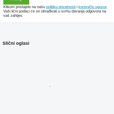
Klikom pristajete na našu
politiku privatnosti
i
korisnički ugovor
.
Vaši lični podaci će se obrađivati ​​u svrhu davanja odgovora na
vaš zahtjev.
Slični oglasi