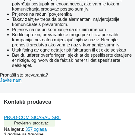
potvrđuju postupak prijenosa novca, ako vam je tokom
komuniciranja prodavac postao sumljiv.
Prijenos na račun "povjerenika"
Takav zahtjev treba da bude alarmantan, najvjerojatnije
komunicirate s prevarantom.
Prijenos na račun kompanije sa sličnim imenom
Budite oprezni, prevaranti se mogu prikriti iza poznatih
kompanija, neznatno mijenjajući njihov naziv. Nemojte
prenositi sredstva ako vam je naziv kompanije sumnjiv.
Utskiftning av egne detaljer på fakturaen til et ekte selskap
Bør du utfører overføringen, sjekk at de spesifiserte detaljene
er riktige, og hvorvidt de faktisk hører til det spesifiserte
selskapet.
Pronašli ste prevaranta?
Javite nam
Kontakti prodavca
PROD-COM SICASAU SRL
Provjereni prodavac
Na lageru:
357 oglasa
3
godine na Agroline