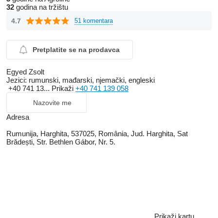
32
godina na tržištu
4.7
51 komentara
Pretplatite se na prodavca
Egyed Zsolt
Jezici:
rumunski, mađarski, njemački, engleski
+40 741 13...
Prikaži
+40 741 139 058
Nazovite me
Adresa
Rumunija, Harghita, 537025, România, Jud. Harghita, Sat
Brădești, Str. Bethlen Gábor, Nr. 5.
Prikaži kartu