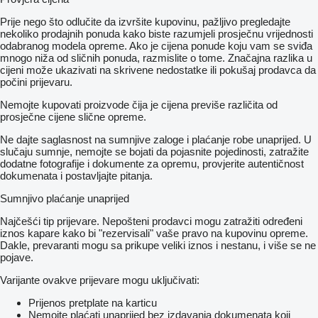
Prije nego što odlučite da izvršite kupovinu, pažljivo pregledajte
nekoliko prodajnih ponuda kako biste razumjeli prosječnu vrijednosti
odabranog modela opreme. Ako je cijena ponude koju vam se sviđa
mnogo niža od sličnih ponuda, razmislite o tome. Značajna razlika u
cijeni može ukazivati ​​na skrivene nedostatke ili pokušaj prodavca da
počini prijevaru.
Nemojte kupovati proizvode čija je cijena previše različita od
prosječne cijene slične opreme.
Ne dajte saglasnost na sumnjive zaloge i plaćanje robe unaprijed. U
slučaju sumnje, nemojte se bojati da pojasnite pojedinosti, zatražite
dodatne fotografije i dokumente za opremu, provjerite autentičnost
dokumenata i postavljajte pitanja.
Sumnjivo plaćanje unaprijed
Najčešći tip prijevare. Nepošteni prodavci mogu zatražiti određeni
iznos kapare kako bi "rezervisali" vaše pravo na kupovinu opreme.
Dakle, prevaranti mogu sa prikupe veliki iznos i nestanu, i više se ne
pojave.
Varijante ovakve prijevare mogu uključivati:
Prijenos pretplate na karticu
Nemojte plaćati unaprijed bez izdavanja dokumenata koji