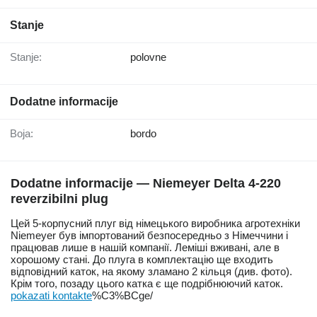
Stanje
Stanje:
polovne
Dodatne informacije
Boja:
bordo
Dodatne informacije — Niemeyer Delta 4-220
reverzibilni plug
Цей 5-корпусний плуг від німецького виробника агротехніки
Niemeyer був імпортований безпосередньо з Німеччини і
працював лише в нашій компанії. Леміші вживані, але в
хорошому стані. До плуга в комплектацію ще входить
відповідний каток, на якому зламано 2 кільця (див. фото).
Крім того, позаду цього катка є ще подрібнюючий каток.
pokazati kontakte
%C3%BCge/