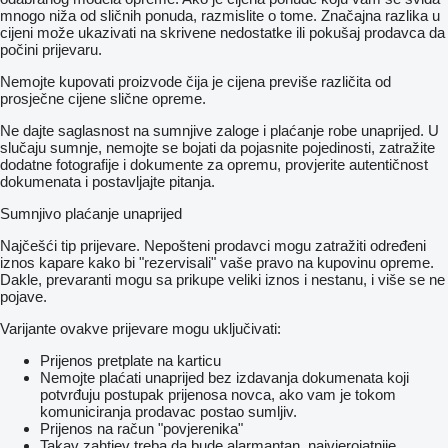
mnogo niža od sličnih ponuda, razmislite o tome. Značajna razlika u
cijeni može ukazivati ​​na skrivene nedostatke ili pokušaj prodavca da
počini prijevaru.
Nemojte kupovati proizvode čija je cijena previše različita od
prosječne cijene slične opreme.
Ne dajte saglasnost na sumnjive zaloge i plaćanje robe unaprijed. U
slučaju sumnje, nemojte se bojati da pojasnite pojedinosti, zatražite
dodatne fotografije i dokumente za opremu, provjerite autentičnost
dokumenata i postavljajte pitanja.
Sumnjivo plaćanje unaprijed
Najčešći tip prijevare. Nepošteni prodavci mogu zatražiti određeni
iznos kapare kako bi "rezervisali" vaše pravo na kupovinu opreme.
Dakle, prevaranti mogu sa prikupe veliki iznos i nestanu, i više se ne
pojave.
Varijante ovakve prijevare mogu uključivati:
Prijenos pretplate na karticu
Nemojte plaćati unaprijed bez izdavanja dokumenata koji
potvrđuju postupak prijenosa novca, ako vam je tokom
komuniciranja prodavac postao sumljiv.
Prijenos na račun "povjerenika"
Takav zahtjev treba da bude alarmantan, najvjerojatnije