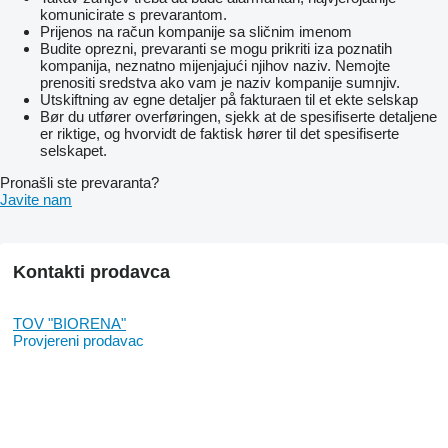
komunicirate s prevarantom.
Prijenos na račun kompanije sa sličnim imenom
Budite oprezni, prevaranti se mogu prikriti iza poznatih
kompanija, neznatno mijenjajući njihov naziv. Nemojte
prenositi sredstva ako vam je naziv kompanije sumnjiv.
Utskiftning av egne detaljer på fakturaen til et ekte selskap
Bør du utfører overføringen, sjekk at de spesifiserte detaljene
er riktige, og hvorvidt de faktisk hører til det spesifiserte
selskapet.
Pronašli ste prevaranta?
Javite nam
Kontakti prodavca
TOV "BIORENA"
Provjereni prodavac