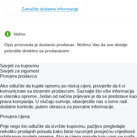
Zatražite dodatne informacije
Važno
Opis proizvoda je dostavio prodavac. Molimo Vas da sve detalje
potvrdite direktno sa prodavacem.
Savjeti za kupovinu
Savjeti za sigurnost
Provjera prodavca
Ako odlučite da kupite opremu po niskoj cijeni, provjerite da li vi
komunicirate sa stvarnim prodavcem. Saznajte što više informacija
o vlasniku opreme. Jedan od načina prijevare je da se predstave kao
prava kompanija. U slučaju sumnje, obavijestite nas o tome radi
dodatne kontrole, putem obrasca za povratne informacije.
Provjera cijena
Prije nego što odlučite da izvršite kupovinu, pažljivo pregledajte
nekoliko prodajnih ponuda kako biste razumjeli prosječnu vrijednosti
odabranog modela opreme. Ako je cijena ponude koju vam se sviđa