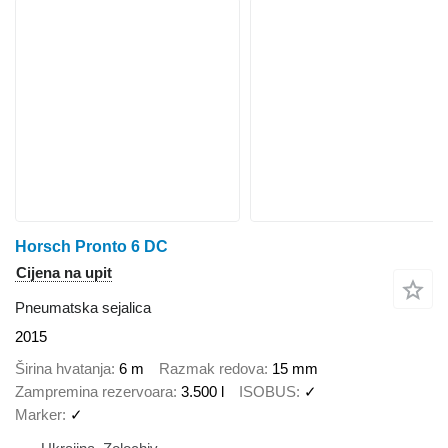
Horsch Pronto 6 DC
Cijena na upit
Pneumatska sejalica
2015
Širina hvatanja
6 m
Razmak redova
15 mm
Zampremina rezervoara
3.500 l
ISOBUS
✓
Marker
✓