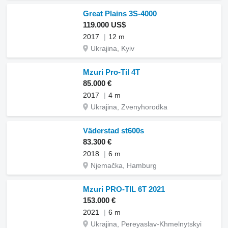
Great Plains 3S-4000
119.000 US$
2017
12 m
Ukrajina, Kyiv
Mzuri Pro-Til 4T
85.000 €
2017
4 m
Ukrajina, Zvenyhorodka
Väderstad st600s
83.300 €
2018
6 m
Njemačka, Hamburg
Mzuri PRO-TIL 6T 2021
153.000 €
2021
6 m
Ukrajina, Pereyaslav-Khmelnytskyi