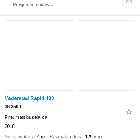
Väderstad Rapid 400
38.350 €
Pneumatska sejalica
2018
Širina hvatanja
4 m
Razmak redova
125 mm