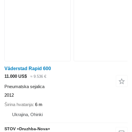
Väderstad Rapid 600
11.000 US$
≈ 9.536 €
Pneumatska sejalica
2012
Širina hvatanja
6 m
Ukrajina, Ohinki
STOV «Druzhba-Nova»