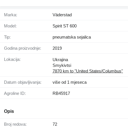
Marka:
Väderstad
Model:
Spirit ST 600
Tip:
pneumatska sejalica
Godina proizvodnje:
2019
Lokacija:
Ukrajina
Smykivtsi
7870 km to "United States/Columbus"
Datum objavljivanja:
više od 1 mjeseca
Agroline ID:
RB45917
Opis
Broj redova:
72