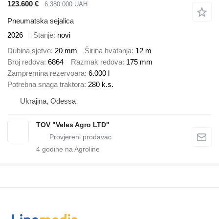
123.600 €
6.380.000 UAH
Pneumatska sejalica
2026
Stanje
novi
Dubina sjetve
20 mm
Širina hvatanja
12 m
Broj redova
6864
Razmak redova
175 mm
Zampremina rezervoara
6.000 l
Potrebna snaga traktora
280 k.s.
Ukrajina, Odessa
TOV "Veles Agro LTD"
4
godine na Agroline