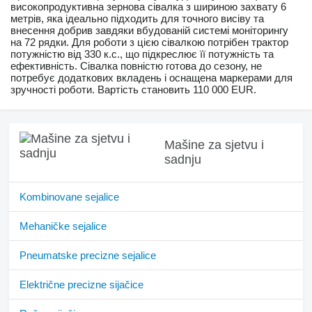
високопродуктивна зернова сівалка з шириною захвату 6
метрів, яка ідеально підходить для точного висіву та
внесення добрив завдяки вбудованій системі моніторингу
на 72 рядки. Для роботи з цією сівалкою потрібен трактор
потужністю від 330 к.с., що підкреслює її потужність та
ефективність. Сівалка повністю готова до сезону, не
потребує додаткових вкладень і оснащена маркерами для
зручності роботи. Вартість становить 110 000 EUR.
Mašine za sjetvu i
sadnju
Kombinovane sejalice
Mehaničke sejalice
Pneumatske precizne sejalice
Električne precizne sijačice