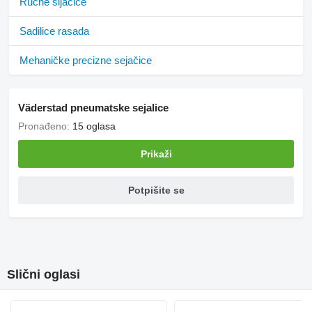
Ručne sijačice
Sadilice rasada
Mehaničke precizne sejačice
Väderstad pneumatske sejalice
Pronađeno:
15 oglasa
Prikaži
Potpišite se
Slični oglasi