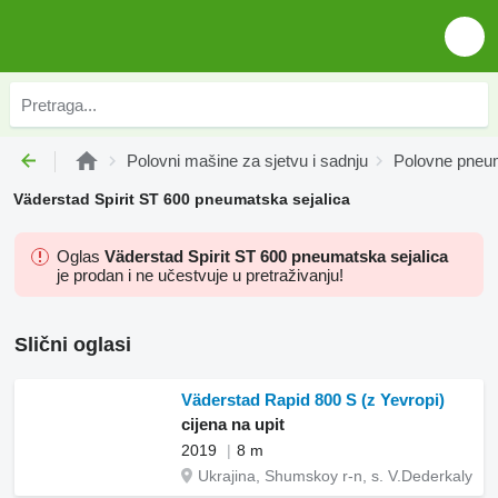
Polovni mašine za sjetvu i sadnju
Polovne pneum
Väderstad Spirit ST 600 pneumatska sejalica
Oglas
Väderstad Spirit ST 600 pneumatska sejalica
je prodan i ne učestvuje u pretraživanju!
Slični oglasi
Väderstad Rapid 800 S (z Yevropi)
cijena na upit
2019
8 m
Ukrajina, Shumskoy r-n, s. V.Dederkaly