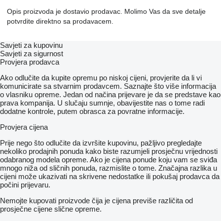
Opis proizvoda je dostavio prodavac. Molimo Vas da sve detalje
potvrdite direktno sa prodavacem.
Savjeti za kupovinu
Savjeti za sigurnost
Provjera prodavca
Ako odlučite da kupite opremu po niskoj cijeni, provjerite da li vi
komunicirate sa stvarnim prodavcem. Saznajte što više informacija
o vlasniku opreme. Jedan od načina prijevare je da se predstave kao
prava kompanija. U slučaju sumnje, obavijestite nas o tome radi
dodatne kontrole, putem obrasca za povratne informacije.
Provjera cijena
Prije nego što odlučite da izvršite kupovinu, pažljivo pregledajte
nekoliko prodajnih ponuda kako biste razumjeli prosječnu vrijednosti
odabranog modela opreme. Ako je cijena ponude koju vam se sviđa
mnogo niža od sličnih ponuda, razmislite o tome. Značajna razlika u
cijeni može ukazivati ​​na skrivene nedostatke ili pokušaj prodavca da
počini prijevaru.
Nemojte kupovati proizvode čija je cijena previše različita od
prosječne cijene slične opreme.