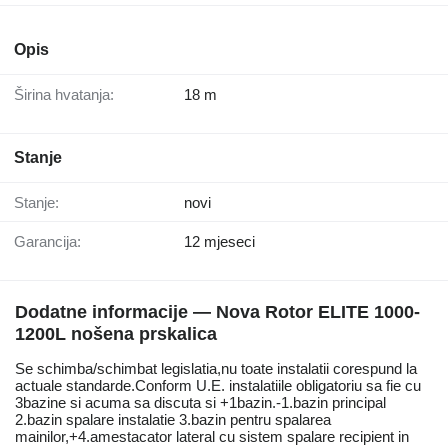
Opis
Širina hvatanja:
18 m
Stanje
Stanje:
novi
Garancija:
12 mjeseci
Dodatne informacije — Nova Rotor ELITE 1000-
1200L nošena prskalica
Se schimba/schimbat legislatia,nu toate instalatii corespund la
actuale standarde.Conform U.E. instalatiile obligatoriu sa fie cu
3bazine si acuma sa discuta si +1bazin.-1.bazin principal
2.bazin spalare instalatie 3.bazin pentru spalarea
mainilor,+4.amestacator lateral cu sistem spalare recipient in