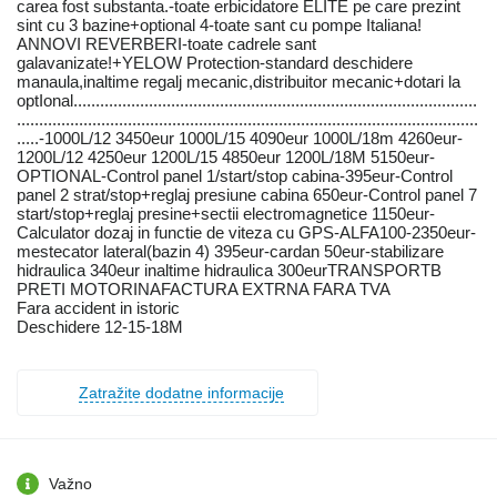
carea fost substanta.-toate erbicidatore ELITE pe care prezint
sint cu 3 bazine+optional 4-toate sant cu pompe Italiana!
ANNOVI REVERBERI-toate cadrele sant
galavanizate!+YELOW Protection-standard deschidere
manaula,inaltime regalj mecanic,distribuitor mecanic+dotari la
optIonal...........................................................................................
........................................................................................................
.....-1000L/12 3450eur 1000L/15 4090eur 1000L/18m 4260eur-
1200L/12 4250eur 1200L/15 4850eur 1200L/18M 5150eur-
OPTIONAL-Control panel 1/start/stop cabina-395eur-Control
panel 2 strat/stop+reglaj presiune cabina 650eur-Control panel 7
start/stop+reglaj presine+sectii electromagnetice 1150eur-
Calculator dozaj in functie de viteza cu GPS-ALFA100-2350eur-
mestecator lateral(bazin 4) 395eur-cardan 50eur-stabilizare
hidraulica 340eur inaltime hidraulica 300eurTRANSPORTB
PRETI MOTORINAFACTURA EXTRNA FARA TVA
Fara accident in istoric
Deschidere 12-15-18M
Zatražite dodatne informacije
Važno