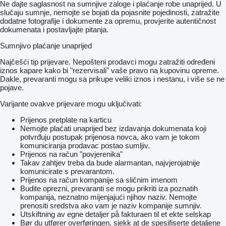
Ne dajte saglasnost na sumnjive zaloge i plaćanje robe unaprijed. U
slučaju sumnje, nemojte se bojati da pojasnite pojedinosti, zatražite
dodatne fotografije i dokumente za opremu, provjerite autentičnost
dokumenata i postavljajte pitanja.
Sumnjivo plaćanje unaprijed
Najčešći tip prijevare. Nepošteni prodavci mogu zatražiti određeni
iznos kapare kako bi "rezervisali" vaše pravo na kupovinu opreme.
Dakle, prevaranti mogu sa prikupe veliki iznos i nestanu, i više se ne
pojave.
Varijante ovakve prijevare mogu uključivati:
Prijenos pretplate na karticu
Nemojte plaćati unaprijed bez izdavanja dokumenata koji
potvrđuju postupak prijenosa novca, ako vam je tokom
komuniciranja prodavac postao sumljiv.
Prijenos na račun "povjerenika"
Takav zahtjev treba da bude alarmantan, najvjerojatnije
komunicirate s prevarantom.
Prijenos na račun kompanije sa sličnim imenom
Budite oprezni, prevaranti se mogu prikriti iza poznatih
kompanija, neznatno mijenjajući njihov naziv. Nemojte
prenositi sredstva ako vam je naziv kompanije sumnjiv.
Utskiftning av egne detaljer på fakturaen til et ekte selskap
Bør du utfører overføringen, sjekk at de spesifiserte detaljene