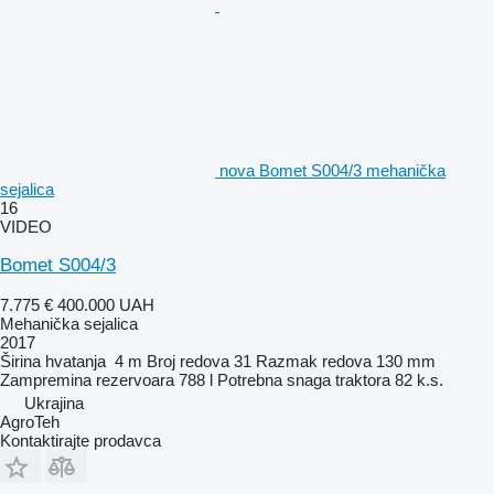
nova Bomet S004/3 mehanička
sejalica
16
VIDEO
Bomet S004/3
7.775 €
400.000 UAH
Mehanička sejalica
2017
Širina hvatanja
4 m
Broj redova
31
Razmak redova
130 mm
Zampremina rezervoara
788 l
Potrebna snaga traktora
82 k.s.
Ukrajina
AgroTeh
Kontaktirajte prodavca