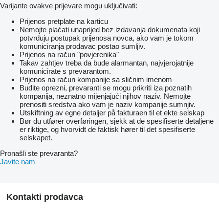
Varijante ovakve prijevare mogu uključivati:
Prijenos pretplate na karticu
Nemojte plaćati unaprijed bez izdavanja dokumenata koji
potvrđuju postupak prijenosa novca, ako vam je tokom
komuniciranja prodavac postao sumljiv.
Prijenos na račun "povjerenika"
Takav zahtjev treba da bude alarmantan, najvjerojatnije
komunicirate s prevarantom.
Prijenos na račun kompanije sa sličnim imenom
Budite oprezni, prevaranti se mogu prikriti iza poznatih
kompanija, neznatno mijenjajući njihov naziv. Nemojte
prenositi sredstva ako vam je naziv kompanije sumnjiv.
Utskiftning av egne detaljer på fakturaen til et ekte selskap
Bør du utfører overføringen, sjekk at de spesifiserte detaljene
er riktige, og hvorvidt de faktisk hører til det spesifiserte
selskapet.
Pronašli ste prevaranta?
Javite nam
Kontakti prodavca