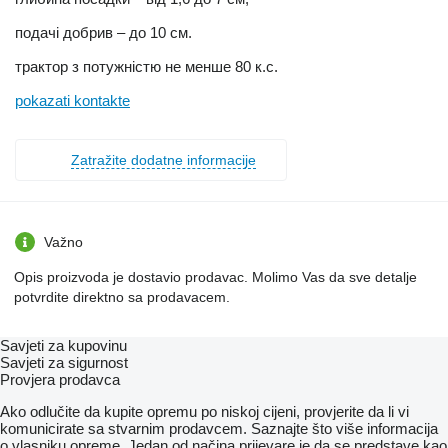
подачі добрив – до 10 см.
трактор з потужністю не менше 80 к.с.
pokazati kontakte
Zatražite dodatne informacije
Važno
Opis proizvoda je dostavio prodavac. Molimo Vas da sve detalje
potvrdite direktno sa prodavacem.
Savjeti za kupovinu
Savjeti za sigurnost
Provjera prodavca
Ako odlučite da kupite opremu po niskoj cijeni, provjerite da li vi
komunicirate sa stvarnim prodavcem. Saznajte što više informacija
o vlasniku opreme. Jedan od načina prijevare je da se predstave kao