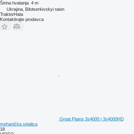
Širina hvatanja
4 m
Ukrajina, Bilotserkivskyi raion
TraktorHata
Kontaktirajte prodavca
Great Plains 3s4000 / 3s4000HD
mehanička sejalica
18