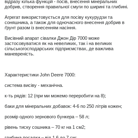
відразу кілька функцій - посів, внесення мінеральних
добрив, створення правильної смуги по ширині та глибині.
Агрегат використовується для посіву кукурудзи та
соняшника, а також для одночасного внесення добрив в
ґрунт разом із внесенням насіння.
Висівний апарат сівалки Джон Дір 7000 може
застосовуватися як на невеликих, так і на великих
сільськогосподарських підприємствах, де важлива
маневреність.
Характеристики John Deere 7000:
система висіву - механічна.
к-ть рядів: 12 (при ми можемо переробити на 8);
баки для мінеральних добавок: 4-6 по 250 літрів кожен;
розмір одного зернового бункера – 58 л;
рівень тиску сошника – 70 кг на 1 см2;
глибина посадки – від 1,6 до 7 см;