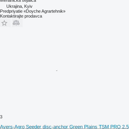
Mehanička sejalica
Ukrajina, Kyiv
Predpriyatie «Doyche Agrartehnik»
Kontaktirajte prodavca
3
Avers-Agro Seeder disc-anchor Green Plains TSM PRO 2.5