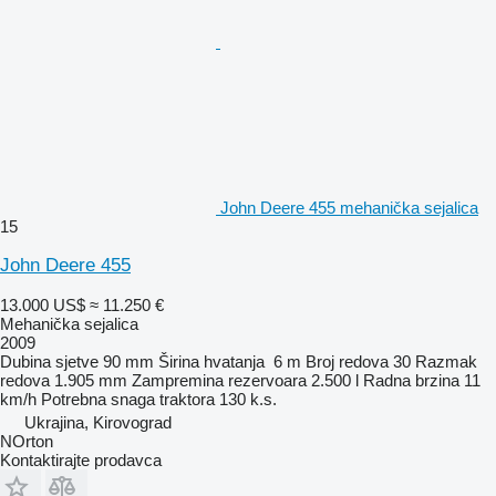
John Deere 455 mehanička sejalica
15
John Deere 455
13.000 US$
≈ 11.250 €
Mehanička sejalica
2009
Dubina sjetve
90 mm
Širina hvatanja
6 m
Broj redova
30
Razmak
redova
1.905 mm
Zampremina rezervoara
2.500 l
Radna brzina
11
km/h
Potrebna snaga traktora
130 k.s.
Ukrajina, Kirovograd
NOrton
Kontaktirajte prodavca