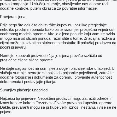
prava kompanija. U slučaju sumnje, obavijestite nas o tome radi
dodatne kontrole, putem obrasca za povratne informacije.
Provjera cijena
Prije nego što odlučite da izvršite kupovinu, pažljivo pregledajte
nekoliko prodajnih ponuda kako biste razumjeli prosječnu vrijednosti
odabranog modela opreme. Ako je cijena ponude koju vam se sviđa
mnogo niža od sličnih ponuda, razmislite o tome. Značajna razlika u
cijeni može ukazivati ​​na skrivene nedostatke ili pokušaj prodavca da
počini prijevaru.
Nemojte kupovati proizvode čija je cijena previše različita od
prosječne cijene slične opreme.
Ne dajte saglasnost na sumnjive zaloge i plaćanje robe unaprijed. U
slučaju sumnje, nemojte se bojati da pojasnite pojedinosti, zatražite
dodatne fotografije i dokumente za opremu, provjerite autentičnost
dokumenata i postavljajte pitanja.
Sumnjivo plaćanje unaprijed
Najčešći tip prijevare. Nepošteni prodavci mogu zatražiti određeni
iznos kapare kako bi "rezervisali" vaše pravo na kupovinu opreme.
Dakle, prevaranti mogu sa prikupe veliki iznos i nestanu, i više se ne
pojave.