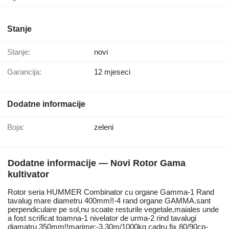
Stanje
Stanje:
novi
Garancija:
12 mjeseci
Dodatne informacije
Boja:
zeleni
Dodatne informacije — Novi Rotor Gama
kultivator
Rotor seria HUMMER Combinator cu organe Gamma-1 Rand
tavalug mare diametru 400mm!!-4 rand organe GAMMA.sant
perpendiculare pe sol,nu scoate resturile vegetale,maiales unde
a fost scrificat toamna-1 nivelator de urma-2 rind tavalugi
diamatru 350mm!!marime:-3,30m/1000kg cadru fix 80/90cp-